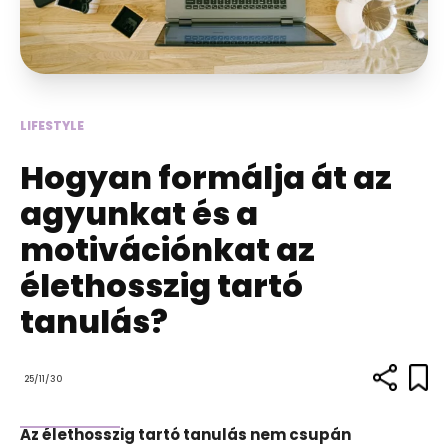
LIFESTYLE
Hogyan formálja át az
agyunkat és a
motivációnkat az
élethosszig tartó
tanulás?
25/11/30
Az élethosszig tartó tanulás nem csupán