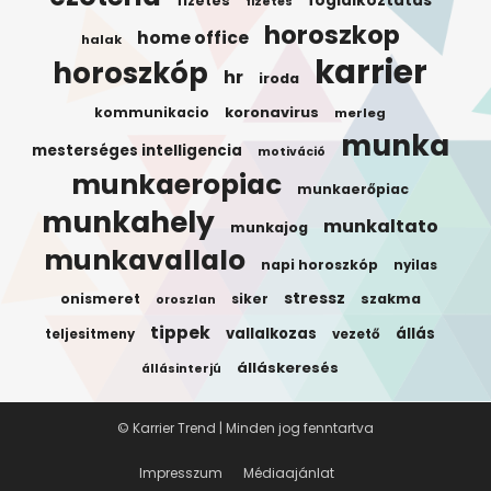
foglalkoztatas
fizetes
fizetés
horoszkop
home office
halak
karrier
horoszkóp
hr
iroda
koronavirus
kommunikacio
merleg
munka
mesterséges intelligencia
motiváció
munkaeropiac
munkaerőpiac
munkahely
munkaltato
munkajog
munkavallalo
napi horoszkóp
nyilas
stressz
onismeret
siker
szakma
oroszlan
tippek
vallalkozas
állás
teljesitmeny
vezető
álláskeresés
állásinterjú
© Karrier Trend | Minden jog fenntartva
Impresszum
Médiaajánlat