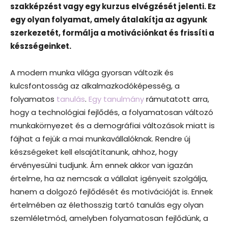
szakképzést vagy egy kurzus elvégzését jelenti. Ez
egy olyan folyamat, amely átalakítja az agyunk
szerkezetét, formálja a motivációnkat és frissíti a
készségeinket.
A modern munka világa gyorsan változik és
kulcsfontosság az alkalmazkodóképesség, a
folyamatos
tanulás
.
Egy tanulmány
rámutatott arra,
hogy a technológiai fejlődés, a folyamatosan változó
munkakörnyezet és a demográfiai változások miatt is
fájhat a fejük a mai munkavállalóknak. Rendre új
készségeket kell elsajátítanunk, ahhoz, hogy
érvényesülni tudjunk. Ám ennek akkor van igazán
értelme, ha az nemcsak a vállalat igényeit szolgálja,
hanem a dolgozó fejlődését és motivációját is. Ennek
értelmében az élethosszig tartó tanulás egy olyan
szemléletmód, amelyben folyamatosan fejlődünk, a