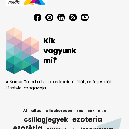
Kik
vagyunk
mi?
A Karrier Trend a tudatos karrierépítők, önfejlesztők
lifestyle-magazinja.
AI
allas
allaskereses
ber
bak
bika
ezoteria
csillagjegyek
ezotéria