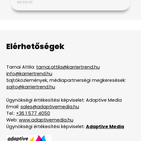
26/02/20
Elérhetőségek
Tarnai Attila:
tarnai.attila@karriertrend.hu
info@karriertrend.hu
Sajtóközlemények, médiapartnerségi megkeresések:
sajto@karriertrend.hu
Ügynökségi értékesítési képviselet: Adaptive Media
Email:
sales@adaptivemedia.hu
Tel.:
+36 1 577 4050
Web:
www.adaptivemedia.hu
Ügynökségi értékesítési képviselet:
Adaptive Media