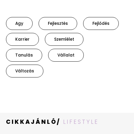
Agy
Fejlesztés
Fejlődés
Karrier
Szemlélet
Tanulás
Vállalat
Változás
CIKKAJÁNLÓ/
LIFESTYLE