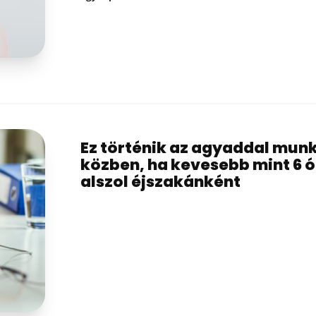
Ez történik az agyaddal mun
közben, ha kevesebb mint 6 ó
alszol éjszakánként