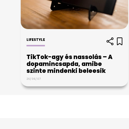
LIFESTYLE
TikTok-agy és nassolás – A
dopamincsapda, amibe
szinte mindenki beleesik
26/06/07