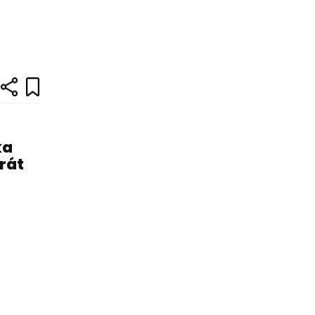
ka
rát