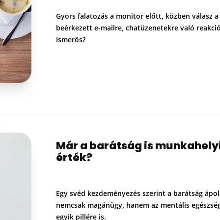
Gyors falatozás a monitor előtt, közben válasz a
beérkezett e-mailre, chatüzenetekre való reakció
Ismerős?
Már a barátság is munkahely
érték?
Egy svéd kezdeményezés szerint a barátság ápo
nemcsak magánügy, hanem az mentális egészsé
egyik pillére is.