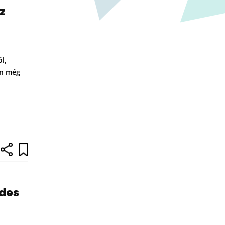
z
l,
en még
ndes