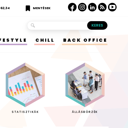
362,34
MENTÉSEK
IFESTYLE
CHILL
BACK OFFICE
STATISZTIKÁK
ÁLLÁSBÖRZÉK