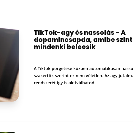
TikTok-agy és nassolás – A
dopamincsapda, amibe szint
mindenki beleesik
A Tiktok pörgetése közben automatikusan nasso
szakértők szerint ez nem véletlen. Az agy jutalm
rendszerét így is aktiválhatod.