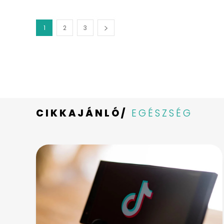
1
2
3
CIKKAJÁNLÓ/
EGÉSZSÉG