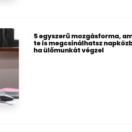
5 egyszerű mozgásforma, am
te is megcsinálhatsz napköz
ha ülőmunkát végzel