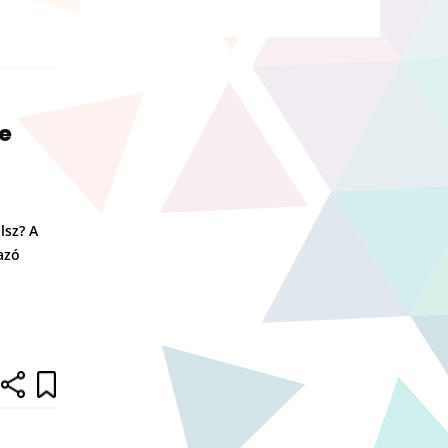
e
lsz? A
azó