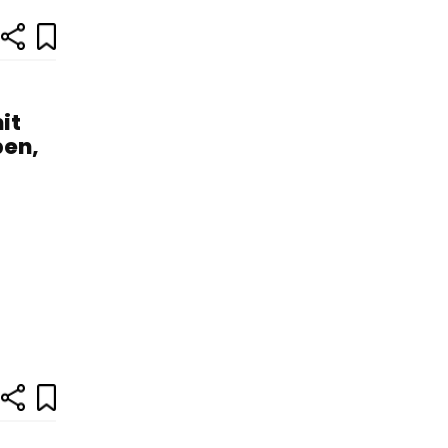
it
ben,