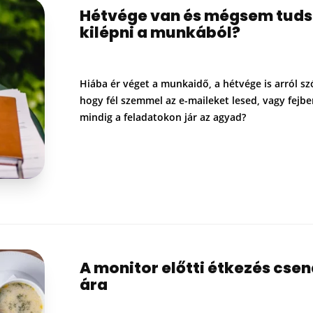
Hétvége van és mégsem tuds
kilépni a munkából?
Hiába ér véget a munkaidő, a hétvége is arról szó
hogy fél szemmel az e-maileket lesed, vagy fejb
mindig a feladatokon jár az agyad?
A monitor előtti étkezés cse
ára