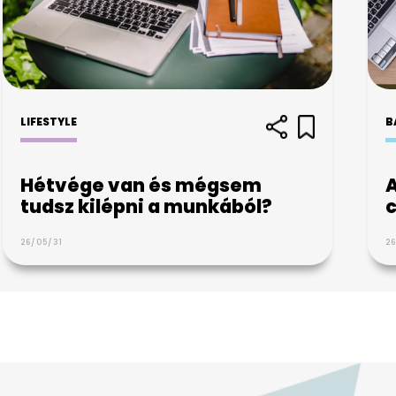
LIFESTYLE
B
Hétvége van és mégsem
A
tudsz kilépni a munkából?
26/05/31
2