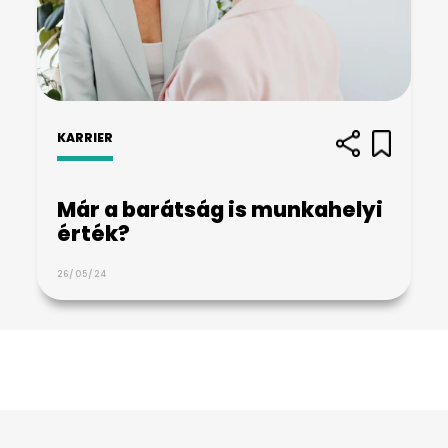
KARRIER
Már a barátság is munkahelyi
érték?
26/05/24