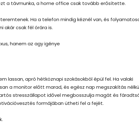
zt a távmunka, a home office csak tovább erősítette.
t teremtenek. Ha a telefon mindig kéznél van, és folyamatos
 akár csak fél órára is.
uxus, hanem az agy igénye
em lassan, apró hétköznapi szokásokból épül fel. Ha valaki
san a monitor előtt marad, és egész nap megszakítás nélkü
 tartós stresszállapot idővel megbosszulja magát és fáradts
ivációvesztés formájában ütheti fel a fejét.
k.