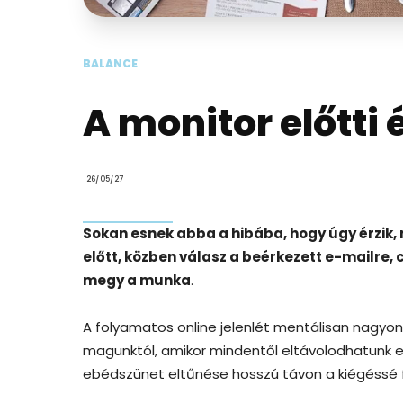
BALANCE
A monitor előtti
26/05/27
Sokan esnek abba a hibába, hogy úgy érzik, 
előtt, közben válasz a beérkezett e-mailre
megy a munka
.
A folyamatos online jelenlét mentálisan nagyon
magunktól, amikor mindentől eltávolodhatunk eg
ebédszünet eltűnése hosszú távon a kiégéssé 