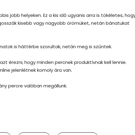
s jobb helyeken. Ez a kis idő ugyanis arra is tökéletes, hog
osszák kisebb vagy nagyobb örömüket, netán bánatukat
lanatok is háttérbe szorultak, netán meg is szűntek.
t érezni, hogy minden percnek produktívnak kell lennie.
line jelenlétnek komoly ára van.
ány percre valóban megállunk.