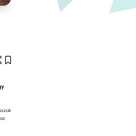
r
gy
sszük
 az