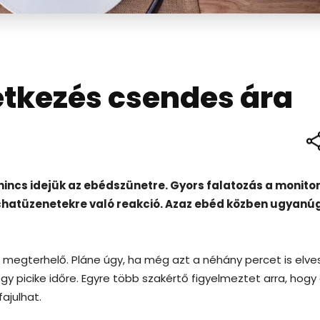
 étkezés csendes ára
nincs idejük az ebédszünetre. Gyors falatozás a monito
, chatüzenetekre való reakció. Azaz ebéd közben ugyanú
 megterhelő. Pláne úgy, ha még azt a néhány percet is elve
y picike időre. Egyre több szakértő figyelmeztet arra, hogy
fajulhat.