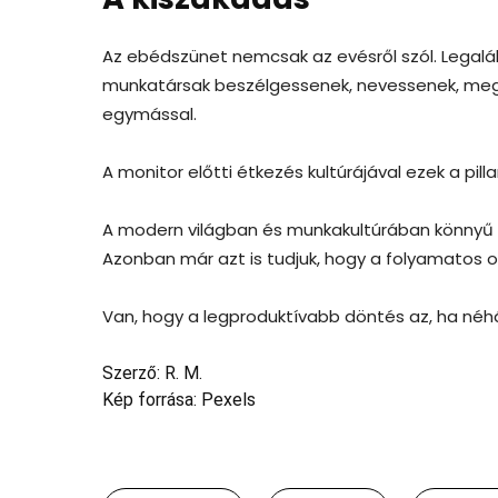
Az ebédszünet nemcsak az evésről szól. Legalábbi
munkatársak beszélgessenek, nevessenek, meg
egymással.
A monitor előtti étkezés kultúrájával ezek a pil
A modern világban és munkakultúrában könnyű az
Azonban már azt is tudjuk, hogy a folyamatos on
Van, hogy a legproduktívabb döntés az, ha néh
Szerző: R. M.
Kép forrása: Pexels