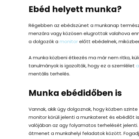
Ebéd helyett munka?
Régebben az ebédszünet a munkanap természetes
menzára vagy közösen elugrottak valahova enn
a dolgozók a
monitor
előtt ebédelnek, miközbe
A munka közbeni étkezés ma már nem ritka, kül
tanulmányok is igazolták, hogy ez a szemlélet
a
mentális terhelés.
Munka ebédidőben is
Vannak, akik úgy dolgoznak, hogy közben szinte
monitor körüli jelenti a munkateret és ebédlőt 
valójában az agy folyamatos terhelését jelenti.
átmenet a munkahelyi feladatok között. Fogadju