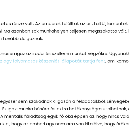
 része volt. Az emberek felálltak az asztaltól, lementek
i. Ma azonban sok munkahelyen teljesen megszokottá vált,
n tovább dolgoznak.
önösen igaz az irodai és szellemi munkát végzőkre. Ugyanak
z agy folyamatos készenléti állapotát tartja fent
, ami komo
 egyszer sem szakadnak ki igazán a feladataikból. Lényegéb
is. Ez igazi munka hősére és extra hatékonyságra utalhatnak,
 A mentális fáradtság egyik fő oka éppen az, hogy nincs való
k el, hogy az emberi agy nem arra van kitalálva, hogy óráko