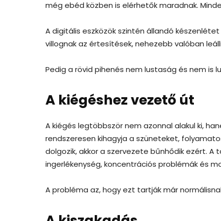
még ebéd közben is elérhetők maradnak. Minde
A digitális eszközök szintén állandó készenléte
villognak az értesítések, nehezebb valóban leállni
Pedig a rövid pihenés nem lustaság és nem is l
A kiégéshez vezető út
A kiégés legtöbbször nem azonnal alakul ki, han
rendszeresen kihagyja a szüneteket, folyamato
dolgozik, akkor a szervezete bűnhődik ezért. A
ingerlékenység, koncentrációs problémák és mot
A probléma az, hogy ezt tartják már normálisna
A kiszakadás