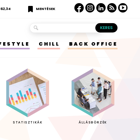
362,34
MENTÉSEK
IFESTYLE
CHILL
BACK OFFICE
STATISZTIKÁK
ÁLLÁSBÖRZÉK