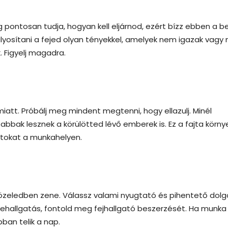
 pontosan tudja, hogyan kell eljárnod, ezért bízz ebben a b
osítani a fejed olyan tényekkel, amelyek nem igazak vagy
. Figyelj magadra.
att. Próbálj meg mindent megtenni, hogy ellazulj. Minél
bbak lesznek a körülötted lévő emberek is. Ez a fajta körny
latokat a munkahelyen.
özeledben zene. Válassz valami nyugtató és pihentető dolg
allgatás, fontold meg fejhallgató beszerzését. Ha munka
bban telik a nap.