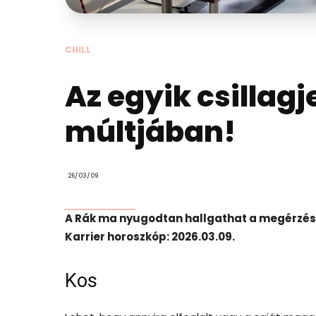
CHILL
Az egyik csillag
múltjában!
26/03/09
A Rák ma nyugodtan hallgathat a megérzése
Karrier horoszkóp: 2026.03.09.
Kos