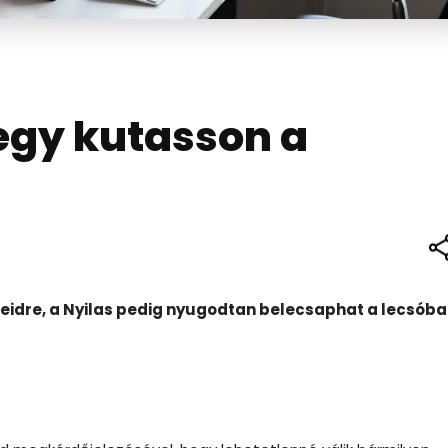
jegy kutasson a
idre, a Nyilas pedig nyugodtan belecsaphat a lecsóba