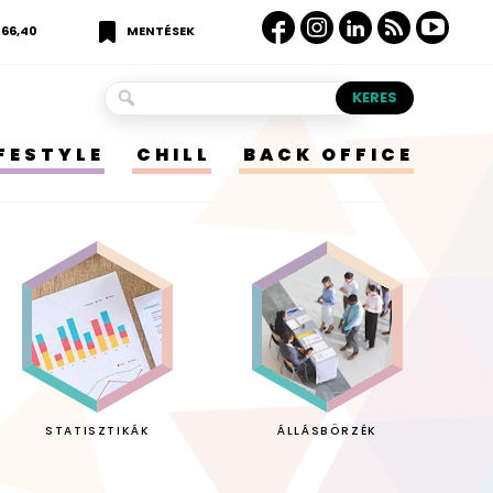
366,40
MENTÉSEK
IFESTYLE
CHILL
BACK OFFICE
STATISZTIKÁK
ÁLLÁSBÖRZÉK