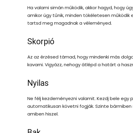
Ha valami simán működik, akkor hagyd, hogy úg
amikor úgy tűnik, minden tökéletesen működik 
tartsd meg magadnak a véleményed.
Skorpió
Az az érzésed támad, hogy mindenki más dolga
kavarni. Vigyázz, nehogy átlépd a határt a has
Nyilas
Ne félj kezdeményezni valamit. Kezdj bele egy 
automatikusan követni fogják. Szinte bármiben
amiben hiszel.
Bak