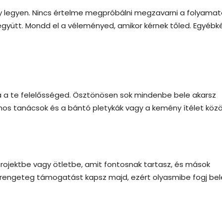
y legyen. Nincs értelme megpróbálni megzavarni a folyamat
együtt. Mondd el a véleményed, amikor kérnek tőled. Egyébk
 a te felelősséged. Ösztönösen sok mindenbe bele akarsz
znos tanácsok és a bántó pletykák vagy a kemény ítélet közö
projektbe vagy ötletbe, amit fontosnak tartasz, és mások
 rengeteg támogatást kapsz majd, ezért olyasmibe fogj bel