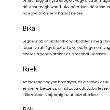
Lehet, hogy annyira elfoglalt vagy a saját mag
döntést meghoznod. Bízz bármilyen döntésben i
ha egyáltalán nem haladsz előre.
Bika
Legbelül az önbizalomhiány akadályoz meg abba
régen valaki úgy éreztette veled, hogy nem va
ezeket a gondolatokat az elmédből. Hamisak.
Ikrek
Az igazság nagyon homályos, és a tények csak 
emberrel beszélsz, annál zavarodottabb lesze
időszakban. Várj, amíg az út tisztább lesz.
Rák