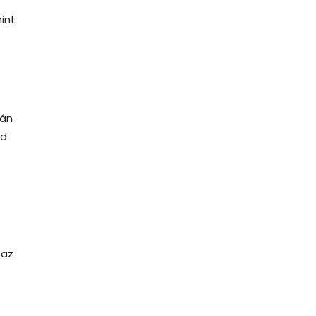
int
lán
zd
 az