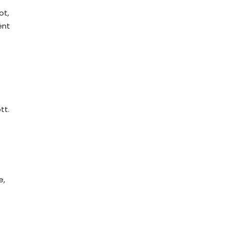
ot,
ént
tt.
e,