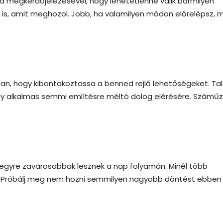
ad megkérdőjelezésével, hogy lehetetlenné válik bármilyen
s, amit meghozol. Jobb, ha valamilyen módon előrelépsz, m
n, hogy kibontakoztassa a benned rejlő lehetőségeket. Ta
gy alkalmas semmi említésre méltó dolog elérésére. Számű
egyre zavarosabbak lesznek a nap folyamán. Minél több
l. Próbálj meg nem hozni semmilyen nagyobb döntést ebben