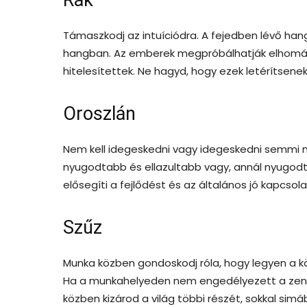
Támaszkodj az intuíciódra. A fejedben lévő hang
hangban. Az emberek megpróbálhatják elhomály
hitelesítettek. Ne hagyd, hogy ezek letérítsenek
Oroszlán
Nem kell idegeskedni vagy idegeskedni semmi mi
nyugodtabb és ellazultabb vagy, annál nyugodta
elősegíti a fejlődést és az általános jó kapcso
Szűz
Munka közben gondoskodj róla, hogy legyen a k
Ha a munkahelyeden nem engedélyezett a zeneh
közben kizárod a világ többi részét, sokkal simá