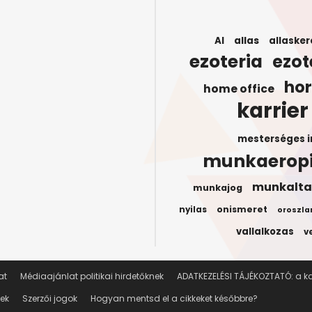
AI
allas
allasker
ezoteria
ezot
ho
home office
karrier
mesterséges i
munkaerop
munkalta
munkajog
onismeret
nyilas
oroszla
vallalkozas
v
at
Médiaajánlat politikai hirdetőknek
ADATKEZELÉSI TÁJÉKOZTATÓ: a kar
lek
Szerzői jogok
Hogyan mentsd el a cikkeket későbbre?