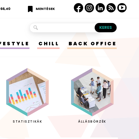
366,40
MENTÉSEK
IFESTYLE
CHILL
BACK OFFICE
STATISZTIKÁK
ÁLLÁSBÖRZÉK