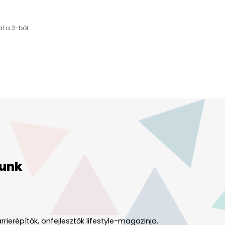
al a 3-ból
unk
rrierépítők, önfejlesztők lifestyle-magazinja.