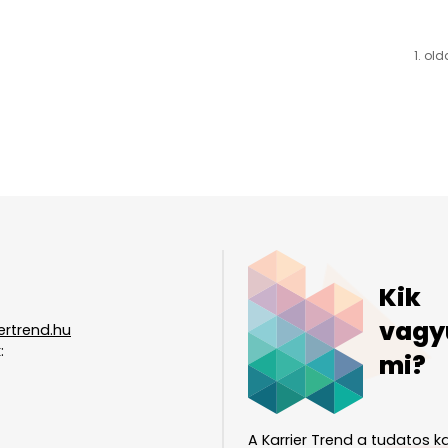
1. old
Kik
vagy
ertrend.hu
:
mi?
A Karrier Trend a tudatos ka