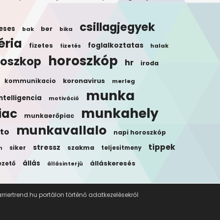
csillagjegyek
eses
ber
bak
bika
éria
foglalkoztatas
fizetes
halak
fizetés
horoszkóp
roszkop
hr
iroda
koronavirus
kommunikacio
merleg
munka
ntelligencia
motiváció
munkahely
iac
munkaerőpiac
munkavallalo
to
napi horoszkóp
tippek
stressz
siker
szakma
teljesitmeny
n
állás
álláskeresés
ezető
állásinterjú
riertrend.hu portálon történő adatkezelésekről