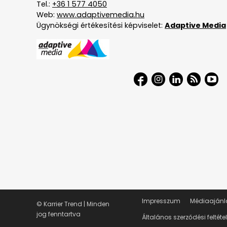
Tel.:
+36 1 577 4050
Web:
www.adaptivemedia.hu
Ügynökségi értékesítési képviselet:
Adaptive Media
Impresszum
Médiaajánl
© Karrier Trend | Minden
jog fenntartva
Általános szerződési feltéte