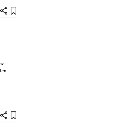
az
ten