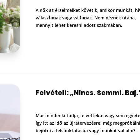
A nők az érzelmeiket követik, amikor munkát, hi
választanak vagy váltanak. Nem néznek utána,
mennyit lehet keresni adott szakmában.
Felvételi: „Nincs. Semmi. Baj.
Már mindenki tudja, felvették-e vagy sem egyet
így itt az idő az újratervezésre: még megpróbáln
bejutni a felsőoktatásba vagy munkát vállalni?