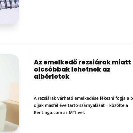
Az emelkedő rezsiárak miatt
olcsóbbak lehetnek az
albérletek
A rezsiárak várható emelkedése fékezni fogja a b
díjak másfél éve tartó szárnyalását – közölte a
Rentingo.com az MTI-vel.