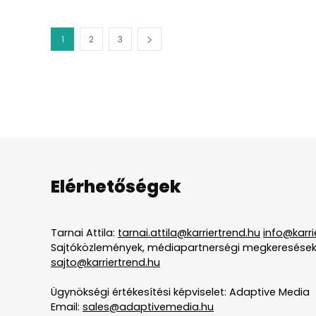
1
2
3
Elérhetőségek
Tarnai Attila:
tarnai.attila@karriertrend.hu
info@karri
Sajtóközlemények, médiapartnerségi megkeresések
sajto@karriertrend.hu
Ügynökségi értékesítési képviselet: Adaptive Media
Email:
sales@adaptivemedia.hu