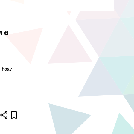
t a
, hogy