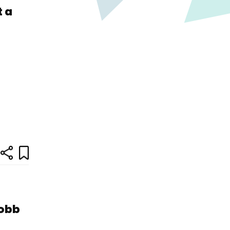
t a
yobb