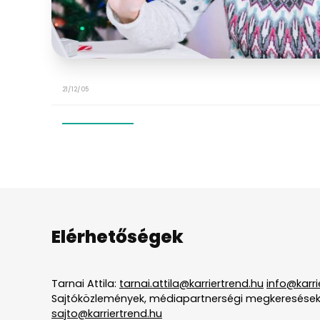
21/12/05
Elérhetőségek
Tarnai Attila:
tarnai.attila@karriertrend.hu
info@karri
Sajtóközlemények, médiapartnerségi megkeresések
sajto@karriertrend.hu