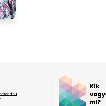
Kik
vagy
ertrend.hu
:
mi?