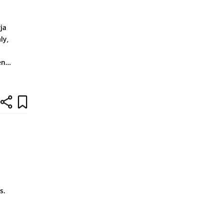
ja
ly,
ken…
s.