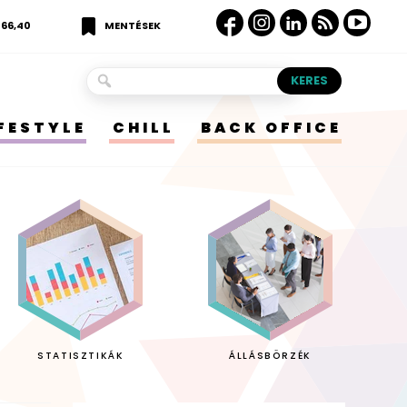
366,40
MENTÉSEK
IFESTYLE
CHILL
BACK OFFICE
STATISZTIKÁK
ÁLLÁSBÖRZÉK