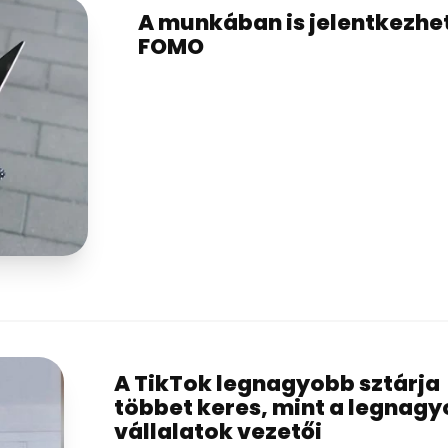
A munkában is jelentkezhe
FOMO
A TikTok legnagyobb sztárja
többet keres, mint a legnag
vállalatok vezetői