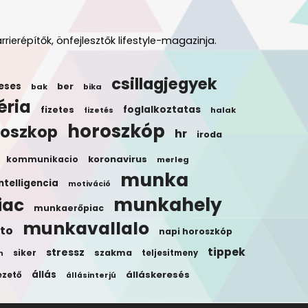
rrierépítők, önfejlesztők lifestyle-magazinja.
csillagjegyek
eses
ber
bak
bika
éria
foglalkoztatas
fizetes
halak
fizetés
horoszkóp
roszkop
hr
iroda
koronavirus
kommunikacio
merleg
munka
ntelligencia
motiváció
munkahely
iac
munkaerőpiac
munkavallalo
to
napi horoszkóp
tippek
stressz
siker
szakma
teljesitmeny
n
állás
álláskeresés
ezető
állásinterjú