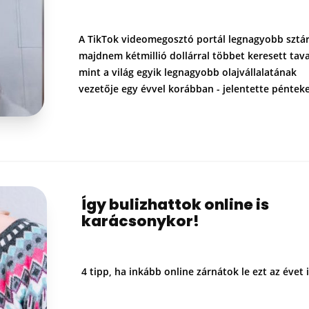
A TikTok videomegosztó portál legnagyobb sztár
majdnem kétmillió dollárral többet keresett tava
mint a világ egyik legnagyobb olajvállalatának
vezetője egy évvel korábban - jelentette pénte
Így bulizhattok online is
karácsonykor!
4 tipp, ha inkább online zárnátok le ezt az évet i