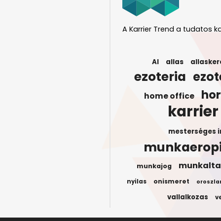
A Karrier Trend a tudatos ka
AI
allas
allasker
ezoteria
ezot
ho
home office
karrier
mesterséges i
munkaerop
munkalta
munkajog
onismeret
nyilas
oroszla
vallalkozas
v