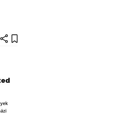
ted
lyek
ázi