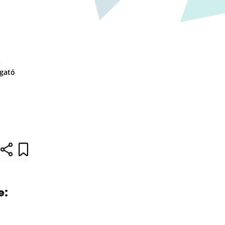
s
gató
e: