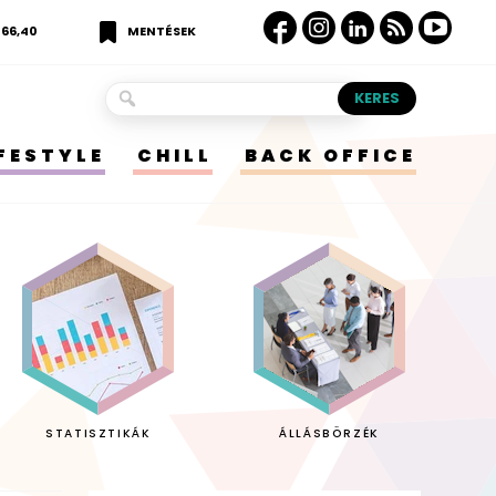
366,40
MENTÉSEK
IFESTYLE
CHILL
BACK OFFICE
STATISZTIKÁK
ÁLLÁSBÖRZÉK