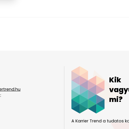
Kik
vagy
ertrend.hu
:
mi?
A Karrier Trend a tudatos ka