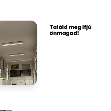
Találd meg ifjú
önmagad!