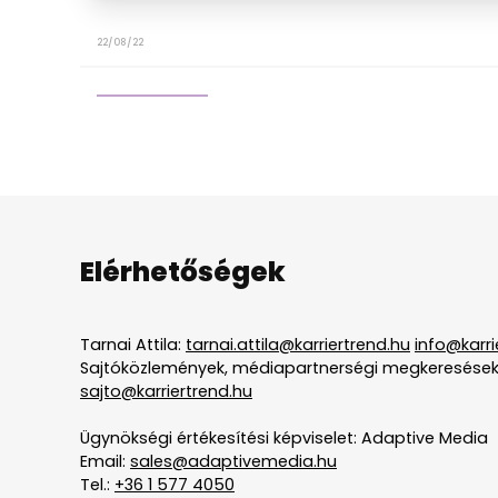
22/08/22
Elérhetőségek
Tarnai Attila:
tarnai.attila@karriertrend.hu
info@karri
Sajtóközlemények, médiapartnerségi megkeresések
sajto@karriertrend.hu
Ügynökségi értékesítési képviselet: Adaptive Media
Email:
sales@adaptivemedia.hu
Tel.:
+36 1 577 4050