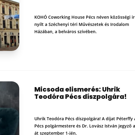
KOHÓ Coworking House Pécs néven közösségi i
nyílt a Széchenyi téri Művészetek és Irodalom
Házában, a belváros szívében.
Micsoda elismerés: Uhrik
Teodóra Pécs díszpolgára!
Uhrik Teodóra Pécs díszpolgára! A díjat Péterffy A
Pécs polgármestere és Dr. Lovász István jegyző 
át szeptember 1-jén.