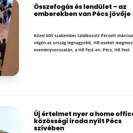
Összefogás és lendület – az
emberekben van Pécs jövője
Közel 600 szakember találkozott Pécsett márciu
végén az ország legnagyobb, HR-eseket megmoz
eseménysorozatán, a HR Fest-en. Pécs, HR Fest
Új értelmet nyer a home offic
közösségi iroda nyílt Pécs
szívében