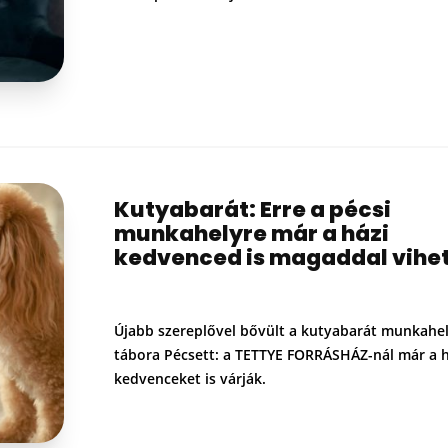
Kutyabarát: Erre a pécsi
munkahelyre már a házi
kedvenced is magaddal vihe
Újabb szereplővel bővült a kutyabarát munkahe
tábora Pécsett: a TETTYE FORRÁSHÁZ-nál már a h
kedvenceket is várják.