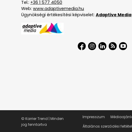
Tel.:
+36 1 577 4050
Web:
www.adaptivemedia.hu
Ügynökségi értékesítési képviselet:
Adaptive Media
Impresszum
Médiaajánl
© Karrier Trend | Minden
jog fenntartva
Általános szerződési feltéte