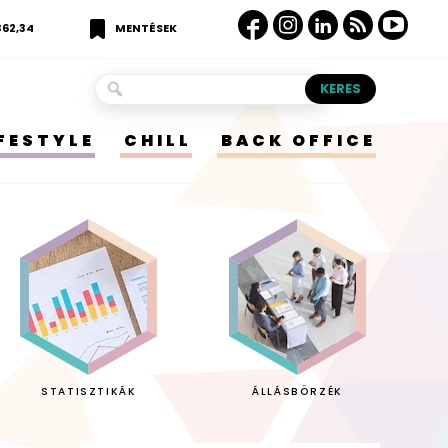
362,34
MENTÉSEK
IFESTYLE
CHILL
BACK OFFICE
STATISZTIKÁK
ÁLLÁSBÖRZÉK