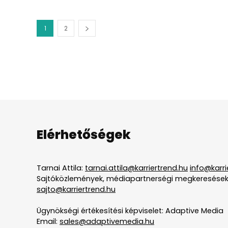
1
2
Elérhetőségek
Tarnai Attila:
tarnai.attila@karriertrend.hu
info@karri
Sajtóközlemények, médiapartnerségi megkeresések
sajto@karriertrend.hu
Ügynökségi értékesítési képviselet: Adaptive Media
Email:
sales@adaptivemedia.hu