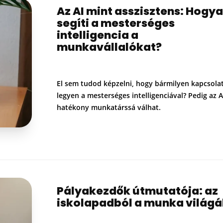
Az AI mint asszisztens: Hogy
segíti a mesterséges
intelligencia a
munkavállalókat?
El sem tudod képzelni, hogy bármilyen kapcsola
legyen a mesterséges intelligenciával? Pedig az A
hatékony munkatárssá válhat.
Pályakezdők útmutatója: az
iskolapadból a munka világ