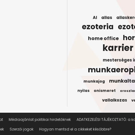
AI
allas
allasker
ezoteria
ezot
ho
home office
karrier
mesterséges i
munkaerop
munkalta
munkajog
onismeret
nyilas
oroszla
vallalkozas
v
at
Médiaajánlat politikai hirdetőknek
ADATKEZELÉSI TÁJÉKOZTATÓ: a kar
lek
Szerzői jogok
Hogyan mentsd el a cikkeket későbbre?