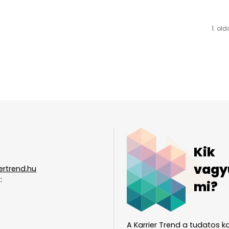
1. old
Kik
vagy
ertrend.hu
:
mi?
A Karrier Trend a tudatos ka