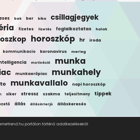
csillagjegyek
eses
ber
bak
bika
éria
foglalkoztatas
fizetes
halak
fizetés
horoszkóp
roszkop
hr
iroda
koronavirus
kommunikacio
merleg
munka
ntelligencia
motiváció
munkahely
iac
munkaerőpiac
munkavallalo
to
napi horoszkóp
tippek
stressz
siker
szakma
teljesitmeny
n
állás
álláskeresés
ezető
állásinterjú
riertrend.hu portálon történő adatkezelésekről