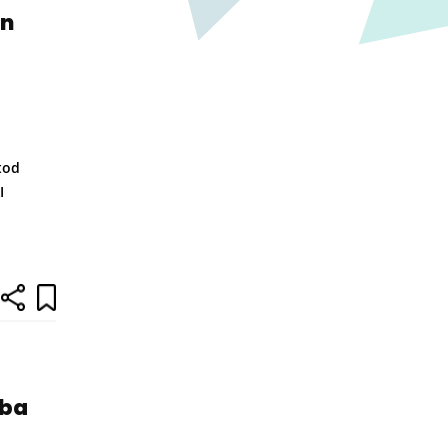
an
tod
I
ába