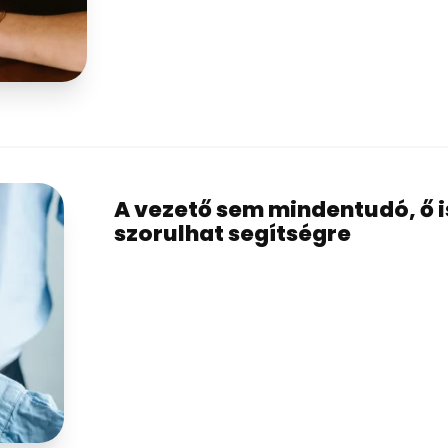
A vezető sem mindentudó, ő i
szorulhat segítségre