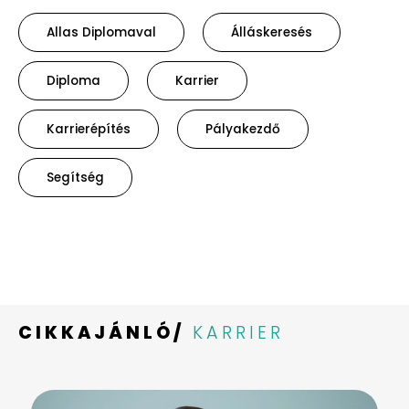
Allas Diplomaval
Álláskeresés
Diploma
Karrier
Karrierépítés
Pályakezdő
Segítség
CIKKAJÁNLÓ/
KARRIER