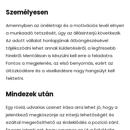
Személyesen
Amennyiben az önéletrajz és a motivációs levél elnyeri
a munkaadó tetszését, úgy az állásinterjú következik.
Az adott vállalat honlapjának átböngészésével
tájékozódni lehet annak küldetéséről, a legfrissebb
hírekről. Mentálisan is készülni kell erre a feladatra.
Fontos a megjelenés, az első benyomás, ezért az
öltözködésre és a viselkedésre nagy hangsúlyt kell
fektetni.
Mindezek után
Egy rövid, udvarias üzenet írása arra lehet jó, hogy a
jelentkező megköszönje az interjú lehetőségét és
ezáltal megerősíthető az érdeklődés a pozíció iránt.
Ez nem jelenti azt, hogy egyenes az út a felvételig.