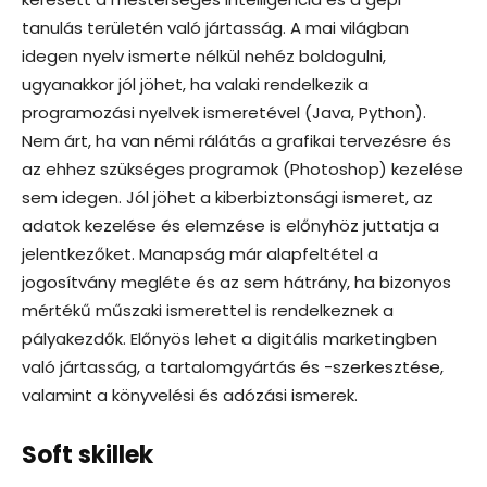
tanulás területén való jártasság. A mai világban
idegen nyelv ismerte nélkül nehéz boldogulni,
ugyanakkor jól jöhet, ha valaki rendelkezik a
programozási nyelvek ismeretével (Java, Python).
Nem árt, ha van némi rálátás a grafikai tervezésre és
az ehhez szükséges programok (Photoshop) kezelése
sem idegen. Jól jöhet a kiberbiztonsági ismeret, az
adatok kezelése és elemzése is előnyhöz juttatja a
jelentkezőket. Manapság már alapfeltétel a
jogosítvány megléte és az sem hátrány, ha bizonyos
mértékű műszaki ismerettel is rendelkeznek a
pályakezdők. Előnyös lehet a digitális marketingben
való jártasság, a tartalomgyártás és -szerkesztése,
valamint a könyvelési és adózási ismerek.
Soft skillek