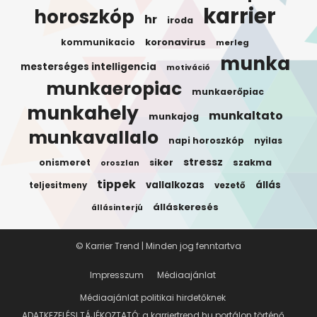
karrier
horoszkóp
hr
iroda
koronavirus
kommunikacio
merleg
munka
mesterséges intelligencia
motiváció
munkaeropiac
munkaerőpiac
munkahely
munkaltato
munkajog
munkavallalo
napi horoszkóp
nyilas
stressz
onismeret
siker
szakma
oroszlan
tippek
vallalkozas
állás
teljesitmeny
vezető
álláskeresés
állásinterjú
© Karrier Trend | Minden jog fenntartva
Impresszum
Médiaajánlat
Médiaajánlat politikai hirdetőknek
ADATKEZELÉSI TÁJÉKOZTATÓ: a karriertrend.hu portálon történő