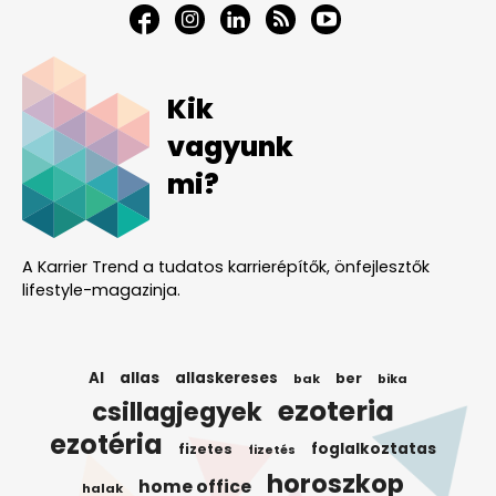
Kik
vagyunk
mi?
A Karrier Trend a tudatos karrierépítők, önfejlesztők
lifestyle-magazinja.
AI
allas
allaskereses
ber
bak
bika
ezoteria
csillagjegyek
ezotéria
foglalkoztatas
fizetes
fizetés
horoszkop
home office
halak