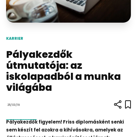
KARRIER
Pályakezdők
útmutatója: az
iskolapadból a munka
világába
25/03/19
Pályakezdők figyelem! Friss diplomásként senki
sem készít fel azokra a kihívásokra, amelyek az