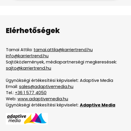
Elérhetőségek
Tarnai Attila:
tarnai.attila@karriertrend.hu
info@karriertrend.hu
Sajtóközlemények, médiapartnerségi megkeresések:
sajto@karriertrend.hu
Ügynökségi értékesítési képviselet: Adaptive Media
Email:
sales@adaptivemedia.hu
Tel.:
+36 1 577 4050
Web:
www.adaptivemedia.hu
Ügynökségi értékesítési képviselet:
Adaptive Media