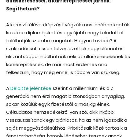
álláskereséssel, a karrierépítéssel járnak.
Segíthetünk?
A keresztféléves képzést végzők mostanában kapták
kezükbe diplomájukat és egy újabb nagy feladattal
találhatják szembe magukat. Hogyan tovább? A
szaktudással frissen felvértezettek nagy elánnal és
elszántsággal indulhatnak neki az álláskeresésének és
karrierépítésnek, de már most érdemes arra
felkészülni, hogy még ennél is többre van szükség.
A
Deloitte jelentése
szerint a millenniumi és a Z
generáció nem érzi magát biztonságban anyagilag,
sokan közülük egyik fizetéstől a másikig élnek.
Céltudatos nemzedékekről van szó, akik inkább
visszautasítanak egy ajánlatot, ha az nem igazodik a
saját meggyőződésükhöz. Prioritásaik közé tartozik a
fenntarthatóság, komoly lépéseket tesznek annak