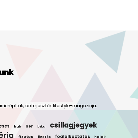
unk
rrierépítők, önfejlesztők lifestyle-magazinja.
csillagjegyek
eses
ber
bak
bika
éria
foglalkoztatas
fizetes
halak
fizetés