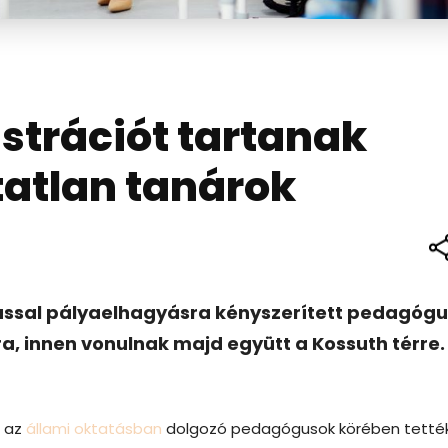
trációt tartanak
tatlan tanárok
ltással pályaelhagyásra kényszerített pedagóg
, innen vonulnak majd együtt a Kossuth térre.
n az
állami oktatásban
dolgozó pedagógusok körében tetté