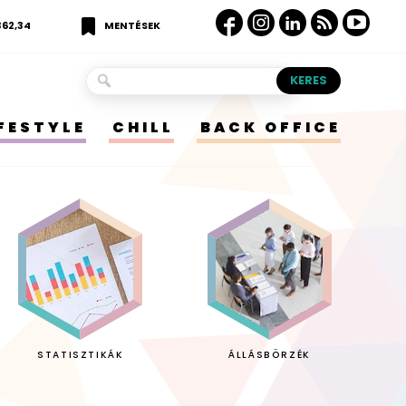
362,34
MENTÉSEK
IFESTYLE
CHILL
BACK OFFICE
STATISZTIKÁK
ÁLLÁSBÖRZÉK