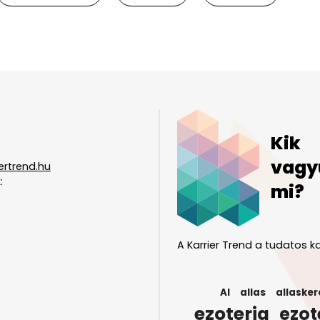
Kik
vagy
ertrend.hu
:
mi?
A Karrier Trend a tudatos ka
AI
allas
allasker
ezoteria
ezot