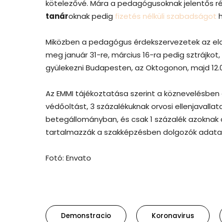
kötelezővé. Mára a pedagógusoknak jelentős rés
tanár
oknak pedig
fizetés nélküli szabadságot
h
Miközben a pedagógus érdekszervezetek az elak
meg január 31-re, március 16-ra pedig sztrájko
gyülekezni Budapesten, az Oktogonon, majd 12.
Az EMMI tájékoztatása szerint a köznevelésben
védőoltást, 3 százalékuknak orvosi ellenjavallat
betegállományban, és csak 1 százalék azoknak 
tartalmazzák a szakképzésben dolgozók adatai
Fotó: Envato
Demonstracio
Koronavirus