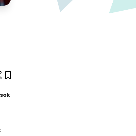
usok
k