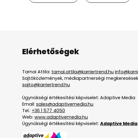
Elérhetőségek
Tarnai Attila:
tarnai.attila@karriertrend.hu
info@karri
Sajtóközlemények, médiapartnerségi megkeresések
sajto@karriertrend.hu
Ügynökségi értékesítési képviselet: Adaptive Media
Email:
sales@adaptivemedia.hu
Tel.:
+36 1 577 4050
Web:
www.adaptivemedia.hu
Ügynökségi értékesítési képviselet:
Adaptive Media