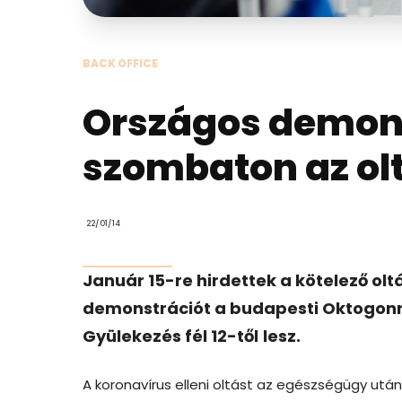
BACK OFFICE
Országos demons
szombaton az ol
22/01/14
Január 15-re hirdettek a kötelező o
demonstrációt a budapesti Oktogonra
Gyülekezés fél 12-től
lesz.
A koronavírus elleni oltást az egészségügy utá