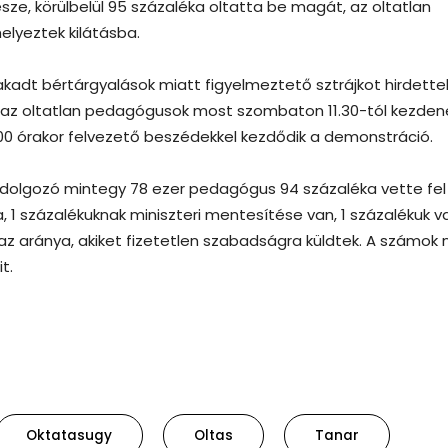
ze, körülbelül 95 százaléka oltatta be magát, az oltatlan
elyeztek kilátásba.
adt bértárgyalások miatt figyelmeztető sztrájkot hirdette
t, az oltatlan pedagógusok most szombaton 11.30-tól kezden
00 órakor felvezető beszédekkel kezdődik a demonstráció.
 dolgozó mintegy 78 ezer pedagógus 94 százaléka vette fel
a, 1 százalékuknak miniszteri mentesítése van, 1 százalékuk v
az aránya, akiket fizetetlen szabadságra küldtek. A számok
t.
Oktatasugy
Oltas
Tanar