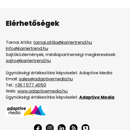
Elérhetőségek
Tarnai Attila:
tarnai.attila@karriertrend.hu
info@karriertrend.hu
Sajtóközlemények, médiapartnerségi megkeresések:
sajto@karriertrend.hu
Ügynökségi értékesítési képviselet: Adaptive Media
Email:
sales@adaptivemedia.hu
Tel.:
+36 1 577 4050
Web:
www.adaptivemedia.hu
Ügynökségi értékesítési képviselet:
Adaptive Media