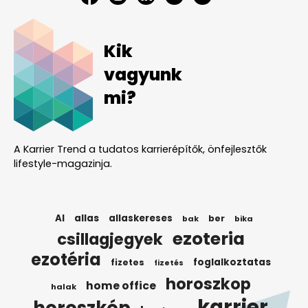
Kik
vagyunk
mi?
A Karrier Trend a tudatos karrierépítők, önfejlesztők
lifestyle-magazinja.
AI
allas
allaskereses
ber
bak
bika
ezoteria
csillagjegyek
ezotéria
foglalkoztatas
fizetes
fizetés
horoszkop
home office
halak
karrier