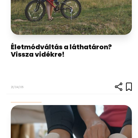
Életmódváltás a láthatáron?
Vissza vidékre!
21/04/05