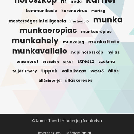
horoszkóp
hr
iroda
koronavirus
kommunikacio
merleg
munka
mesterséges intelligencia
motiváció
munkaeropiac
munkaerőpiac
munkahely
munkaltato
munkajog
munkavallalo
napi horoszkóp
nyilas
stressz
onismeret
siker
szakma
oroszlan
tippek
vallalkozas
állás
teljesitmeny
vezető
álláskeresés
állásinterjú
© Karrier Trend | Minden jog fenntartva
Impresszum
Médiaajánlat