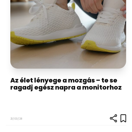
Az élet lényege a mozgás – te se
ragadj egész napra a monitorhoz
21/03/28