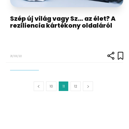
Szép új világ vagy Sz… az élet? A
reziliencia kártékony oldaláról
21/03/22
10
11
12