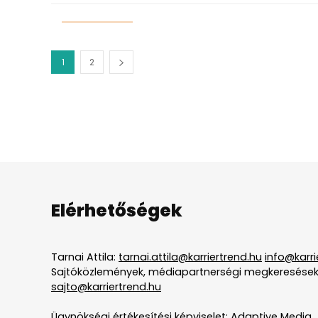
1
2
Elérhetőségek
Tarnai Attila:
tarnai.attila@karriertrend.hu
info@karri
Sajtóközlemények, médiapartnerségi megkeresések
sajto@karriertrend.hu
Ügynökségi értékesítési képviselet: Adaptive Media