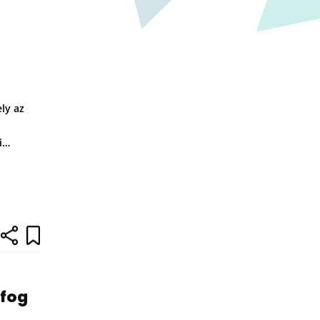
ly az
yi…
 fog