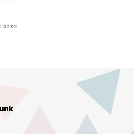
al a 2-ból
unk