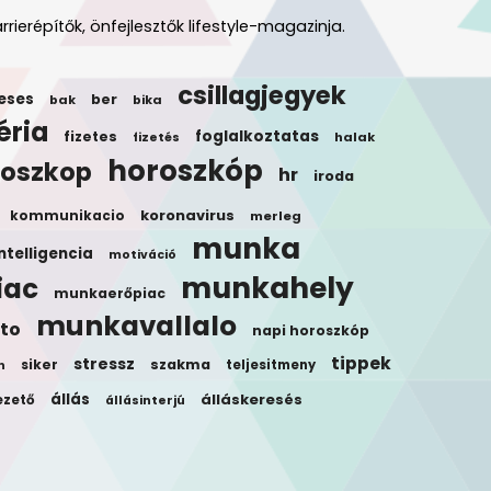
rrierépítők, önfejlesztők lifestyle-magazinja.
csillagjegyek
eses
ber
bak
bika
éria
foglalkoztatas
fizetes
halak
fizetés
horoszkóp
roszkop
hr
iroda
koronavirus
kommunikacio
merleg
munka
ntelligencia
motiváció
munkahely
iac
munkaerőpiac
munkavallalo
to
napi horoszkóp
tippek
stressz
siker
szakma
teljesitmeny
n
állás
álláskeresés
ezető
állásinterjú