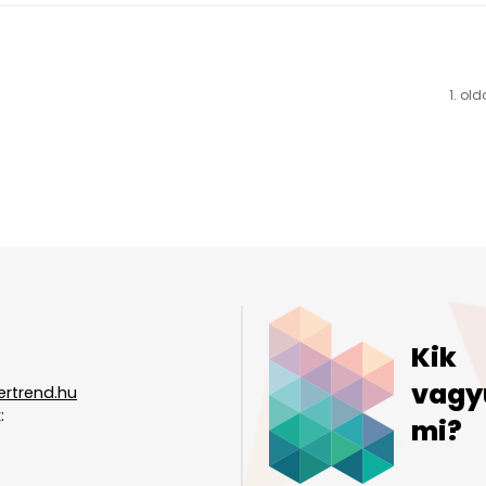
1. old
Kik
vagy
ertrend.hu
:
mi?