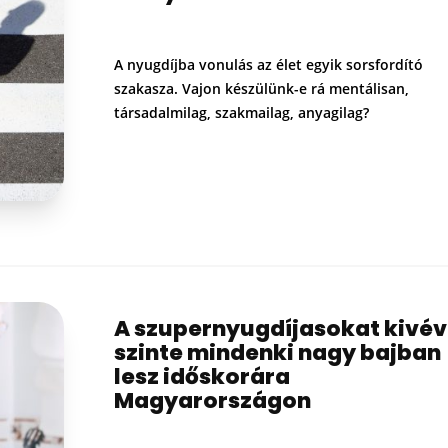
A nyugdíjba vonulás az élet egyik sorsfordító
szakasza. Vajon készülünk-e rá mentálisan,
társadalmilag, szakmailag, anyagilag?
A szupernyugdíjasokat kivé
szinte mindenki nagy bajban
lesz időskorára
Magyarországon