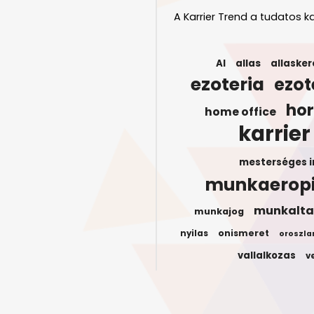
A Karrier Trend a tudatos ka
AI
allas
allasker
ezoteria
ezot
ho
home office
karrier
mesterséges i
munkaerop
munkalta
munkajog
onismeret
nyilas
oroszla
vallalkozas
v