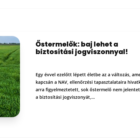
Őstermelők: baj lehet a
biztosítási jogviszonnyal!
Egy évvel ezelőtt lépett életbe az a változás, am
kapcsán a NAV, ellenőrzési tapasztalataira hivat
arra figyelmeztetett, sok őstermelő nem jelente
a biztosítási jogviszonyát,…