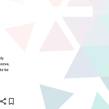
ely
kozva,
tte be