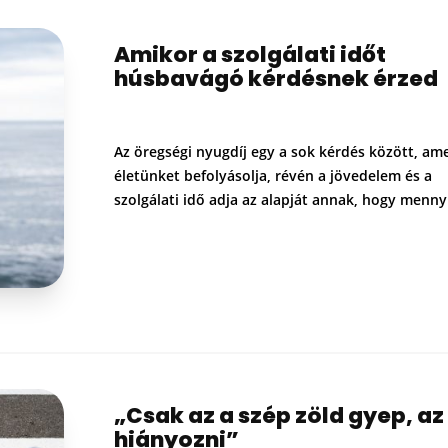
Amikor a szolgálati időt
húsbavágó kérdésnek érzed
Az öregségi nyugdíj egy a sok kérdés között, ame
életünket befolyásolja, révén a jövedelem és a
szolgálati idő adja az alapját annak, hogy menn
„Csak az a szép zöld gyep, az
hiányozni”