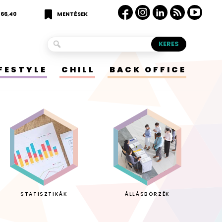
366,40
MENTÉSEK
IFESTYLE
CHILL
BACK OFFICE
STATISZTIKÁK
ÁLLÁSBÖRZÉK