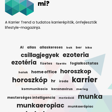
mi?
A Karrier Trend a tudatos karrierépítők, önfejlesztők
lifestyle-magazinja.
AI
allas
allaskereses
ber
bak
bika
ezoteria
csillagjegyek
ezotéria
foglalkoztatas
fizetes
fizetés
horoszkop
home office
halak
karrier
horoszkóp
hr
iroda
koronavirus
kommunikacio
merleg
munka
mesterséges intelligencia
motiváció
munkaeropiac
munkaerőpiac