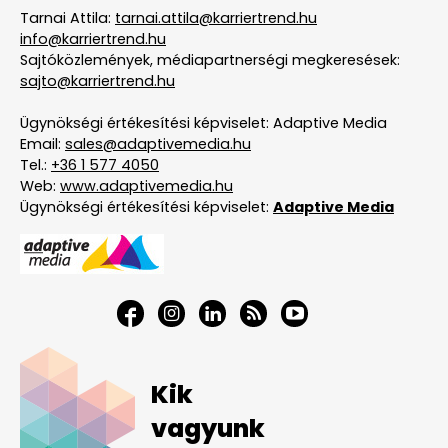
Tarnai Attila:
tarnai.attila@karriertrend.hu
info@karriertrend.hu
Sajtóközlemények, médiapartnerségi megkeresések:
sajto@karriertrend.hu
Ügynökségi értékesítési képviselet: Adaptive Media
Email:
sales@adaptivemedia.hu
Tel.:
+36 1 577 4050
Web:
www.adaptivemedia.hu
Ügynökségi értékesítési képviselet:
Adaptive Media
Kik
vagyunk