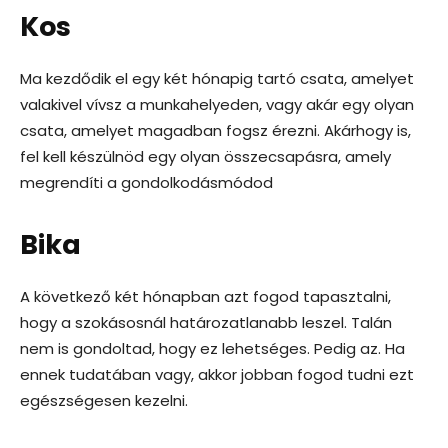
Kos
Ma kezdődik el egy két hónapig tartó csata, amelyet
valakivel vívsz a munkahelyeden, vagy akár egy olyan
csata, amelyet magadban fogsz érezni. Akárhogy is,
fel kell készülnöd egy olyan összecsapásra, amely
megrendíti a gondolkodásmódod
Bika
A következő két hónapban azt fogod tapasztalni,
hogy a szokásosnál határozatlanabb leszel. Talán
nem is gondoltad, hogy ez lehetséges. Pedig az. Ha
ennek tudatában vagy, akkor jobban fogod tudni ezt
egészségesen kezelni.