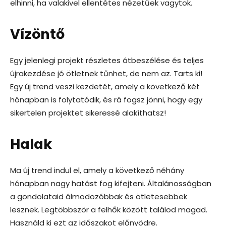
elhinni, ha valakivel ellentétes nézetűek vagytok.
Vízöntő
Egy jelenlegi projekt részletes átbeszélése és teljes
újrakezdése jó ötletnek tűnhet, de nem az. Tarts ki!
Egy új trend veszi kezdetét, amely a következő két
hónapban is folytatódik, és rá fogsz jönni, hogy egy
sikertelen projektet sikeressé alakíthatsz!
Halak
Ma új trend indul el, amely a következő néhány
hónapban nagy hatást fog kifejteni. Általánosságban
a gondolataid álmodozóbbak és ötletesebbek
lesznek. Legtöbbször a felhők között találod magad.
Használd ki ezt az időszakot előnyödre.