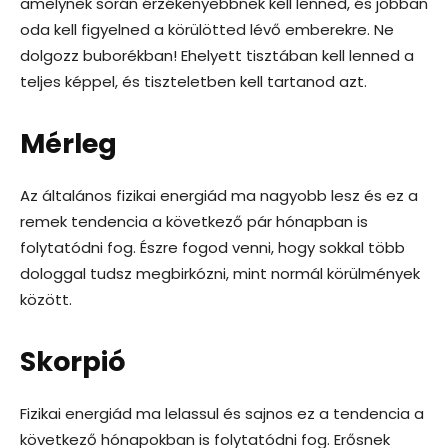
amelynek során érzékenyebbnek kell lenned, és jobban
oda kell figyelned a körülötted lévő emberekre. Ne
dolgozz buborékban! Ehelyett tisztában kell lenned a
teljes képpel, és tiszteletben kell tartanod azt.
Mérleg
Az általános fizikai energiád ma nagyobb lesz és ez a
remek tendencia a következő pár hónapban is
folytatódni fog. Észre fogod venni, hogy sokkal több
dologgal tudsz megbirkózni, mint normál körülmények
között.
Skorpió
Fizikai energiád ma lelassul és sajnos ez a tendencia a
következő hónapokban is folytatódni fog. Erősnek