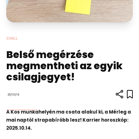
CHILL
Belső megérzése
megmentheti az egyik
csilagjegyet!
25/10/14
A Kos munkahelyén ma csata alakul ki, a Mérleg a
mai naptól strapabíróbb lesz! Karrier horoszkóp:
2025.10.14.