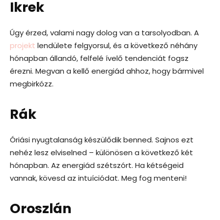
Ikrek
Úgy érzed, valami nagy dolog van a tarsolyodban. A
projekt
lendülete felgyorsul, és a következő néhány
hónapban állandó, felfelé ívelő tendenciát fogsz
érezni. Megvan a kellő energiád ahhoz, hogy bármivel
megbirkózz.
Rák
Óriási nyugtalanság készülődik benned. Sajnos ezt
nehéz lesz elviselned – különösen a következő két
hónapban. Az energiád szétszórt. Ha kétségeid
vannak, kövesd az intuíciódat. Meg fog menteni!
Oroszlán