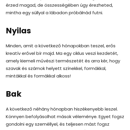
érzed magad, de összességében úgy érezheted,
mintha egy súllyal a lábadon próbálnád futni.
Nyilas
Minden, amit a következő hónapokban teszel, erős
kreatív erővel bír majd. Ma egy ciklus veszi kezdetét,
amely kiemeli művészi természetét és arra kér, hogy
szavak és számok helyett színekkel, formákkal,
mintákkal és formákkal alkoss!
Bak
A következő néhány hónapban hiszékenyebb leszel.
Könnyen befolyásolhat mások véleménye. Egyet fogsz
gondolni egy személlyel, és teljesen mást fogsz