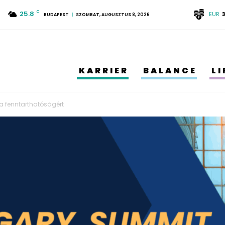
25.8
C
EUR
BUDAPEST
SZOMBAT, AUGUSZTUS 8, 2026
KARRIER
BALANCE
L
a fenntarthatóságért