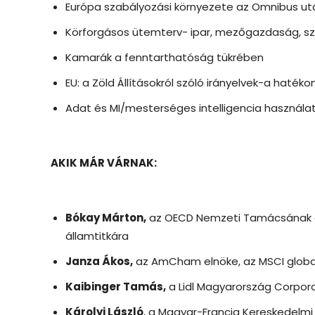
Európa szabályozási környezete az Omnibus utá
Körforgásos ütemterv- ipar, mezőgazdaság, sz
Kamarák a fenntarthatóság tükrében
EU: a Zöld Állításokról szóló irányelvek-a haté
Adat és MI/mesterséges intelligencia használa
AKIK MÁR VÁRNAK:
Bókay Márton,
az OECD Nemzeti Tamácsának az
államtitkára
Janza Ákos,
az AmCham elnöke, az MSCI globa
Kaibinger Tamás,
a Lidl Magyarország Corpora
Károlyi László
, a Magyar-Francia Kereskedelmi