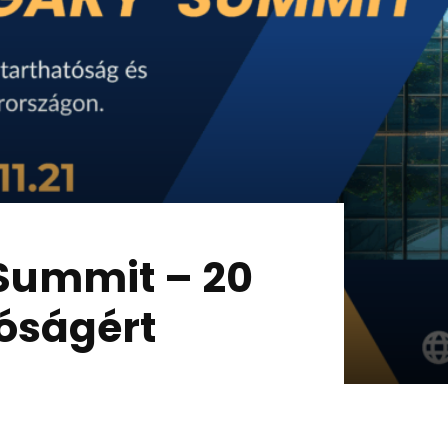
Summit – 20
tóságért