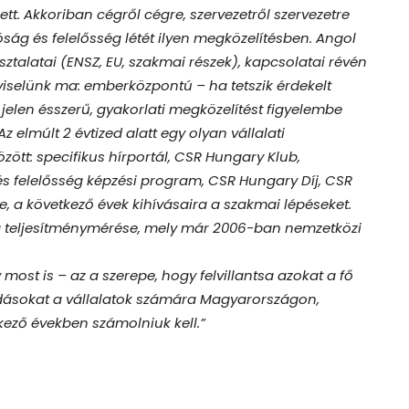
. Akkoriban cégről cégre, szervezetről szervezetre
ság és felelősség létét ilyen megközelítésben. Angol
ztalatai (ENSZ, EU, szakmai részek), kapcsolatai révén
pviselünk ma: emberközpontú – ha tetszik érdekelt
jelen ésszerű, gyakorlati megközelítést figyelembe
elmúlt 2 évtized alatt egy olyan vállalati
zött: specifikus hírportál, CSR Hungary Klub,
és felelősség képzési program, CSR Hungary Díj, CSR
te, a következő évek kihívásaira a szakmai lépéseket.
ség teljesítménymérése, mely már 2006-ban nemzetközi
ost is – az a szerepe, hogy felvillantsa azokat a fő
ldásokat a vállalatok számára Magyarországon,
kező években számolniuk kell.”