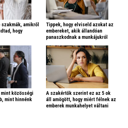
b szakmák, amikről
Tippek, hogy elviseld azokat az
udtad, hogy
embereket, akik állandóan
panaszkodnak a munkájukról
 mint közösségi
A szakértők szerint ez az 5 ok
b, mint hinnénk
áll amögött, hogy miért félnek az
emberek munkahelyet váltani