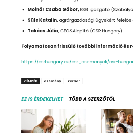
Molnár Csaba Gábor,
ESG igazgató (Szabályo
Süle Katalin.
agrárgazdasági ügyekért felelős
Takács Júlia
, CEO&Alapító (CSR Hungary)
Folyamatosan frissülő további információ és r
https://csrhungary.eu/csr_esemenyek/csr-hunga
CÍMKÉK
esemény
karrier
EZ IS ÉRDEKELHET
TÖBB A SZERZŐTŐL