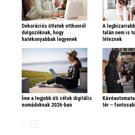
Dekorációs ötletek otthonról
A legbizarrab
dolgozóknak, hogy
talán nem is t
hatékonyabbak legyenek
léteznek
Íme a legjobb úti célok digitális
Kávéautomata
nomádoknak 2026-ban
tér – fontosab