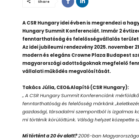
Share
A CSR Hungary idei évben is megrendezi a hag
Hungary Summit Konferenciát. Immár 2 évtizede
fenntarthatóság és felelősségvállalás terül
Az idei jubileumi rendezvény 2025. november 2
modern és elegáns Crowne Plaza Budapest szá
magyarországi adottságoknak megfelelő fennta
vállalati működés megvalósítását.
Takács Júlia, CEO&Alapító (CSR Hungary):
„ A CSR Hungary Summit Konferenciánk mérföldkő 
fenntarthatóság és felelősség márkánk „keletkezése
gazdasági, társadalmi szempontból is izgalmas ko
mi történik körülöttünk. Válság helyzet közepette 
Mi történt a 20 év alatt?
2006-ban Magyarországon 