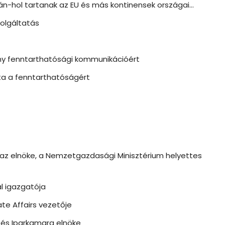
n-hol tartanak az EU és más kontinensek országai…
olgáltatás
kony fenntarthatósági kommunikációért
ta a fenntarthatóságért
 elnöke, a Nemzetgazdasági Minisztérium helyettes
l igazgatója
te Affairs vezetője
 és Iparkamara elnöke