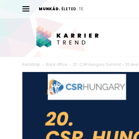
MUNKÁD.
ÉLETED.
TE.
Karrier
Trend
Kezdőlap
Back office
20. CSR Hungary Summit – 20 éve 