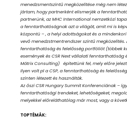
menedzsmentszintű megközelítése még nem létezett
jártam, hogy partnerként elismerjék a fenntartható
partnerünk, az MHC International nemzetközi tapas
a fenntarthatóságnak azt a világát, amit mi is ké
központú – , a helyi adottságokat és a mindenkori 
vevő menedzstmentrendszer szintű megközelítés. Az 
fenntarthatóság és felelősség portfóliót (többek kö
események és CSR Next vállalati fenntarthatóság 
Mátrix Consulting) építettünk fel, mely előre jelez
Ilyen volt pl a CSP, a fenntarthatóság és felelős
szinten létezett és használták.
Az őszi CSR Hungary Summit Konferenciának – így m
fenntarthatósági trendeket, lehetőségeket, mego
melyekkel előreláthatólag már most, vagy a követ
TOPTÉMÁK: