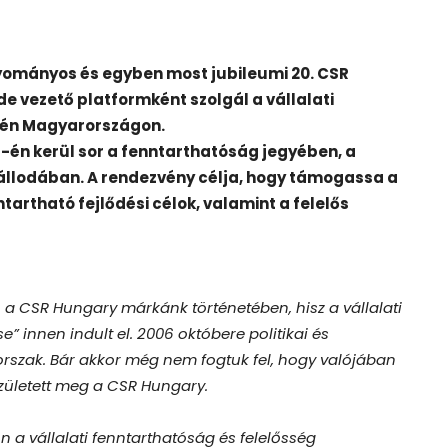
yományos és egyben most jubileumi 20. CSR
 vezető platformként szolgál a vállalati
etén Magyarországon.
1-én kerül sor a fenntarthatóság jegyében, a
llodában. A rendezvény célja, hogy támogassa a
rtható fejlődési célok, valamint a felelős
a CSR Hungary márkánk történetében, hisz a vállalati
” innen indult el. 2006 októbere politikai és
rszak. Bár akkor még nem fogtuk fel, hogy valójában
született meg a CSR Hungary.
a vállalati fenntarthatóság és felelősség