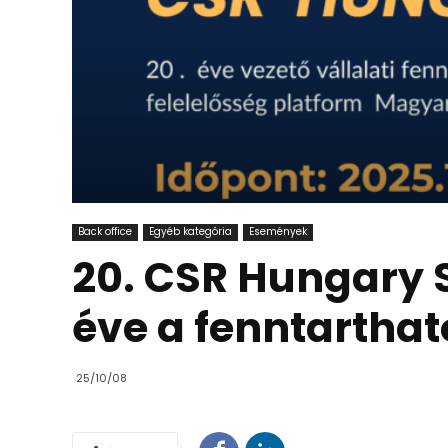
Back office
Egyéb kategória
Események
20. CSR Hungary 
éve a fenntartha
25/10/08