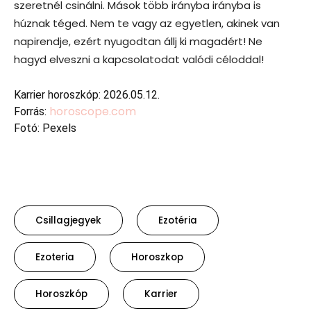
szeretnél csinálni. Mások több irányba irányba is
húznak téged. Nem te vagy az egyetlen, akinek van
napirendje, ezért nyugodtan állj ki magadért! Ne
hagyd elveszni a kapcsolatodat valódi céloddal!
Karrier horoszkóp: 2026.05.12.
horoscope.com
Forrás:
Fotó: Pexels
Csillagjegyek
Ezotéria
Ezoteria
Horoszkop
Horoszkóp
Karrier