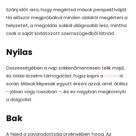
Szánj időt arra, hogy megértsd mások perspektíváját.
Ha először megpróbálod minden oldalról megérteni a
helyzetet, a megoldás sokkal világosabb lesz, mintha
csak a saját korlátozott szemszögedből látnád.
Nyilas
Összességében a nap zökkenőmentesen telik majd,
és óriási érzelmi támogatást fogsz kapni a
munká
d
során. Mások képesek együtt érezni azzal, amit átélsz
– jóban vagy rosszban –, és ez nagyban megkönnyíti
a dolgodat.
Bak
A fejed a zavarodottság örvényében forog. Az