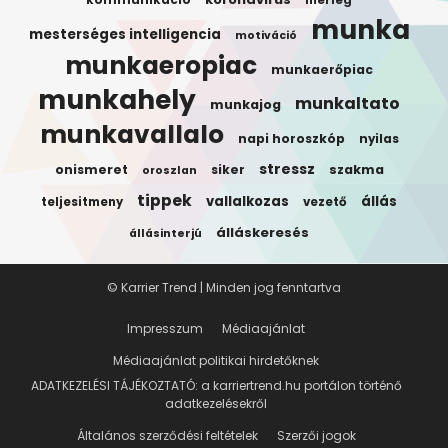
munka
mesterséges intelligencia
motiváció
munkaeropiac
munkaerőpiac
munkahely
munkaltato
munkajog
munkavallalo
napi horoszkóp
nyilas
stressz
onismeret
siker
szakma
oroszlan
tippek
vallalkozas
állás
teljesitmeny
vezető
álláskeresés
állásinterjú
© Karrier Trend | Minden jog fenntartva
Impresszum
Médiaajánlat
Médiaajánlat politikai hirdetőknek
ADATKEZELÉSI TÁJÉKOZTATÓ: a karriertrend.hu portálon történő
adatkezelésekről
Általános szerződési feltételek
Szerzői jogok