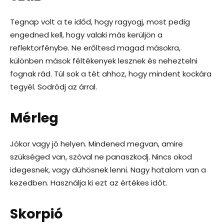
Tegnap volt a te időd, hogy ragyogj, most pedig
engedned kell, hogy valaki más kerüljön a
reflektorfénybe. Ne erőltesd magad másokra,
különben mások féltékenyek lesznek és neheztelni
fognak rád. Túl sok a tét ahhoz, hogy mindent kockára
tegyél. Sodródj az árral.
Mérleg
Jókor vagy jó helyen. Mindened megvan, amire
szükséged van, szóval ne panaszkodj. Nincs okod
idegesnek, vagy dühösnek lenni. Nagy hatalom van a
kezedben. Használja ki ezt az értékes időt.
Skorpió