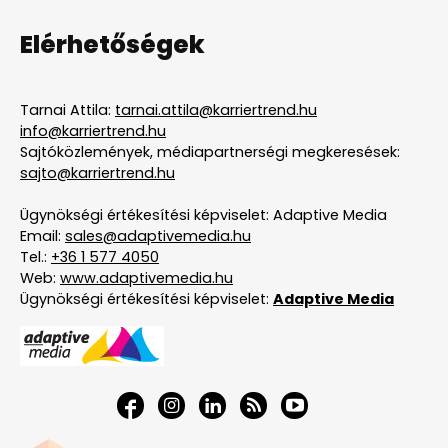
Elérhetőségek
Tarnai Attila:
tarnai.attila@karriertrend.hu
info@karriertrend.hu
Sajtóközlemények, médiapartnerségi megkeresések:
sajto@karriertrend.hu
Ügynökségi értékesítési képviselet: Adaptive Media
Email:
sales@adaptivemedia.hu
Tel.:
+36 1 577 4050
Web:
www.adaptivemedia.hu
Ügynökségi értékesítési képviselet:
Adaptive Media