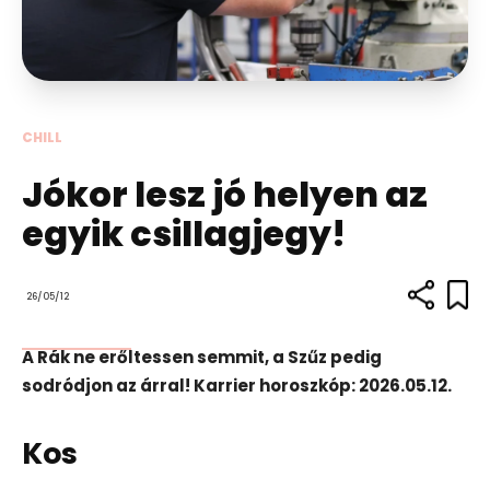
CHILL
Jókor lesz jó helyen az
egyik csillagjegy!
26/05/12
A Rák ne erőltessen semmit, a Szűz pedig
sodródjon az árral! Karrier horoszkóp: 2026.05.12.
Kos