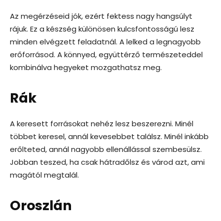
Az megérzéseid jók, ezért fektess nagy hangsúlyt
rájuk. Ez a készség különösen kulcsfontosságú lesz
minden elvégzett feladatnál. A lelked a legnagyobb
erőforrásod. A könnyed, együttérző természeteddel
kombinálva hegyeket mozgathatsz meg.
Rák
A keresett forrásokat nehéz lesz beszerezni. Minél
többet keresel, annál kevesebbet találsz. Minél inkább
erőlteted, annál nagyobb ellenállással szembesülsz.
Jobban teszed, ha csak hátradőlsz és várod azt, ami
magától megtalál.
Oroszlán