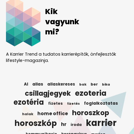
Kik
vagyunk
mi?
A Karrier Trend a tudatos karrierépítők, önfejlesztők
lifestyle-magazinja.
AI
allas
allaskereses
ber
bak
bika
ezoteria
csillagjegyek
ezotéria
foglalkoztatas
fizetes
fizetés
horoszkop
home office
halak
karrier
horoszkóp
hr
iroda
koronavirus
kommunikacio
merleg