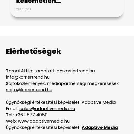
kellemetlen…
26/05/09
Elérhetőségek
Tarnai Attila:
tarnai.attila@karriertrend.hu
info@karriertrend.hu
Sajtóközlemények, médiapartnerségi megkeresések:
sajto@karriertrend.hu
Ügynökségi értékesítési képviselet: Adaptive Media
Email:
sales@adaptivemedia.hu
Tel.:
+36 1 577 4050
Web:
www.adaptivemedia.hu
Ügynökségi értékesítési képviselet:
Adaptive Media