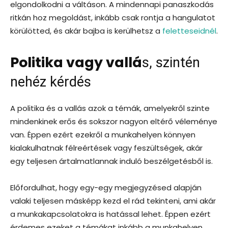
elgondolkodni a váltáson. A mindennapi panaszkodás
ritkán hoz megoldást, inkább csak rontja a hangulatot
körülötted, és akár bajba is kerülhetsz a
feletteseidnél
.
Politika vagy vallá
s, szintén
nehéz kérdés
A politika és a vallás azok a témák, amelyekről szinte
mindenkinek erős és sokszor nagyon eltérő véleménye
van. Éppen ezért ezekről a munkahelyen könnyen
kialakulhatnak félreértések vagy feszültségek, akár
egy teljesen ártalmatlannak induló beszélgetésből is.
Előfordulhat, hogy egy-egy megjegyzésed alapján
valaki teljesen másképp kezd el rád tekinteni, ami akár
a munkakapcsolatokra is hatással lehet. Éppen ezért
érdemes ezeket a témákat inkább a munkahelyen