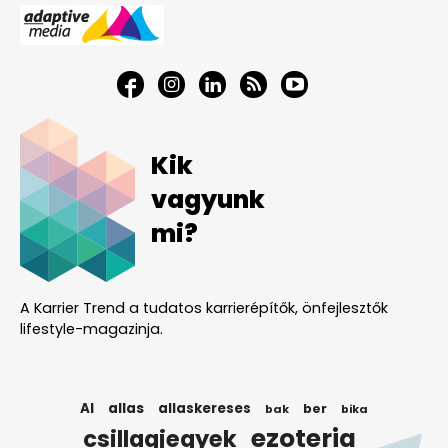
Kik
vagyunk
mi?
A Karrier Trend a tudatos karrierépítők, önfejlesztők
lifestyle-magazinja.
AI
allas
allaskereses
ber
bak
bika
ezoteria
csillagjegyek