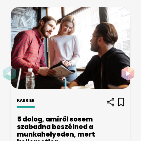
KARRIER
5 dolog, amiről sosem
szabadna beszélned a
munkahelyeden, mert