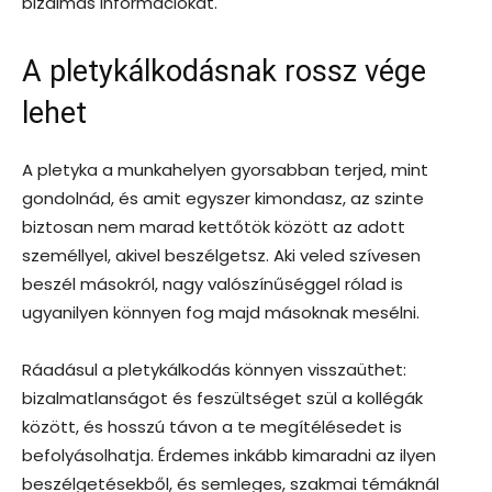
bizalmas információkat.
A pletykálkodásnak rossz vége
lehet
A pletyka a munkahelyen gyorsabban terjed, mint
gondolnád, és amit egyszer kimondasz, az szinte
biztosan nem marad kettőtök között az adott
személlyel, akivel beszélgetsz. Aki veled szívesen
beszél másokról, nagy valószínűséggel rólad is
ugyanilyen könnyen fog majd másoknak mesélni.
Ráadásul a pletykálkodás könnyen visszaüthet:
bizalmatlanságot és feszültséget szül a kollégák
között, és hosszú távon a te megítélésedet is
befolyásolhatja. Érdemes inkább kimaradni az ilyen
beszélgetésekből, és semleges, szakmai témáknál