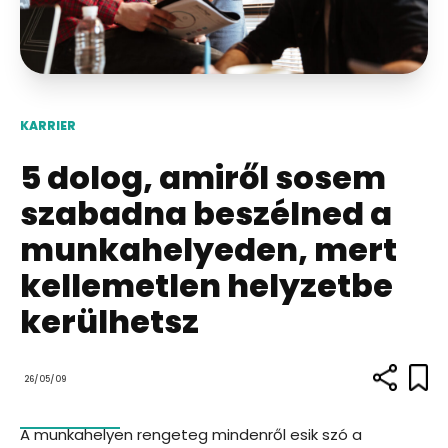
KARRIER
5 dolog, amiről sosem
szabadna beszélned a
munkahelyeden, mert
kellemetlen helyzetbe
kerülhetsz
26/05/09
A munkahelyen rengeteg mindenről esik szó a