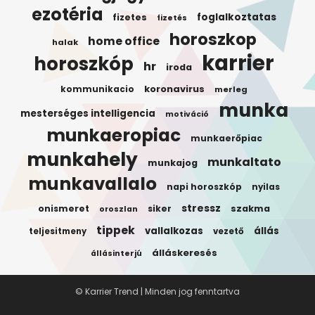
ezotéria
foglalkoztatas
fizetes
fizetés
horoszkop
home office
halak
karrier
horoszkóp
hr
iroda
koronavirus
kommunikacio
merleg
munka
mesterséges intelligencia
motiváció
munkaeropiac
munkaerőpiac
munkahely
munkaltato
munkajog
munkavallalo
napi horoszkóp
nyilas
stressz
onismeret
siker
szakma
oroszlan
tippek
vallalkozas
állás
teljesitmeny
vezető
álláskeresés
állásinterjú
© Karrier Trend | Minden jog fenntartva