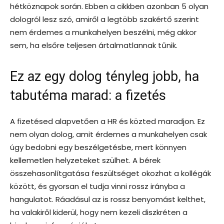
hétköznapok során. Ebben a cikkben azonban 5 olyan
dologról lesz szó, amiről a legtöbb szakértő szerint
nem érdemes a munkahelyen beszélni, még akkor
sem, ha elsőre teljesen ártalmatlannak tűnik.
Ez az egy dolog tényleg jobb, ha
tabutéma marad: a fizetés
A fizetésed alapvetően a HR és közted maradjon. Ez
nem olyan dolog, amit érdemes a munkahelyen csak
úgy bedobni egy beszélgetésbe, mert könnyen
kellemetlen helyzeteket szülhet. A bérek
összehasonlítgatása feszültséget okozhat a kollégák
között, és gyorsan el tudja vinni rossz irányba a
hangulatot. Ráadásul az is rossz benyomást kelthet,
ha valakiről kiderül, hogy nem kezeli diszkréten a