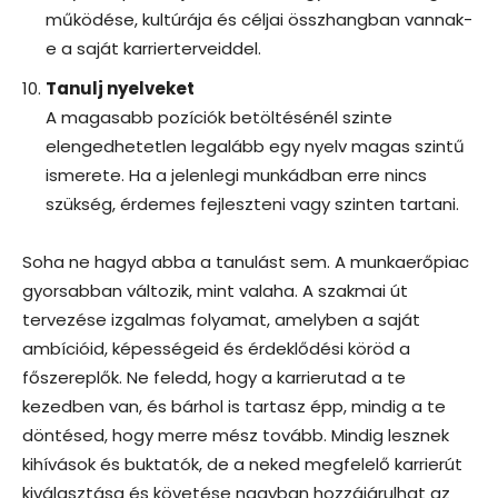
működése, kultúrája és céljai összhangban vannak-
e a saját karrierterveiddel.
Tanulj nyelveket
A magasabb pozíciók betöltésénél szinte
elengedhetetlen legalább egy nyelv magas szintű
ismerete. Ha a jelenlegi munkádban erre nincs
szükség, érdemes fejleszteni vagy szinten tartani.
Soha ne hagyd abba a tanulást sem. A munkaerőpiac
gyorsabban változik, mint valaha. A szakmai út
tervezése izgalmas folyamat, amelyben a saját
ambícióid, képességeid és érdeklődési köröd a
főszereplők. Ne feledd, hogy a karrierutad a te
kezedben van, és bárhol is tartasz épp, mindig a te
döntésed, hogy merre mész tovább. Mindig lesznek
kihívások és buktatók, de a neked megfelelő karrierút
kiválasztása és követése nagyban hozzájárulhat az