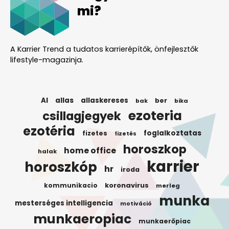
mi?
A Karrier Trend a tudatos karrierépítők, önfejlesztők
lifestyle-magazinja.
AI
allas
allaskereses
ber
bak
bika
ezoteria
csillagjegyek
ezotéria
foglalkoztatas
fizetes
fizetés
horoszkop
home office
halak
karrier
horoszkóp
hr
iroda
koronavirus
kommunikacio
merleg
munka
mesterséges intelligencia
motiváció
munkaeropiac
munkaerőpiac