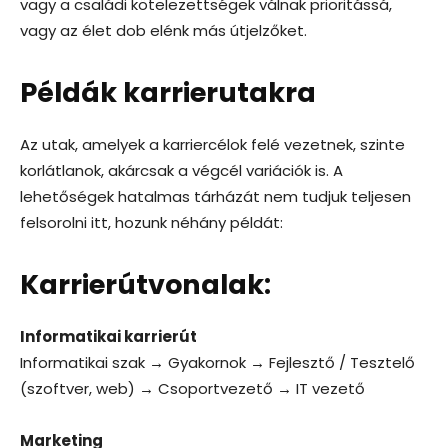
vagy a családi kötelezettségek válnak prioritássá,
vagy az élet dob elénk más útjelzőket.
Példák karrierutakra
Az utak, amelyek a karriercélok felé vezetnek, szinte
korlátlanok, akárcsak a végcél variációk is. A
lehetőségek hatalmas tárházát nem tudjuk teljesen
felsorolni itt, hozunk néhány példát:
Karrierútvonalak:
Informatikai karrierút
Informatikai szak → Gyakornok → Fejlesztő / Tesztelő
(szoftver, web) → Csoportvezető → IT vezető
Marketing