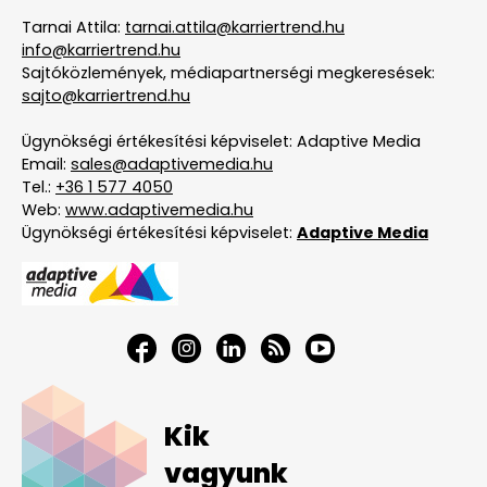
Tarnai Attila:
tarnai.attila@karriertrend.hu
info@karriertrend.hu
Sajtóközlemények, médiapartnerségi megkeresések:
sajto@karriertrend.hu
Ügynökségi értékesítési képviselet: Adaptive Media
Email:
sales@adaptivemedia.hu
Tel.:
+36 1 577 4050
Web:
www.adaptivemedia.hu
Ügynökségi értékesítési képviselet:
Adaptive Media
Kik
vagyunk