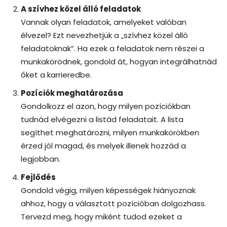
A szívhez közel álló feladatok
Vannak olyan feladatok, amelyeket valóban
élvezel? Ezt nevezhetjük a „szívhez közel álló
feladatoknak”. Ha ezek a feladatok nem részei a
munkakörödnek, gondold át, hogyan integrálhatnád
őket a karrieredbe.
Pozíciók meghatározása
Gondolkozz el azon, hogy milyen pozíciókban
tudnád elvégezni a listád feladatait. A lista
segíthet meghatározni, milyen munkakörökben
érzed jól magad, és melyek illenek hozzád a
legjobban.
Fejlődés
Gondold végig, milyen képességek hiányoznak
ahhoz, hogy a választott pozícióban dolgozhass.
Tervezd meg, hogy miként tudod ezeket a