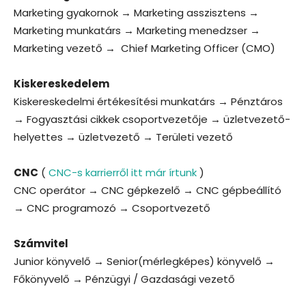
Marketing gyakornok → Marketing asszisztens →
Marketing munkatárs → Marketing menedzser →
Marketing vezető → Chief Marketing Officer (CMO)
Kiskereskedelem
Kiskereskedelmi értékesítési munkatárs → Pénztáros
→ Fogyasztási cikkek csoportvezetője → üzletvezető-
helyettes → üzletvezető → Területi vezető
CNC
(
CNC-s karrierről itt már írtunk
)
CNC operátor → CNC gépkezelő → CNC gépbeállító
→ CNC programozó → Csoportvezető
Számvitel
Junior könyvelő → Senior(mérlegképes) könyvelő →
Főkönyvelő → Pénzügyi / Gazdasági vezető