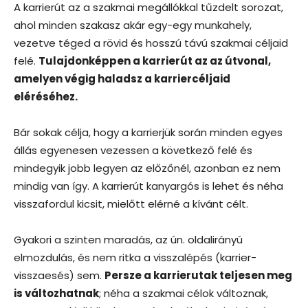
A karrierút az a szakmai megállókkal tűzdelt sorozat,
ahol minden szakasz akár egy-egy munkahely,
vezetve téged a rövid és hosszú távú szakmai céljaid
felé.
Tulajdonképpen a karrierút az az útvonal,
amelyen végig haladsz a karriercéljaid
eléréséhez.
Bár sokak célja, hogy a karrierjük során minden egyes
állás egyenesen vezessen a következő felé és
mindegyik jobb legyen az előzőnél, azonban ez nem
mindig van így. A karrierút kanyargós is lehet és néha
visszafordul kicsit, mielőtt elérné a kívánt célt.
Gyakori a szinten maradás, az ún. oldalirányú
elmozdulás, és nem ritka a visszalépés (karrier-
visszaesés) sem.
Persze a karrierutak teljesen meg
is változhatnak
; néha a szakmai célok változnak,