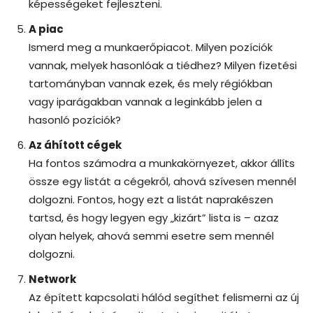
képességeket fejleszteni.
A piac
Ismerd meg a munkaerőpiacot. Milyen pozíciók
vannak, melyek hasonlóak a tiédhez? Milyen fizetési
tartományban vannak ezek, és mely régiókban
vagy iparágakban vannak a leginkább jelen a
hasonló pozíciók?
Az áhított cégek
Ha fontos számodra a munkakörnyezet, akkor állíts
össze egy listát a cégekről, ahová szívesen mennél
dolgozni. Fontos, hogy ezt a listát naprakészen
tartsd, és hogy legyen egy „kizárt” lista is – azaz
olyan helyek, ahová semmi esetre sem mennél
dolgozni.
Network
Az épített kapcsolati hálód segíthet felismerni az új