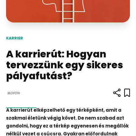
KARRIER
A karrierút: Hogyan
tervezzünk egy sikeres
pályafutást?
23/07/10
A karrierút elképzelhető egy térképként, amit a
szakmai életünk végig követ. De nem szabad azt
gondolni, hogy ez a térkép egyenesen és megállók
nélkül vezet a csúcsra. Gyakran előfordulnak