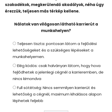
szakadékok, megkerülendő akadályok, néha úgy
érezzük, teljesen más térkép kellene.
Nálatok van világosan látható karrierút a
munkahelyen?
Teljesen tiszta: pontosan látom a fejlődési
lehetőségeket és a szükséges lépéseket a
munkahelyemen.
Elég ködös: csak halványan látom, hogy hova
fejlődhetek a jelenlegi cégnél a karrieremben, de
nincs kimondva
Full sötétség: Nincs semmilyen karrierút és
lehetőség a cégnél, maximum kihalásos alapon
léphetek feljebb