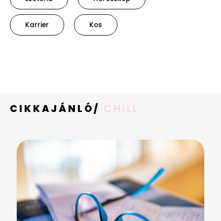
Karrier
Kos
CIKKAJÁNLÓ/
CHILL