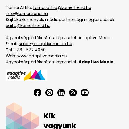
Tarnai Attila:
tarnai.attila@karriertrend.hu
info@karriertrend.hu
Sajtóközlemények, médiapartnerségi megkeresések:
sajto@karriertrend.hu
Ügynökségi értékesítési képviselet: Adaptive Media
Email:
sales@adaptivemedia.hu
Tel.:
+36 1 577 4050
Web:
www.adaptivemedia.hu
Ügynökségi értékesítési képviselet:
Adaptive Media
Kik
vagyunk