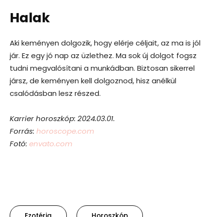
Halak
Aki keményen dolgozik, hogy elérje céljait, az ma is jól
jár. Ez egy jó nap az üzlethez. Ma sok új dolgot fogsz
tudni megvalósítani a munkádban. Biztosan sikerrel
jársz, de keményen kell dolgoznod, hisz anélkül
csalódásban lesz részed.
Karrier horoszkóp: 2024.03.01.
Forrás:
horoscope.com
Fotó:
envato.com
Ezotéria
Horoszkóp