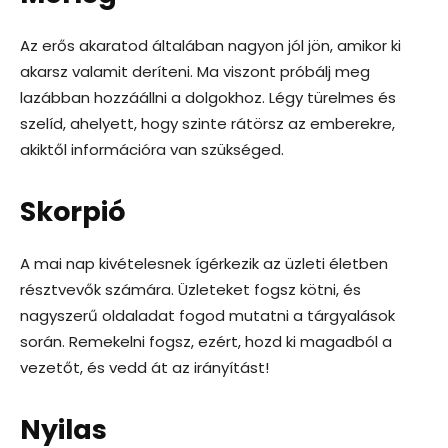
Az erős akaratod általában nagyon jól jön, amikor ki
akarsz valamit deríteni. Ma viszont próbálj meg
lazábban hozzáállni a dolgokhoz. Légy türelmes és
szelíd, ahelyett, hogy szinte rátörsz az emberekre,
akiktől információra van szükséged.
Skorpió
A mai nap kivételesnek ígérkezik az üzleti életben
résztvevők számára. Üzleteket fogsz kötni, és
nagyszerű oldaladat fogod mutatni a tárgyalások
során. Remekelni fogsz, ezért, hozd ki magadból a
vezetőt, és vedd át az irányítást!
Nyilas