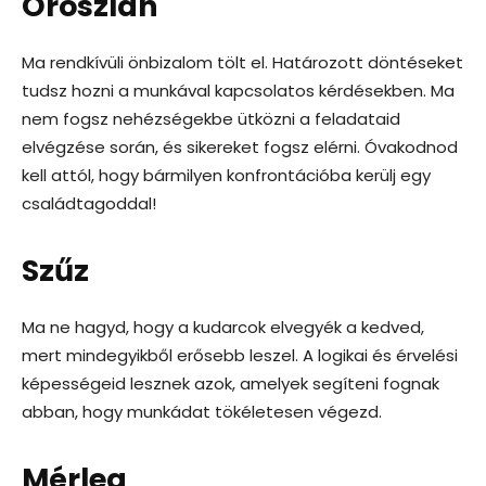
Oroszlán
Ma rendkívüli önbizalom tölt el. Határozott döntéseket
tudsz hozni a munkával kapcsolatos kérdésekben. Ma
nem fogsz nehézségekbe ütközni a feladataid
elvégzése során, és sikereket fogsz elérni. Óvakodnod
kell attól, hogy bármilyen konfrontációba kerülj egy
családtagoddal!
Szűz
Ma ne hagyd, hogy a kudarcok elvegyék a kedved,
mert mindegyikből erősebb leszel. A logikai és érvelési
képességeid lesznek azok, amelyek segíteni fognak
abban, hogy munkádat tökéletesen végezd.
Mérleg