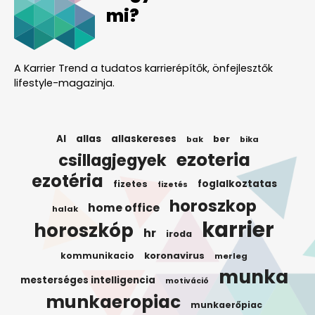
mi?
A Karrier Trend a tudatos karrierépítők, önfejlesztők
lifestyle-magazinja.
AI
allas
allaskereses
ber
bak
bika
ezoteria
csillagjegyek
ezotéria
foglalkoztatas
fizetes
fizetés
horoszkop
home office
halak
karrier
horoszkóp
hr
iroda
koronavirus
kommunikacio
merleg
munka
mesterséges intelligencia
motiváció
munkaeropiac
munkaerőpiac