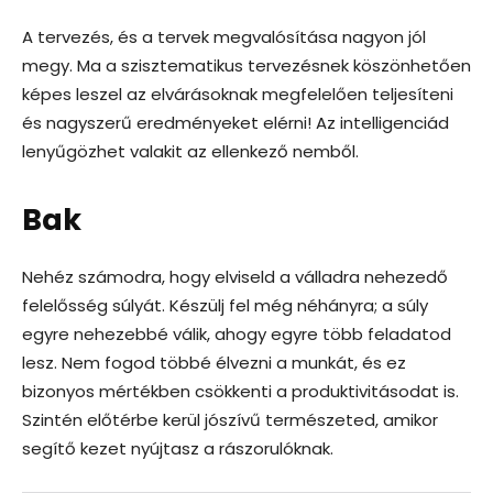
A tervezés, és a tervek megvalósítása nagyon jól
megy. Ma a szisztematikus tervezésnek köszönhetően
képes leszel az elvárásoknak megfelelően teljesíteni
és nagyszerű eredményeket elérni! Az intelligenciád
lenyűgözhet valakit az ellenkező nemből.
Bak
Nehéz számodra, hogy elviseld a válladra nehezedő
felelősség súlyát. Készülj fel még néhányra; a súly
egyre nehezebbé válik, ahogy egyre több feladatod
lesz. Nem fogod többé élvezni a munkát, és ez
bizonyos mértékben csökkenti a produktivitásodat is.
Szintén előtérbe kerül jószívű természeted, amikor
segítő kezet nyújtasz a rászorulóknak.