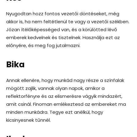
Nyugodtan hozz fontos vezetői döntéseket, még
akkor is, ha nem feltétlenül te vagy a vezetői székben.
Józan ítélőképességed van, és a körülötted lévő
emberek kedvelnek és tisztelnek. Használja ezt az
előnyére, és meg fog jutalmazni.
Bika
Annak ellenére, hogy munkád nagy része a színfalak
mögött zajlik, vannak olyan napok, amikor a
reflektorfényre és az elismerésre vágyik mindazért,
amit csinál. Finoman emlékeztesd az embereket ma
minden munkádra. Tegye ezt anélkül, hogy
kicsinyesnek tűnnél.