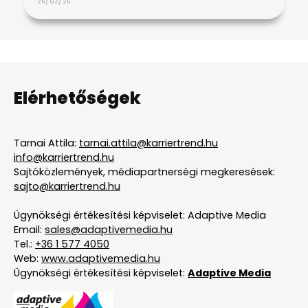
26/02/26
Elérhetőségek
Tarnai Attila:
tarnai.attila@karriertrend.hu
info@karriertrend.hu
Sajtóközlemények, médiapartnerségi megkeresések:
sajto@karriertrend.hu
Ügynökségi értékesítési képviselet: Adaptive Media
Email:
sales@adaptivemedia.hu
Tel.:
+36 1 577 4050
Web:
www.adaptivemedia.hu
Ügynökségi értékesítési képviselet:
Adaptive Media