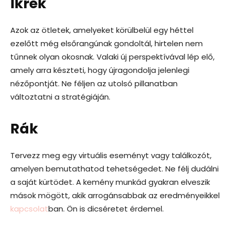
Ikrek
Azok az ötletek, amelyeket körülbelül egy héttel
ezelőtt még elsőrangúnak gondoltál, hirtelen nem
tűnnek olyan okosnak. Valaki új perspektívával lép elő,
amely arra készteti, hogy újragondolja jelenlegi
nézőpontját. Ne féljen az utolsó pillanatban
változtatni a stratégiáján.
Rák
Tervezz meg egy virtuális eseményt vagy találkozót,
amelyen bemutathatod tehetségedet. Ne félj dudálni
a saját kürtödet. A kemény munkád gyakran elveszik
mások mögött, akik arrogánsabbak az eredményeikkel
kapcsolat
ban. Ön is dicséretet érdemel.