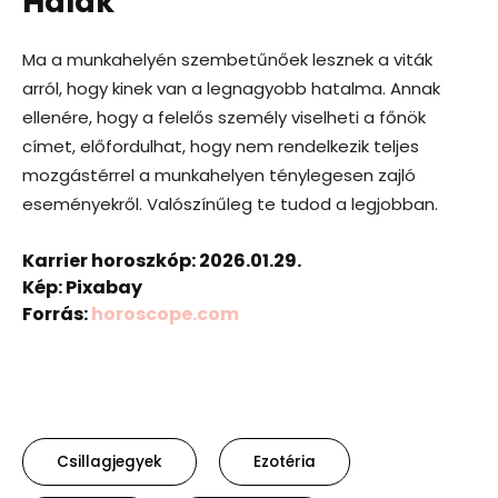
Halak
Ma a munkahelyén szembetűnőek lesznek a viták
arról, hogy kinek van a legnagyobb hatalma. Annak
ellenére, hogy a felelős személy viselheti a főnök
címet, előfordulhat, hogy nem rendelkezik teljes
mozgástérrel a munkahelyen ténylegesen zajló
eseményekről. Valószínűleg te tudod a legjobban.
Karrier horoszkóp: 2026.01.29.
Kép: Pixabay
Forrás:
horoscope.com
Csillagjegyek
Ezotéria