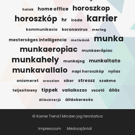
horoszkop
home office
halak
karrier
horoszkóp
hr
iroda
koronavirus
kommunikacio
merleg
munka
mesterséges intelligencia
motiváció
munkaeropiac
munkaerőpiac
munkahely
munkaltato
munkajog
munkavallalo
napi horoszkóp
nyilas
stressz
onismeret
siker
szakma
oroszlan
tippek
vallalkozas
állás
teljesitmeny
vezető
álláskeresés
állásinterjú
© Karrier Trend | Minden jog fenntartva
Impresszum
Médiaajánlat