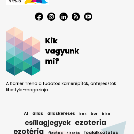
Kik
vagyunk
mi?
A Karrier Trend a tudatos karrierépítők, önfejlesztők
lifestyle-magazinja.
AI
allas
allaskereses
ber
bak
bika
ezoteria
csillagjegyek
ezotéria
foglalkoztatas
fizetes
fizetés