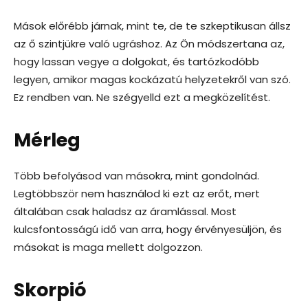
Mások előrébb járnak, mint te, de te szkeptikusan állsz
az ő szintjükre való ugráshoz. Az Ön módszertana az,
hogy lassan vegye a dolgokat, és tartózkodóbb
legyen, amikor magas kockázatú helyzetekről van szó.
Ez rendben van. Ne szégyelld ezt a megközelítést.
Mérleg
Több befolyásod van másokra, mint gondolnád.
Legtöbbször nem használod ki ezt az erőt, mert
általában csak haladsz az áramlással. Most
kulcsfontosságú idő van arra, hogy érvényesüljön, és
másokat is maga mellett dolgozzon.
Skorpió