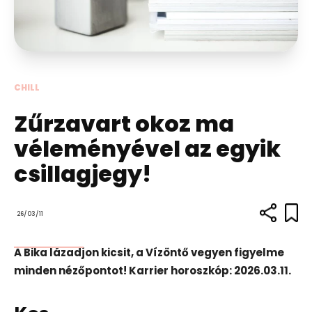
CHILL
Zűrzavart okoz ma
véleményével az egyik
csillagjegy!
26/03/11
A Bika lázadjon kicsit, a Vízöntő vegyen figyelme
minden nézőpontot! Karrier horoszkóp: 2026.03.11.