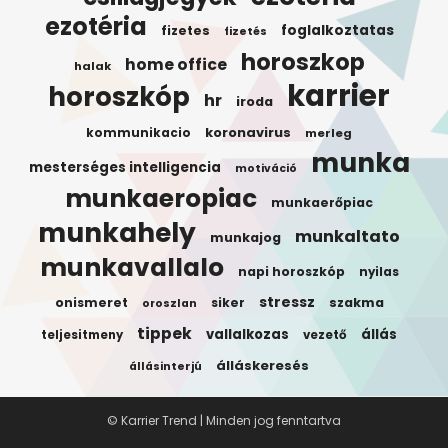
ezotéria
foglalkoztatas
fizetes
fizetés
horoszkop
home office
halak
karrier
horoszkóp
hr
iroda
koronavirus
kommunikacio
merleg
munka
mesterséges intelligencia
motiváció
munkaeropiac
munkaerőpiac
munkahely
munkaltato
munkajog
munkavallalo
napi horoszkóp
nyilas
stressz
onismeret
siker
szakma
oroszlan
tippek
vallalkozas
állás
teljesitmeny
vezető
álláskeresés
állásinterjú
© Karrier Trend | Minden jog fenntartva