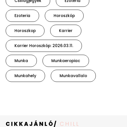
Csillagjegyek
Ezotéria
Ezoteria
Horoszkóp
Horoszkop
Karrier
Karrier Horoszkóp: 2026.03.11.
Munka
Munkaeropiac
Munkahely
Munkavallalo
CIKKAJÁNLÓ/
CHILL