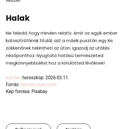
veszel!
Halak
Ne feledd, hogy minden relatív. Amit az egyik ember
katasztrófának titulál, azt a másik pusztán egy kis
zökkenőnek tekintheti az úton. Igazodj az utóbbi
nézőponthoz. Nyugtató hatású természeted
megkönnyebbülést hoz a körülötted lévőknek!
Karrier
horoszkóp: 2026.03.11.
horoscope.com
Forrás:
Kép forrása: Pixabay