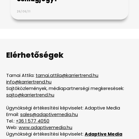
26/06/11
Elérhetőségek
Tarnai Attila:
tarnai.attila@karriertrend.hu
info@karriertrend.hu
Sajtóközlemények, médiapartnerségi megkeresések:
sajto@karriertrend.hu
Ügynökségi értékesítési képviselet: Adaptive Media
Email:
sales@adaptivemedia.hu
Tel.:
+36 1 577 4050
Web:
www.adaptivemedia.hu
Ügynökségi értékesítési képviselet:
Adaptive Media