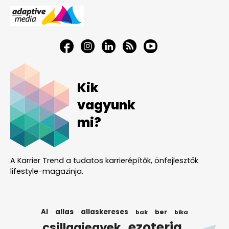
Kik
vagyunk
mi?
A Karrier Trend a tudatos karrierépítők, önfejlesztők
lifestyle-magazinja.
AI
allas
allaskereses
ber
bak
bika
ezoteria
csillagjegyek