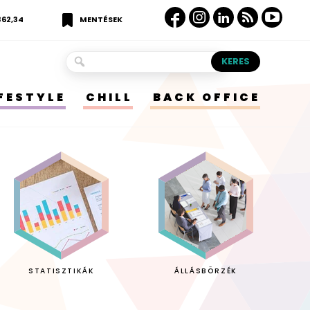
362,34
MENTÉSEK
IFESTYLE
CHILL
BACK OFFICE
STATISZTIKÁK
ÁLLÁSBÖRZÉK