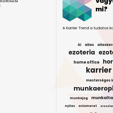
vagy
ertrend.hu
:
mi?
A Karrier Trend a tudatos ka
AI
allas
allasker
ezoteria
ezot
ho
home office
karrier
mesterséges i
munkaerop
munkalta
munkajog
onismeret
nyilas
oroszla