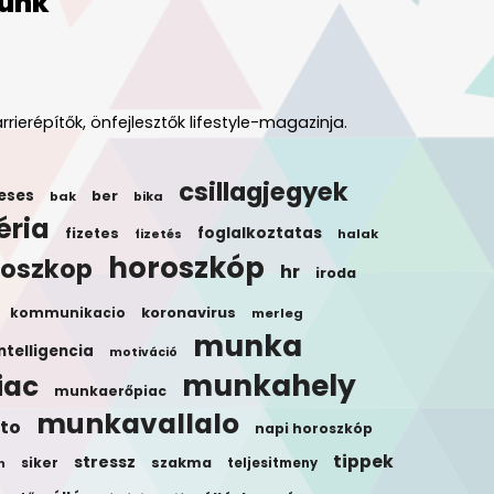
unk
rrierépítők, önfejlesztők lifestyle-magazinja.
csillagjegyek
eses
ber
bak
bika
éria
foglalkoztatas
fizetes
halak
fizetés
horoszkóp
roszkop
hr
iroda
koronavirus
kommunikacio
merleg
munka
ntelligencia
motiváció
munkahely
iac
munkaerőpiac
munkavallalo
to
napi horoszkóp
tippek
stressz
siker
szakma
teljesitmeny
n