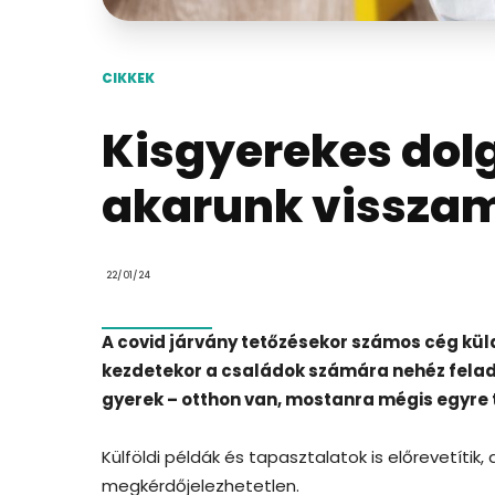
CIKKEK
Kisgyerekes dol
akarunk visszam
22/01/24
A covid járvány tetőzésekor számos cég kül
kezdetekor a családok számára nehéz felada
gyerek – otthon van, mostanra mégis egyre 
Külföldi példák és tapasztalatok is előrevetíti
megkérdőjelezhetetlen.