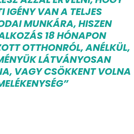
I IGÉNY VAN A TELJES
ODAI MUNKÁRA, HISZEN
ALKOZÁS 18 HÓNAPON
OTT OTTHONRÓL, ANÉLKÜL,
DMÉNYÜK LÁTVÁNYOSAN
A, VAGY CSÖKKENT VOLNA
MELÉKENYSÉG”