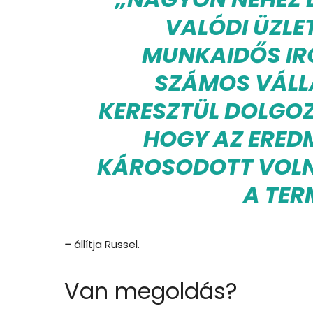
VALÓDI ÜZLET
MUNKAIDŐS IR
SZÁMOS VÁLL
KERESZTÜL DOLGOZ
HOGY AZ ERE
KÁROSODOTT VOLN
A TER
–
állítja Russel.
Van megoldás?