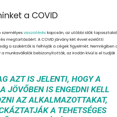
minket a COVID
ó személyes
visszatérés
kapcsán, az utóbbi idők tapasztala
és megtartásáért. A COVID járvány két évvel ezelőtti
edig a szakértők is felhívják a cégek figyelmét. Nemrégiben 
 a munkavállalók bebizonyították, az irodán kívül is el tudják
G AZT IS JELENTI, HOGY A
 JÖVŐBEN IS ENGEDNI KELL
ZNI AZ ALKALMAZOTTAKAT,
KÁZTATJÁK A TEHETSÉGES