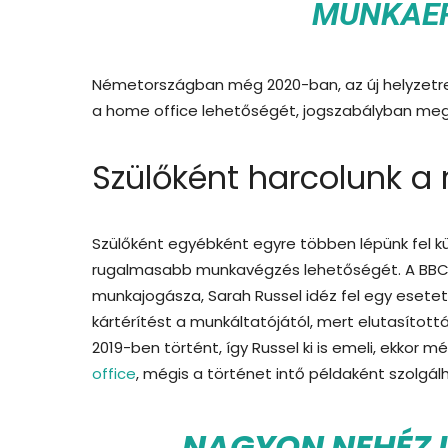
MUNKAER
Németországban még 2020-ban, az új helyzetre
a home office lehetőségét, jogszabályban meg
Szülőként harcolunk 
Szülőként egyébként egyre többen lépünk fel kül
rugalmasabb munkavégzés lehetőségét. A BBC c
munkajogásza, Sarah Russel idéz fel egy esetet:
kártérítést a munkáltatójától, mert elutasítot
2019-ben történt, így Russel ki is emeli, ekkor 
office
, mégis a történet intő példaként szolg
„NAGYON NEHÉZ L