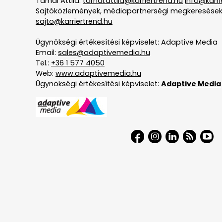
Tarnai Attila:
tarnai.attila@karriertrend.hu
info@karri
Sajtóközlemények, médiapartnerségi megkeresések
sajto@karriertrend.hu
Ügynökségi értékesítési képviselet: Adaptive Media
Email:
sales@adaptivemedia.hu
Tel.:
+36 1 577 4050
Web:
www.adaptivemedia.hu
Ügynökségi értékesítési képviselet:
Adaptive Media