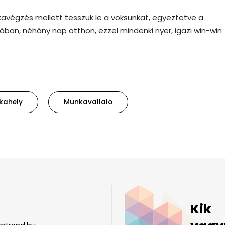
nkavégzés mellett tesszük le a voksunkat, egyeztetve a
ban, néhány nap otthon, ezzel mindenki nyer, igazi win-win
kahely
Munkavallalo
Kik