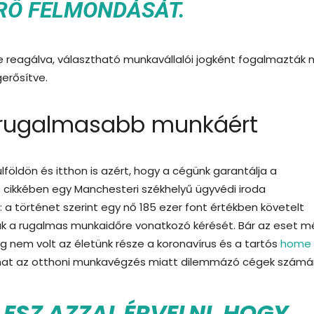
Ő FELMONDÁSÁT.
 reagálva, választható munkavállalói jogként fogalmazták
erősítve.
a rugalmasabb munkáért
földön és itthon is azért, hogy a cégünk garantálja a
ikkében egy Manchesteri székhelyű ügyvédi iroda
 a történet szerint egy nő 185 ezer font értékben követelt
ták a rugalmas munkaidőre vonatkozó kérését. Bár az eset 
még nem volt az életünk része a koronavírus és a tartós
home
álhat az otthoni munkavégzés miatt dilemmázó cégek számá
ESZ AZZAL ÉRVELNI, HOGY