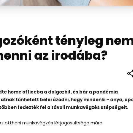
gozóként tényleg ne
enni az irodába?
dte home officeba a dolgozóit, és bár a pandémia
tnak tűnhetett belerázódni, hogy mindenki – anya, apa
többen fedezték fel a távoli munkavégzés szépségeit.
k, az otthoni munkavégzés létjogosultsága mára