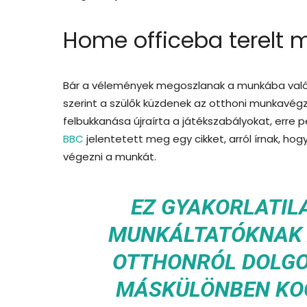
Home officeba terelt 
Bár a vélemények megoszlanak a munkába val
szerint a szülők küzdenek az otthoni munkavégz
felbukkanása újraírta a játékszabályokat, erre p
BBC
jelentetett meg egy cikket, arról írnak, hogy
végezni a munkát.
EZ GYAKORLATILA
MUNKÁLTATÓKNAK A
OTTHONRÓL DOLGO
MÁSKÜLÖNBEN KOC