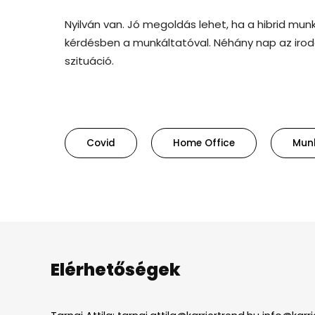
Nyilván van. Jó megoldás lehet, ha a hibrid mu
kérdésben a munkáltatóval. Néhány nap az irodá
szituáció.
Covid
Home Office
Mun
Elérhetőségek