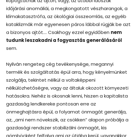
kopogtatnak az ajtón, vagy, az utóbbi időszak
időjárási anomáliái, a megkongatott vészharangok, a
klímakatasztrófa, az ökológiai összeomlás, az egyéb
kataklizmák már egyenesen páros lábbal rúgják be azt
a bizonyos ajtót…. Csakhogy ezzel egyidőben
nem
tudunk leszakadni a fogyasztás generálásáról
sem.
Nyilván rengeteg cég tevékenysége, megannyi
termék és szolgáltatás épül arra, hogy kényelmünket
szolgálja, tekintet nélkül a voltaképpeni
nélkülözhetőségre, vagy az általuk okozott környezeti
hatásokra. Nehéz is okosnak lenni, hiszen a kapitalista
gazdaság lendkereke pontosan erre az
önmeghajtásra épül, a folyamat önmagát generálja,
az, „ami nem növekszik, az csökken” alapon próbálja a
gazdasági rendszer stabilizálni önmagát, kis
gömböcként felfalva ami az útjába kerül, ugyanakkor