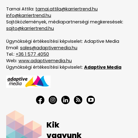
Tarnai Attila:
tarnai.attila@karriertrend.hu
info@karriertrend.hu
Sajtóközlemények, médiapartnerségi megkeresések:
sajto@karriertrend.hu
Ügynökségi értékesítési képviselet: Adaptive Media
Email:
sales@adaptivemedia.hu
Tel.:
+36 1 577 4050
Web:
www.adaptivemedia.hu
Ügynökségi értékesítési képviselet:
Adaptive Media
Kik
vagyunk