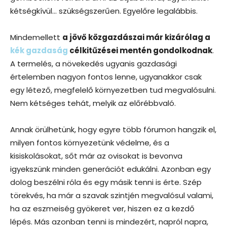
kétségkívül… szükségszerűen. Egyelőre legalábbis.
Mindemellett
a jövő közgazdászai már kizárólag a
kék gazdaság
célkitűzései mentén gondolkodnak
.
A termelés, a növekedés ugyanis gazdasági
értelemben nagyon fontos lenne, ugyanakkor csak
egy létező, megfelelő környezetben tud megvalósulni.
Nem kétséges tehát, melyik az előrébbvaló.
Annak örülhetünk, hogy egyre több fórumon hangzik el,
milyen fontos környezetünk védelme, és a
kisiskolásokat, sőt már az ovisokat is bevonva
igyekszünk minden generációt edukálni. Azonban egy
dolog beszélni róla és egy másik tenni is érte. Szép
törekvés, ha már a szavak szintjén megvalósul valami,
ha az eszmeiség gyökeret ver, hiszen ez a kezdő
lépés. Más azonban tenni is mindezért, napról napra,