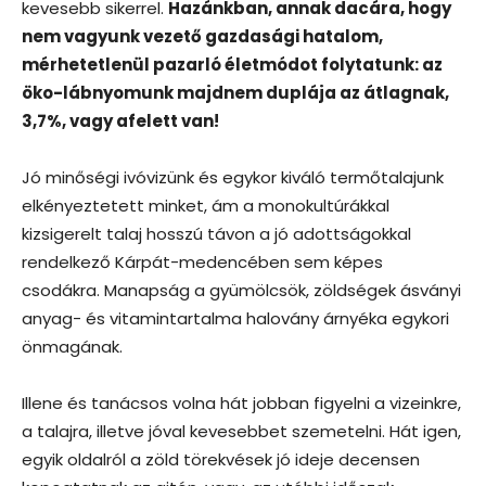
kevesebb sikerrel.
Hazánkban, annak dacára, hogy
nem vagyunk vezető gazdasági hatalom,
mérhetetlenül pazarló életmódot folytatunk: az
öko-lábnyomunk majdnem duplája az átlagnak,
3,7%, vagy afelett van!
Jó minőségi ivóvizünk és egykor kiváló termőtalajunk
elkényeztetett minket, ám a monokultúrákkal
kizsigerelt talaj hosszú távon a jó adottságokkal
rendelkező Kárpát-medencében sem képes
csodákra. Manapság a gyümölcsök, zöldségek ásványi
anyag- és vitamintartalma halovány árnyéka egykori
önmagának.
Illene és tanácsos volna hát jobban figyelni a vizeinkre,
a talajra, illetve jóval kevesebbet szemetelni. Hát igen,
egyik oldalról a zöld törekvések jó ideje decensen