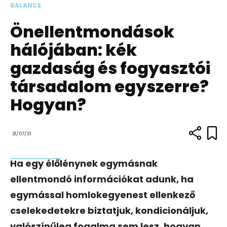
BALANCE
Önellentmondások
hálójában: kék
gazdaság és fogyasztói
társadalom egyszerre?
Hogyan?
21/07/31
Ha egy élőlénynek egymásnak
ellentmondó információkat adunk, ha
egymással homlokegyenest ellenkező
cselekedetekre biztatjuk, kondicionáljuk,
valószínűleg fogalma sem lesz, hogyan