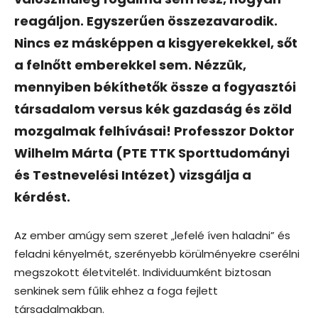
reagáljon. Egyszerűen összezavarodik.
Nincs ez másképpen a kisgyerekekkel, sőt
a felnőtt emberekkel sem. Nézzük,
mennyiben békíthetők össze a fogyasztói
társadalom versus kék gazdaság és zöld
mozgalmak felhívásai! Professzor Doktor
Wilhelm Márta (PTE TTK Sporttudományi
és Testnevelési Intézet) vizsgálja a
kérdést.
Az ember amúgy sem szeret „lefelé íven haladni” és
feladni kényelmét, szerényebb körülményekre cserélni
megszokott életvitelét. Individuumként biztosan
senkinek sem fűlik ehhez a foga fejlett
társadalmakban.