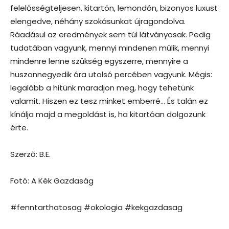
felelősségteljesen, kitartón, lemondón, bizonyos luxust
elengedve, néhány szokásunkat újragondolva.
Ráadásul az eredmények sem túl látványosak. Pedig
tudatában vagyunk, mennyi mindenen múlik, mennyi
mindenre lenne szükség egyszerre, mennyire a
huszonnegyedik óra utolsó percében vagyunk. Mégis:
legalább a hitünk maradjon meg, hogy tehetünk
valamit. Hiszen ez tesz minket emberré… És talán ez
kínálja majd a megoldást is, ha kitartóan dolgozunk
érte.
Szerző: B.E.
Fotó: A Kék Gazdaság
#fenntarthatosag #okologia #kekgazdasag