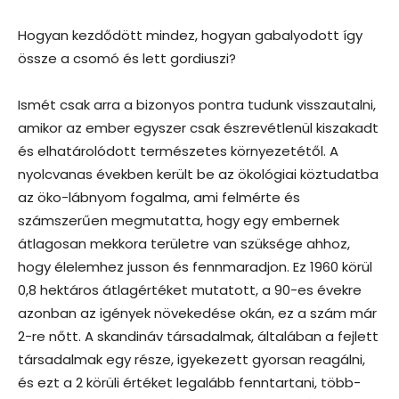
Hogyan kezdődött mindez, hogyan gabalyodott így
össze a csomó és lett gordiuszi?
Ismét csak arra a bizonyos pontra tudunk visszautalni,
amikor az ember egyszer csak észrevétlenül kiszakadt
és elhatárolódott természetes környezetétől. A
nyolcvanas években került be az ökológiai köztudatba
az öko-lábnyom fogalma, ami felmérte és
számszerűen megmutatta, hogy egy embernek
átlagosan mekkora területre van szüksége ahhoz,
hogy élelemhez jusson és fennmaradjon. Ez 1960 körül
0,8 hektáros átlagértéket mutatott, a 90-es évekre
azonban az igények növekedése okán, ez a szám már
2-re nőtt. A skandináv társadalmak, általában a fejlett
társadalmak egy része, igyekezett gyorsan reagálni,
és ezt a 2 körüli értéket legalább fenntartani, több-