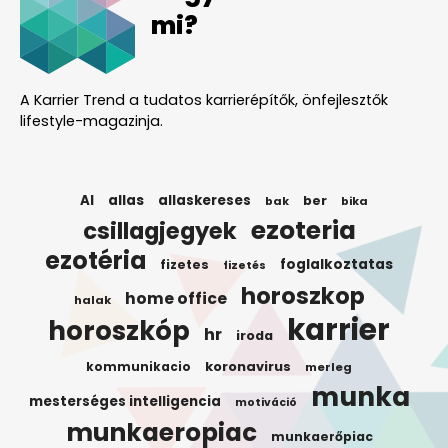
mi?
A Karrier Trend a tudatos karrierépítők, önfejlesztők
lifestyle-magazinja.
AI
allas
allaskereses
ber
bak
bika
ezoteria
csillagjegyek
ezotéria
foglalkoztatas
fizetes
fizetés
horoszkop
home office
halak
karrier
horoszkóp
hr
iroda
koronavirus
kommunikacio
merleg
munka
mesterséges intelligencia
motiváció
munkaeropiac
munkaerőpiac