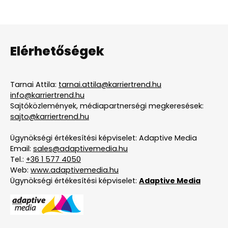
Elérhetőségek
Tarnai Attila:
tarnai.attila@karriertrend.hu
info@karriertrend.hu
Sajtóközlemények, médiapartnerségi megkeresések:
sajto@karriertrend.hu
Ügynökségi értékesítési képviselet: Adaptive Media
Email:
sales@adaptivemedia.hu
Tel.:
+36 1 577 4050
Web:
www.adaptivemedia.hu
Ügynökségi értékesítési képviselet:
Adaptive Media