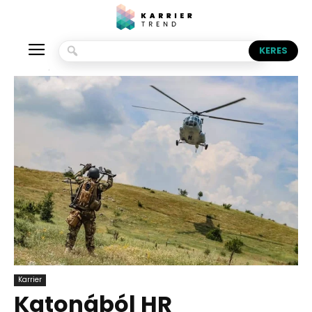
Kezdőlap
Karrier
Karrier
Katonából HR