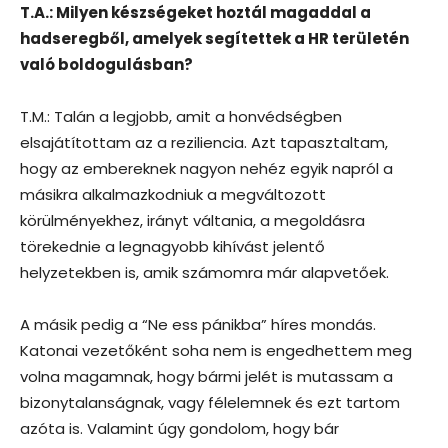
T.A.: Milyen készségeket hoztál magaddal a
hadseregből, amelyek segítettek a HR területén
való boldogulásban?
T.M.: Talán a legjobb, amit a honvédségben
elsajátítottam az a reziliencia. Azt tapasztaltam,
hogy az embereknek nagyon nehéz egyik napról a
másikra alkalmazkodniuk a megváltozott
körülményekhez, irányt váltania, a megoldásra
törekednie a legnagyobb kihívást jelentő
helyzetekben is, amik számomra már alapvetőek.
A másik pedig a “Ne ess pánikba” híres mondás.
Katonai vezetőként soha nem is engedhettem meg
volna magamnak, hogy bármi jelét is mutassam a
bizonytalanságnak, vagy félelemnek és ezt tartom
azóta is. Valamint úgy gondolom, hogy bár