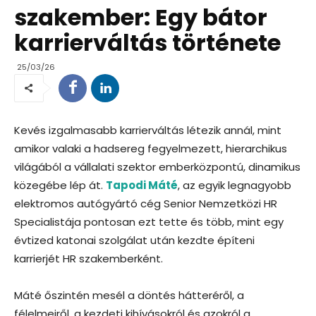
szakember: Egy bátor
karrierváltás története
25/03/26
Kevés izgalmasabb karrierváltás létezik annál, mint
amikor valaki a hadsereg fegyelmezett, hierarchikus
világából a vállalati szektor emberközpontú, dinamikus
közegébe lép át.
Tapodi Máté
, az egyik legnagyobb
elektromos autógyártó cég Senior Nemzetközi HR
Specialistája pontosan ezt tette és több, mint egy
évtized katonai szolgálat után kezdte építeni
karrierjét HR szakemberként.
Máté őszintén mesél a döntés hátteréről, a
félelmeiről, a kezdeti kihívásokról és azokról a