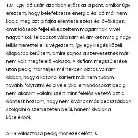
T.M.: Egy idő után azonban eljött az a pont, amikor úgy
éreztem, hogy belefektette energia és idő már nem
kapja meg azt a fajta ellentételezést és jövőképet,
amit idősebb fejjel elképzeltem magamnak. Mivel
nagyon sok feladatot vállaltam el, amiket mindig nagy
lelkiismerettel el is végeztem, így egy kiégés közeli
állapotba kerültem, amire sajnos a szervezetnek már
nem volt megfelelő válasza. A kisfiam megszületése
után pedig már teljes mértékben biztos voltam
abban, hogy a katonai karriert már nem tudom
tovább folytatni, és a vele járó lemondásokat pedig
nem akarom vállalni. Ezért mint felelős vezető azt a
döntést hoztam, hogy nem kívánok más beosztásban
szolgálni a szervezeten belül, hanem kiválok a
kötelékből.
A HR választása pedig már ezek előtt is