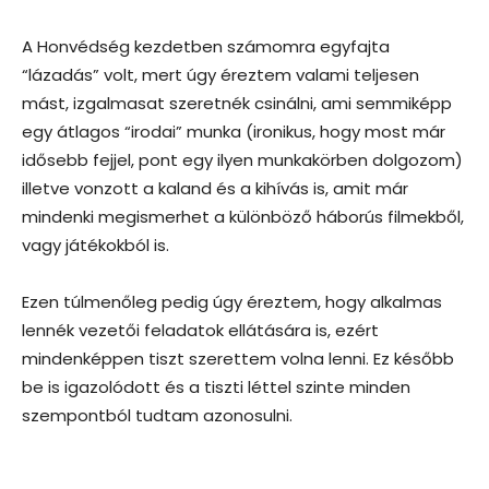
A Honvédség kezdetben számomra egyfajta
“lázadás” volt, mert úgy éreztem valami teljesen
mást, izgalmasat szeretnék csinálni, ami semmiképp
egy átlagos “irodai” munka (ironikus, hogy most már
idősebb fejjel, pont egy ilyen munkakörben dolgozom)
illetve vonzott a kaland és a kihívás is, amit már
mindenki megismerhet a különböző háborús filmekből,
vagy játékokból is.
Ezen túlmenőleg pedig úgy éreztem, hogy alkalmas
lennék vezetői feladatok ellátására is, ezért
mindenképpen tiszt szerettem volna lenni. Ez később
be is igazolódott és a tiszti léttel szinte minden
szempontból tudtam azonosulni.