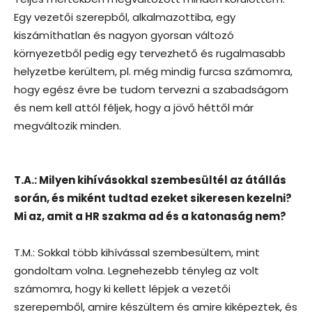
Egy vezetői szerepből, alkalmazottiba, egy
kiszámíthatlan és nagyon gyorsan változó
környezetből pedig egy tervezhető és rugalmasabb
helyzetbe kerültem, pl. még mindig furcsa számomra,
hogy egész évre be tudom tervezni a szabadságom
és nem kell attól féljek, hogy a jövő héttől már
megváltozik minden.
T.A.: Milyen kihívásokkal szembesültél az átállás
során, és miként tudtad ezeket sikeresen kezelni?
Mi az, amit a HR szakma ad és a katonaság nem?
T.M.: Sokkal több kihívással szembesültem, mint
gondoltam volna. Legnehezebb tényleg az volt
számomra, hogy ki kellett lépjek a vezetői
szerepemből, amire készültem és amire kiképeztek, és