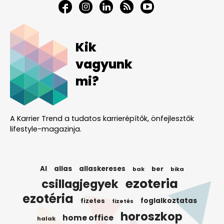
Kik
vagyunk
mi?
A Karrier Trend a tudatos karrierépítők, önfejlesztők
lifestyle-magazinja.
AI
allas
allaskereses
ber
bak
bika
ezoteria
csillagjegyek
ezotéria
foglalkoztatas
fizetes
fizetés
horoszkop
home office
halak