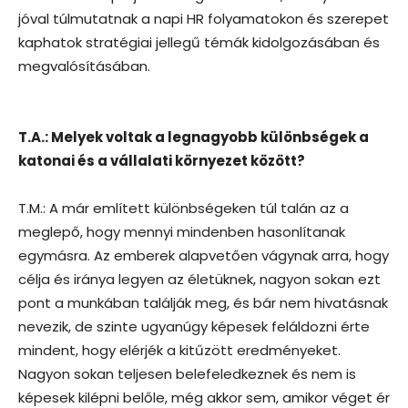
jóval túlmutatnak a napi HR folyamatokon és szerepet
kaphatok stratégiai jellegű témák kidolgozásában és
megvalósításában.
T.A.: Melyek voltak a legnagyobb különbségek a
katonai és a vállalati környezet között?
T.M.: A már említett különbségeken túl talán az a
meglepő, hogy mennyi mindenben hasonlítanak
egymásra. Az emberek alapvetően vágynak arra, hogy
célja és iránya legyen az életüknek, nagyon sokan ezt
pont a munkában találják meg, és bár nem hivatásnak
nevezik, de szinte ugyanúgy képesek feláldozni érte
mindent, hogy elérjék a kitűzött eredményeket.
Nagyon sokan teljesen belefeledkeznek és nem is
képesek kilépni belőle, még akkor sem, amikor véget ér