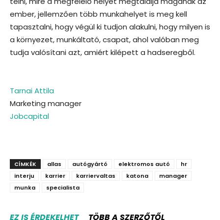
telni, mire a megfelelő helyet megtalálja magának az
ember, jellemzően több munkahelyet is meg kell
tapasztalni, hogy végül ki tudjon alakulni, hogy milyen is
a környezet, munkáltató, csapat, ahol valóban meg
tudja valósítani azt, amiért kilépett a hadseregből.
Tarnai Attila
Marketing manager
Jobcapital
CÍMKÉK
allas
autógyártó
elektromos autó
hr
interju
karrier
karriervaltas
katona
manager
munka
specialista
EZ IS ÉRDEKELHET
TÖBB A SZERZŐTŐL