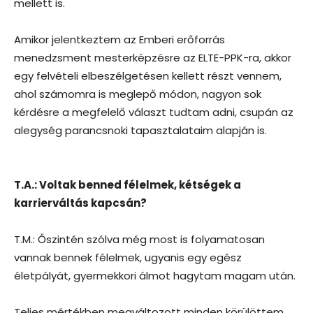
mellett is.
Amikor jelentkeztem az Emberi erőforrás
menedzsment mesterképzésre az ELTE-PPK-ra, akkor
egy felvételi elbeszélgetésen kellett részt vennem,
ahol számomra is meglepő módon, nagyon sok
kérdésre a megfelelő választ tudtam adni, csupán az
alegység parancsnoki tapasztalataim alapján is.
T.A.: Voltak benned félelmek, kétségek a
karrierváltás kapcsán?
T.M.: Őszintén szólva még most is folyamatosan
vannak bennek félelmek, ugyanis egy egész
életpályát, gyermekkori álmot hagytam magam után.
Teljes mértékben megváltozott minden körülöttem.