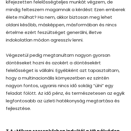
kifejezetten felelősségteljes munkát végzem, de
mindig felteszem magamnak a kérdést: Ezen emberek
élete múlhat? Ha nem, akkor biztosan meg lehet
oldani később, másképpen, másformában és nincs
értelme ezért feszültséget generálni, illetve
indokolatlan módon agresszív lenni.
Végezetül pedig megtanultam nagyon gyorsan
döntéseket hozni és azokért a döntésekért
felelősséget is vállalni. Egyébként azt tapasztaltam,
hogy a multinacionális környezetben ez szintén
nagyon fontos, ugyanis nincs idő sokáig “ülni” egy
feladat fölött. Az idő pénz, és természetesen az egyik
legfontosabb az üzleti hatékonyság megtartása és
fejlesztése.