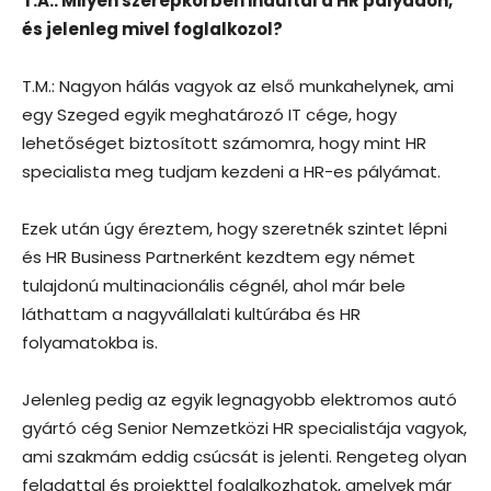
T.A.: Milyen szerepkörben indultál a HR pályádon,
és jelenleg mivel foglalkozol?
T.M.: Nagyon hálás vagyok az első munkahelynek, ami
egy Szeged egyik meghatározó IT cége, hogy
lehetőséget biztosított számomra, hogy mint HR
specialista meg tudjam kezdeni a HR-es pályámat.
Ezek után úgy éreztem, hogy szeretnék szintet lépni
és HR Business Partnerként kezdtem egy német
tulajdonú multinacionális cégnél, ahol már bele
láthattam a nagyvállalati kultúrába és HR
folyamatokba is.
Jelenleg pedig az egyik legnagyobb elektromos autó
gyártó cég Senior Nemzetközi HR specialistája vagyok,
ami szakmám eddig csúcsát is jelenti. Rengeteg olyan
feladattal és projekttel foglalkozhatok, amelyek már