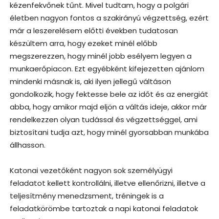
kézenfekvőnek tűnt. Mivel tudtam, hogy a polgári
életben nagyon fontos a szakirányú végzettség, ezért
már a leszerelésem előtti években tudatosan
készültem arra, hogy ezeket minél előbb
megszerezzen, hogy minél jobb esélyem legyen a
munkaerőpiacon. Ezt egyébként kifejezetten ajánlom
mindenki másnak is, aki ilyen jellegű váltáson
gondolkozik, hogy fektesse bele az időt és az energiát
abba, hogy amikor majd eljön a váltás ideje, akkor már
rendelkezzen olyan tudással és végzettséggel, ami
biztosítani tudja azt, hogy minél gyorsabban munkába
állhasson.
Katonai vezetőként nagyon sok személyügyi
feladatot kellett kontrollálni, illetve ellenőrizni, illetve a
teljesítmény menedzsment, tréningek is a
feladatkörömbe tartoztak a napi katonai feladatok