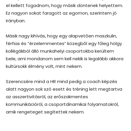
el kellett fogadnom, hogy másik döntenek helyettem.
Ez nagyon sokat faragott az egomon, szerintem jó
irányban.
Másik nagy kihívás, hogy egy alapvetően maszkulin,
férfias és “érzelemmentes” közegből egy főleg hölgy
kollégákból álló munkahelyi csoportokba kerültem
bele, ami mondanom sem kell nekik is legalább akkora
kultúrsokk élmény volt, mint nekem.
Szerencsére mind a HR mind pedig a coach képzés
alatt nagyon sok szó esett és tréning lett megtartva
az asszertivitásról, az erőszakmentes
kommunikációról, a csoportdinamikai folyamatokról,
amik rengeteget segítettek nekem.