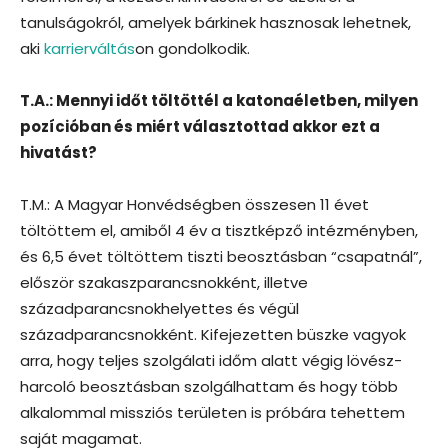
tanulságokról, amelyek bárkinek hasznosak lehetnek,
aki
karrierváltás
on gondolkodik.
T.A.: Mennyi időt töltöttél a katonaéletben, milyen
pozícióban és miért választottad akkor ezt a
hivatást?
T.M.: A Magyar Honvédségben összesen 11 évet
töltöttem el, amiből 4 év a tisztképző intézményben,
és 6,5 évet töltöttem tiszti beosztásban “csapatnál”,
először szakaszparancsnokként, illetve
századparancsnokhelyettes és végül
századparancsnokként. Kifejezetten büszke vagyok
arra, hogy teljes szolgálati időm alatt végig lövész-
harcoló beosztásban szolgálhattam és hogy több
alkalommal missziós területen is próbára tehettem
saját magamat.