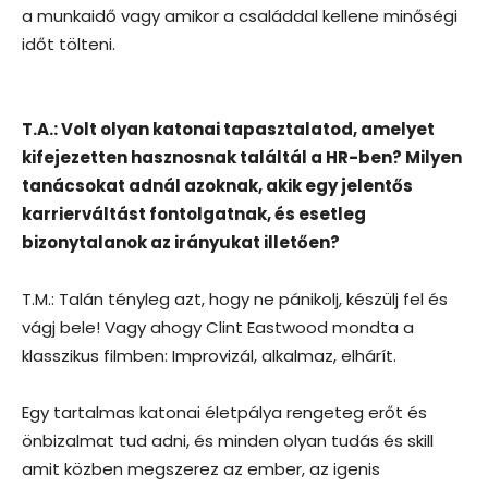
a munkaidő vagy amikor a családdal kellene minőségi
időt tölteni.
T.A.: Volt olyan katonai tapasztalatod, amelyet
kifejezetten hasznosnak találtál a HR-ben? Milyen
tanácsokat adnál azoknak, akik egy jelentős
karrierváltást fontolgatnak, és esetleg
bizonytalanok az irányukat illetően?
T.M.: Talán tényleg azt, hogy ne pánikolj, készülj fel és
vágj bele! Vagy ahogy Clint Eastwood mondta a
klasszikus filmben: Improvizál, alkalmaz, elhárít.
Egy tartalmas katonai életpálya rengeteg erőt és
önbizalmat tud adni, és minden olyan tudás és skill
amit közben megszerez az ember, az igenis