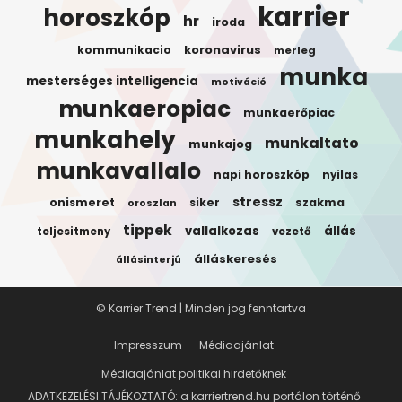
karrier
horoszkóp
hr
iroda
koronavirus
kommunikacio
merleg
munka
mesterséges intelligencia
motiváció
munkaeropiac
munkaerőpiac
munkahely
munkaltato
munkajog
munkavallalo
napi horoszkóp
nyilas
stressz
onismeret
siker
szakma
oroszlan
tippek
vallalkozas
állás
teljesitmeny
vezető
álláskeresés
állásinterjú
© Karrier Trend | Minden jog fenntartva
Impresszum
Médiaajánlat
Médiaajánlat politikai hirdetőknek
ADATKEZELÉSI TÁJÉKOZTATÓ: a karriertrend.hu portálon történő