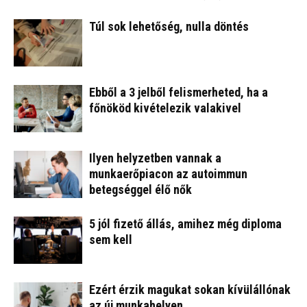
Túl sok lehetőség, nulla döntés
Ebből a 3 jelből felismerheted, ha a
főnököd kivételezik valakivel
Ilyen helyzetben vannak a
munkaerőpiacon az autoimmun
betegséggel élő nők
5 jól fizető állás, amihez még diploma
sem kell
Ezért érzik magukat sokan kívülállónak
az új munkahelyen