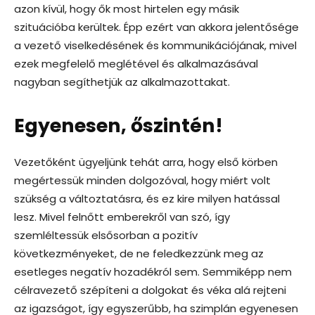
azon kívül, hogy ők most hirtelen egy másik
szituációba kerültek. Épp ezért van akkora jelentősége
a vezető viselkedésének és kommunikációjának, mivel
ezek megfelelő meglétével és alkalmazásával
nagyban segíthetjük az alkalmazottakat.
Egyenesen, őszintén!
Vezetőként ügyeljünk tehát arra, hogy első körben
megértessük minden dolgozóval, hogy miért volt
szükség a változtatásra, és ez kire milyen hatással
lesz. Mivel felnőtt emberekről van szó, így
szemléltessük elsősorban a pozitív
következményeket, de ne feledkezzünk meg az
esetleges negatív hozadékról sem. Semmiképp nem
célravezető szépíteni a dolgokat és véka alá rejteni
az igazságot, így egyszerűbb, ha szimplán egyenesen