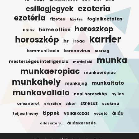
ezoteria
csillagjegyek
ezotéria
foglalkoztatas
fizetes
fizetés
horoszkop
home office
halak
karrier
horoszkóp
hr
iroda
koronavirus
kommunikacio
merleg
munka
mesterséges intelligencia
motiváció
munkaeropiac
munkaerőpiac
munkahely
munkaltato
munkajog
munkavallalo
napi horoszkóp
nyilas
stressz
onismeret
siker
szakma
oroszlan
tippek
vallalkozas
állás
teljesitmeny
vezető
álláskeresés
állásinterjú