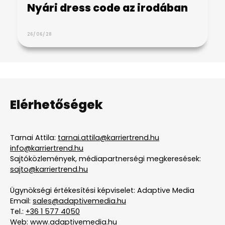
Nyári dress code az irodában
26/06/28
Elérhetőségek
Tarnai Attila:
tarnai.attila@karriertrend.hu
info@karriertrend.hu
Sajtóközlemények, médiapartnerségi megkeresések:
sajto@karriertrend.hu
Ügynökségi értékesítési képviselet: Adaptive Media
Email:
sales@adaptivemedia.hu
Tel.:
+36 1 577 4050
Web:
www.adaptivemedia.hu