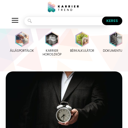
ÁLLÁSPORTÁLOK
KARRIER
BÉRKALKULÁTOR
DOKUMENTUMO
HOROSZKÓP