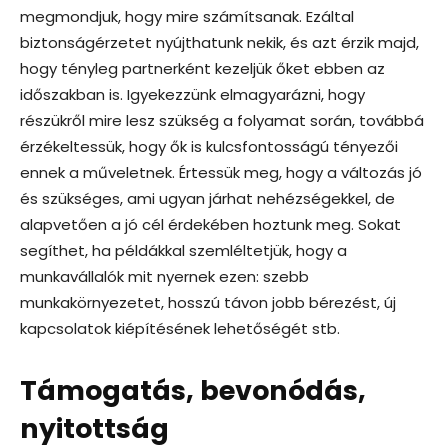
megmondjuk, hogy mire számítsanak. Ezáltal
biztonságérzetet nyújthatunk nekik, és azt érzik majd,
hogy tényleg partnerként kezeljük őket ebben az
időszakban is. Igyekezzünk elmagyarázni, hogy
részükről mire lesz szükség a folyamat során, továbbá
érzékeltessük, hogy ők is kulcsfontosságú tényezői
ennek a műveletnek. Értessük meg, hogy a változás jó
és szükséges, ami ugyan járhat nehézségekkel, de
alapvetően a jó cél érdekében hoztunk meg. Sokat
segíthet, ha példákkal szemléltetjük, hogy a
munkavállalók mit nyernek ezen: szebb
munkakörnyezetet, hosszú távon jobb bérezést, új
kapcsolatok kiépítésének lehetőségét stb.
Támogatás, bevonódás,
nyitottság