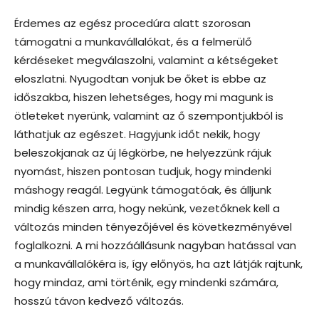
Érdemes az egész procedúra alatt szorosan
támogatni a munkavállalókat, és a felmerülő
kérdéseket megválaszolni, valamint a kétségeket
eloszlatni. Nyugodtan vonjuk be őket is ebbe az
időszakba, hiszen lehetséges, hogy mi magunk is
ötleteket nyerünk, valamint az ő szempontjukból is
láthatjuk az egészet. Hagyjunk időt nekik, hogy
beleszokjanak az új légkörbe, ne helyezzünk rájuk
nyomást, hiszen pontosan tudjuk, hogy mindenki
máshogy reagál. Legyünk támogatóak, és álljunk
mindig készen arra, hogy nekünk, vezetőknek kell a
változás minden tényezőjével és következményével
foglalkozni. A mi hozzáállásunk nagyban hatással van
a munkavállalókéra is, így előnyös, ha azt látják rajtunk,
hogy mindaz, ami történik, egy mindenki számára,
hosszú távon kedvező változás.