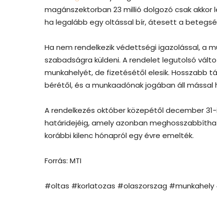
magánszektorban 23 millió dolgozó csak akkor l
ha legalább egy oltással bír, átesett a betegs
Ha nem rendelkezik védettségi igazolással, a mu
szabadságra küldeni. A rendelet legutolsó válto
munkahelyét, de fizetésétől elesik. Hosszabb 
bérétől, és a munkaadónak jogában áll mással 
A rendelkezés október közepétől december 31-i
határidejéig, amely azonban meghosszabbíthat
korábbi kilenc hónapról egy évre emelték.
Forrás: MTI
#oltas #korlatozas #olaszorszag #munkahely 