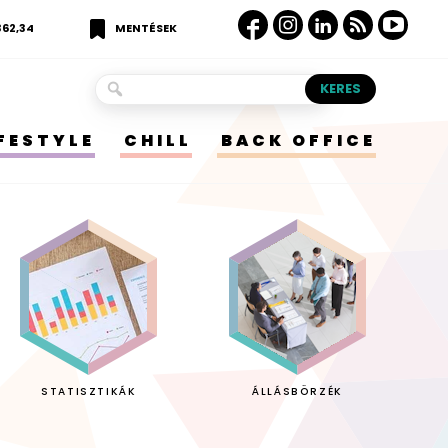
362,34
MENTÉSEK
IFESTYLE
CHILL
BACK OFFICE
STATISZTIKÁK
ÁLLÁSBÖRZÉK