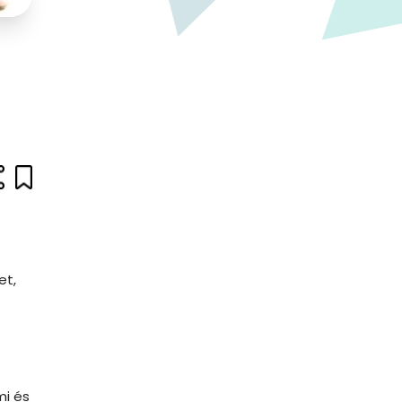
et,
mi és