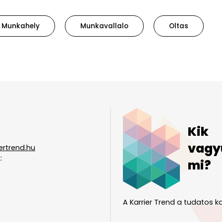
Munkahely
Munkavallalo
Oltas
Kik
vagy
ertrend.hu
:
mi?
A Karrier Trend a tudatos ka