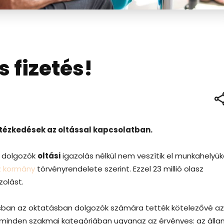
s fizetés!
ntézkedések az oltással kapcsolatban.
n dolgozók
oltási
igazolás nélkül nem veszítik el munkahelyük
z kormány
törvényrendelete szerint. Ezzel 23 millió olasz
zolást.
ban az oktatásban dolgozók számára tették kötelezővé az
l minden szakmai kategóriában ugyanaz az érvényes: az álla