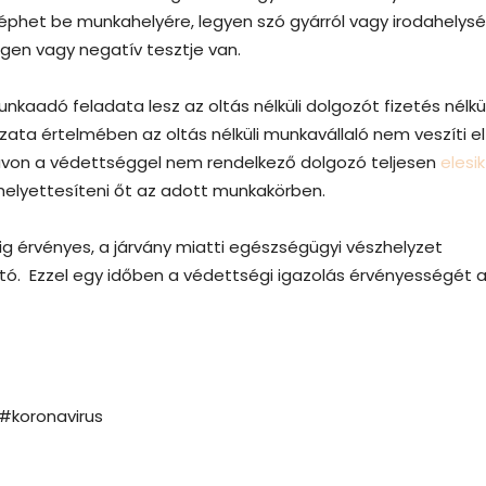
éphet be munkahelyére, legyen szó gyárról vagy irodahelysé
égen vagy negatív tesztje van.
nkaadó feladata lesz az oltás nélküli dolgozót fizetés nélkül
zata értelmében az oltás nélküli munkavállaló nem veszíti el
távon a védettséggel nem rendelkező dolgozó teljesen
elesik
helyettesíteni őt az adott munkakörben.
g érvényes, a járvány miatti egészségügyi vészhelyzet
ó. Ezzel egy időben a védettségi igazolás érvényességét 
#koronavirus