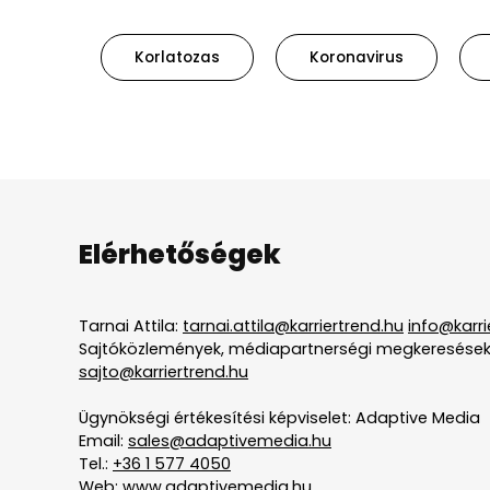
Korlatozas
Koronavirus
Elérhetőségek
Tarnai Attila:
tarnai.attila@karriertrend.hu
info@karri
Sajtóközlemények, médiapartnerségi megkeresések
sajto@karriertrend.hu
Ügynökségi értékesítési képviselet: Adaptive Media
Email:
sales@adaptivemedia.hu
Tel.:
+36 1 577 4050
Web:
www.adaptivemedia.hu