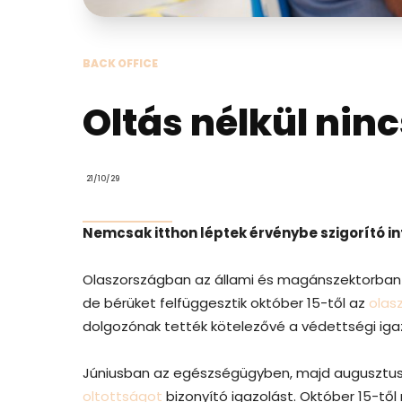
BACK OFFICE
Oltás nélkül ninc
21/10/29
Nemcsak itthon léptek érvénybe szigorító i
Olaszországban az állami és magánszektorba
de bérüket felfüggesztik október 15-től az
olas
dolgozónak tették kötelezővé a védettségi iga
Júniusban az egészségügyben, majd augusztus
oltottságot
bizonyító igazolást. Október 15-tő