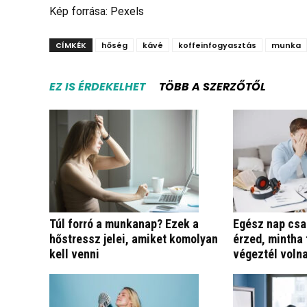
Kép forrása: Pexels
CÍMKÉK
hőség
kávé
koffeinfogyasztás
munka
EZ IS ÉRDEKELHET
TÖBB A SZERZŐTŐL
Túl forró a munkanap? Ezek a
Egész nap csak
hőstressz jelei, amiket komolyan
érzed, mintha 
kell venni
végeztél voln