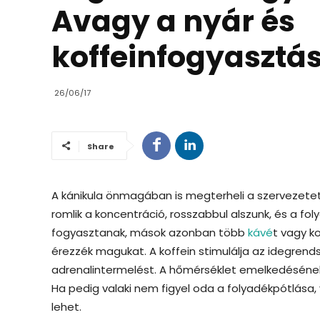
Avagy a nyár és
koffeinfogyasztá
26/06/17
Share
A kánikula önmagában is megterheli a szervezete
romlik a koncentráció, rosszabbul alszunk, és a fol
fogyasztanak, mások azonban több
kávé
t vagy k
érezzék magukat. A koffein stimulálja az idegrend
adrenalintermelést. A hőmérséklet emelkedéséne
Ha pedig valaki nem figyel oda a folyadékpótlása, 
lehet.