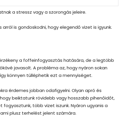
tnak a stressz vagy a szorongás jeleire.
 arról is gondoskodni, hogy elegendő vizet is igyunk.
rzékeny a foffeinfogyasztás hatására, de a legtöbb
zókávé javasolt. A probléma az, hogy nyáron sokan
 így könnyen túlléphetik ezt a mennyiséget.
yokra érdemes jobban odafigyelni. Olyan apró és
thogy beiktatunk rövidebb vagy hosszabb pihenőidőt,
 fogyasztunk, több vizet iszunk. Nyáron ugyanis a
ami plusz terhelést jelent számára.