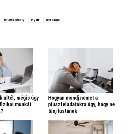
munkahely
nyár
stressz
 ültél, mégis úgy
Hogyan mondj nemet a
fizikai munkát
pluszfeladatokra úgy, hogy ne
a?
tűnj lustának