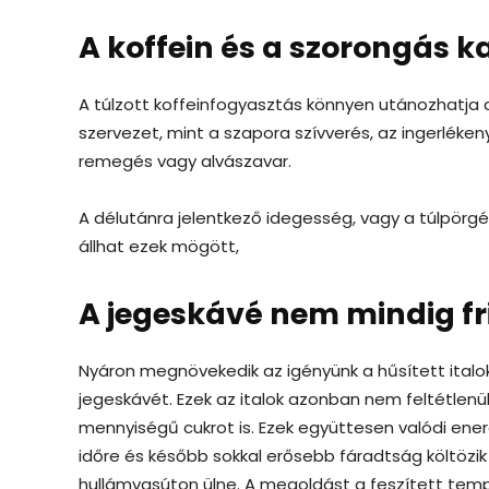
A koffein és a szorongás 
A túlzott koffeinfogyasztás könnyen utánozhatja 
szervezet, mint a szapora szívverés, az ingerléke
remegés vagy alvászavar.
A délutánra jelentkező idegesség, vagy a túlpörgés
állhat ezek mögött,
A jegeskávé nem mindig fri
Nyáron megnövekedik az igényünk a hűsített italo
jegeskávét. Ezek az italok azonban nem feltétlenü
mennyiségű cukrot is. Ezek együttesen valódi energi
időre és később sokkal erősebb fáradtság költözik
hullámvasúton ülne. A megoldást a feszített tem