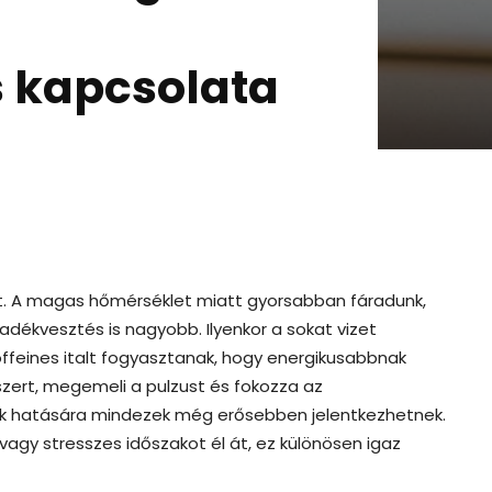
s kapcsolata
t. A magas hőmérséklet miatt gyorsabban fáradunk,
yadékvesztés is nagyobb. Ilyenkor a sokat vizet
offeines italt fogyasztanak, hogy energikusabbnak
szert, megemeli a pulzust és fokozza az
k hatására mindezek még erősebben jelentkezhetnek.
vagy stresszes időszakot él át, ez különösen igaz