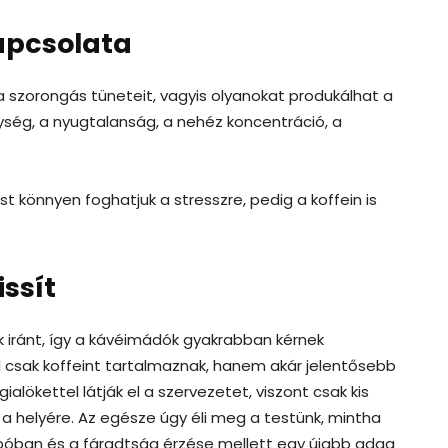
kapcsolata
a szorongás tüneteit, vagyis olyanokat produkálhat a
nység, a nyugtalanság, a nehéz koncentráció, a
t könnyen foghatjuk a stresszre, pedig a koffein is
ssít
k iránt, így a kávéimádók gyakrabban kérnek
l csak koffeint tartalmaznak, hanem akár jelentősebb
alökettel látják el a szervezetet, viszont csak kis
 a helyére. Az egésze úgy éli meg a testünk, mintha
póban és a fáradtság érzése mellett egy újabb adag