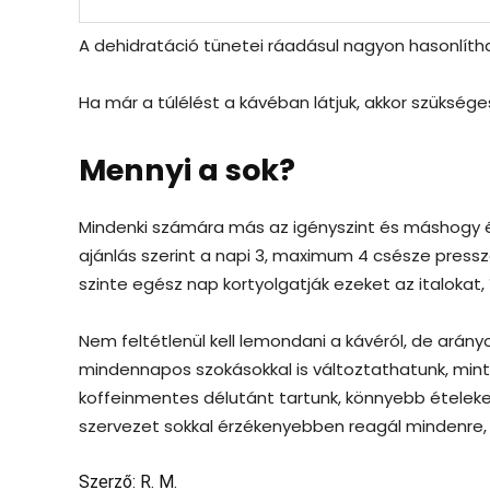
A dehidratáció tünetei ráadásul nagyon hasonlítha
Ha már a túlélést a kávéban látjuk, akkor szükséges
Mennyi a sok?
Mindenki számára más az igényszint és máshogy é
ajánlás szerint a napi 3, maximum 4 csésze press
szinte egész nap kortyolgatják ezeket az italokat,
Nem feltétlenül kell lemondani a kávéról, de arán
mindennapos szokásokkal is változtathatunk, min
koffeinmentes délutánt tartunk, könnyebb ételeket
szervezet sokkal érzékenyebben reagál mindenre, 
Szerző: R. M.