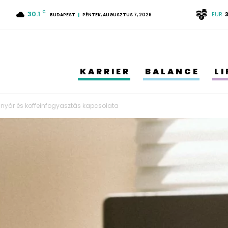
30.1
C
EUR
BUDAPEST
PÉNTEK, AUGUSZTUS 7, 2026
KARRIER
BALANCE
L
yár és koffeinfogyasztás kapcsolata