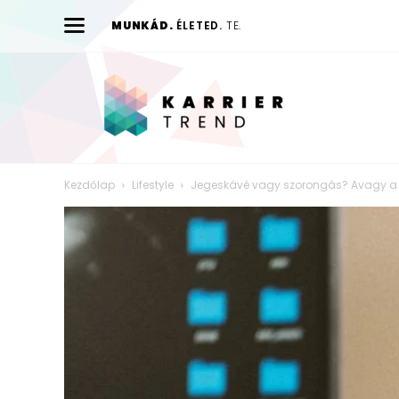
MUNKÁD.
ÉLETED.
TE.
Karrier
Trend
Kezdőlap
Lifestyle
Jegeskávé vagy szorongás? Avagy a n