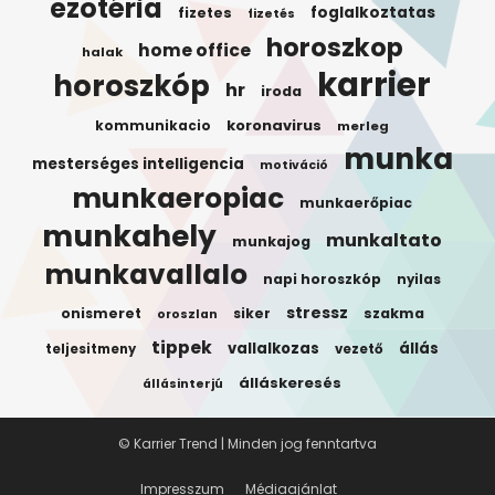
ezotéria
foglalkoztatas
fizetes
fizetés
horoszkop
home office
halak
karrier
horoszkóp
hr
iroda
koronavirus
kommunikacio
merleg
munka
mesterséges intelligencia
motiváció
munkaeropiac
munkaerőpiac
munkahely
munkaltato
munkajog
munkavallalo
napi horoszkóp
nyilas
stressz
onismeret
siker
szakma
oroszlan
tippek
vallalkozas
állás
teljesitmeny
vezető
álláskeresés
állásinterjú
© Karrier Trend | Minden jog fenntartva
Impresszum
Médiaajánlat