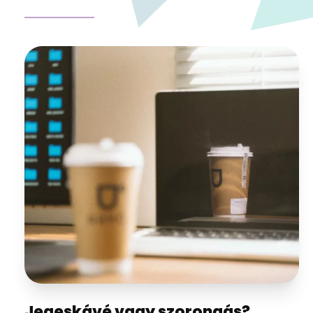
Jegeskávé vagy szorongás?