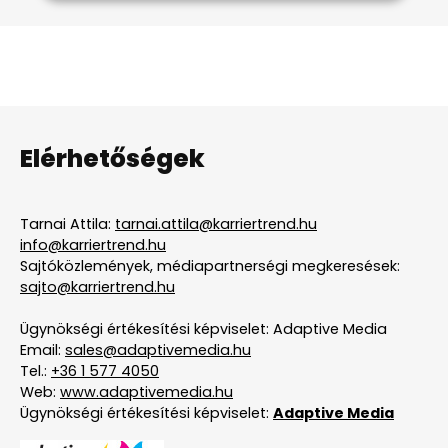
Elérhetőségek
Tarnai Attila:
tarnai.attila@karriertrend.hu
info@karriertrend.hu
Sajtóközlemények, médiapartnerségi megkeresések:
sajto@karriertrend.hu
Ügynökségi értékesítési képviselet: Adaptive Media
Email:
sales@adaptivemedia.hu
Tel.:
+36 1 577 4050
Web:
www.adaptivemedia.hu
Ügynökségi értékesítési képviselet:
Adaptive Media