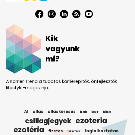
Kik
vagyunk
mi?
A Karrier Trend a tudatos karrierépítők, önfejlesztők
lifestyle-magazinja.
AI
allas
allaskereses
ber
bak
bika
ezoteria
csillagjegyek
ezotéria
foglalkoztatas
fizetes
fizetés