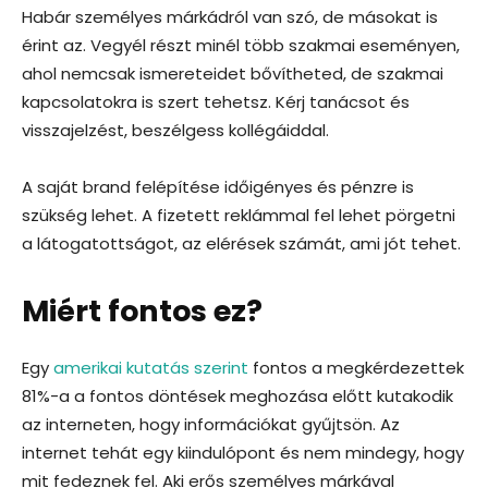
Habár személyes márkádról van szó, de másokat is
érint az. Vegyél részt minél több szakmai eseményen,
ahol nemcsak ismereteidet bővítheted, de szakmai
kapcsolatokra is szert tehetsz. Kérj tanácsot és
visszajelzést, beszélgess kollégáiddal.
A saját brand felépítése időigényes és pénzre is
szükség lehet. A fizetett reklámmal fel lehet pörgetni
a látogatottságot, az elérések számát, ami jót tehet.
Miért fontos ez?
Egy
amerikai kutatás szerint
fontos a megkérdezettek
81%-a a fontos döntések meghozása előtt kutakodik
az interneten, hogy információkat gyűjtsön. Az
internet tehát egy kiindulópont és nem mindegy, hogy
mit fedeznek fel. Aki erős személyes márkával