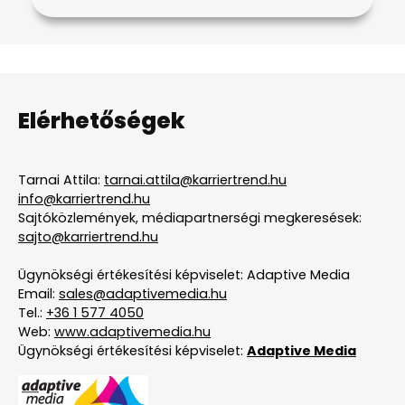
Elérhetőségek
Tarnai Attila:
tarnai.attila@karriertrend.hu
info@karriertrend.hu
Sajtóközlemények, médiapartnerségi megkeresések:
sajto@karriertrend.hu
Ügynökségi értékesítési képviselet: Adaptive Media
Email:
sales@adaptivemedia.hu
Tel.:
+36 1 577 4050
Web:
www.adaptivemedia.hu
Ügynökségi értékesítési képviselet:
Adaptive Media