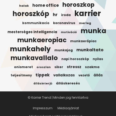
horoszkop
home office
halak
karrier
horoszkóp
hr
iroda
koronavirus
kommunikacio
merleg
munka
mesterséges intelligencia
motiváció
munkaeropiac
munkaerőpiac
munkahely
munkaltato
munkajog
munkavallalo
napi horoszkóp
nyilas
stressz
onismeret
siker
szakma
oroszlan
tippek
vallalkozas
állás
teljesitmeny
vezető
álláskeresés
állásinterjú
© Karrier Trend | Minden jog fenntartva
Impresszum
Médiaajánlat