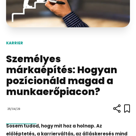
KARRIER
Személyes
márkaépítés: Hogyan
pozícionáld magad a
munkaerőpiacon?
25/04/29
Sosem tudod, hogy mit hoz a holnap. Az
előléptetés, a karrierváltás, az álláskeresés mind