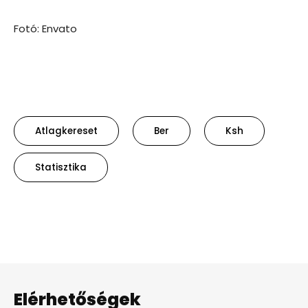
Fotó: Envato
Atlagkereset
Ber
Ksh
Statisztika
Elérhetőségek