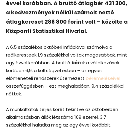
évvel korábban. A bruttó átlagbér 431 300,
a kedvezmények nélkül számolt nettó
átlagkereset 286 800 forint volt – közölte a
Központi Statisztikai Hivatal.
A 6,5 százalékos októberi inflációval számolva a
reálkeresteek 1,9 százalékkal voltak magasabbak, mint
egy évvel korábban. A bruttó
bér
ek a vállalkozások
körében 6,9, a költségvetésben – az egyes
előmeneteli rendszerek ütemezett
béremeléseivel
összefüggésben – ezt meghaladóan, 9,4 százalékkal
nőttek.
A munkáltatók teljes körét tekintve az októberben
alkalmazásban állók létszáma 109 ezerrel, 3,7
százalékkal haladta meg az egy évvel korábbit.