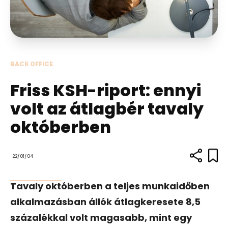
BACK OFFICE
Friss KSH-riport: ennyi
volt az átlagbér tavaly
októberben
22/01/04
Tavaly októberben a teljes munkaidőben
alkalmazásban állók átlagkeresete 8,5
százalékkal volt magasabb, mint egy