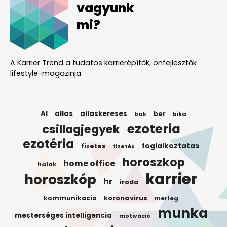
vagyunk
mi?
A Karrier Trend a tudatos karrierépítők, önfejlesztők
lifestyle-magazinja.
AI
allas
allaskereses
ber
bak
bika
ezoteria
csillagjegyek
ezotéria
foglalkoztatas
fizetes
fizetés
horoszkop
home office
halak
karrier
horoszkóp
hr
iroda
koronavirus
kommunikacio
merleg
munka
mesterséges intelligencia
motiváció