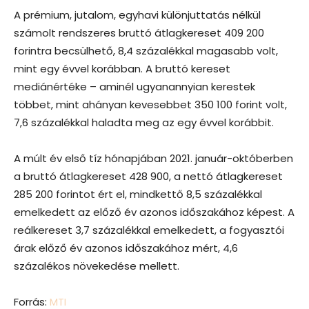
A prémium, jutalom, egyhavi különjuttatás nélkül
számolt rendszeres bruttó átlagkereset 409 200
forintra becsülhető, 8,4 százalékkal magasabb volt,
mint egy évvel korábban. A bruttó kereset
mediánértéke – aminél ugyanannyian kerestek
többet, mint ahányan kevesebbet 350 100 forint volt,
7,6 százalékkal haladta meg az egy évvel korábbit.
A múlt év első tíz hónapjában 2021. január-októberben
a bruttó átlagkereset 428 900, a nettó átlagkereset
285 200 forintot ért el, mindkettő 8,5 százalékkal
emelkedett az előző év azonos időszakához képest. A
reálkereset 3,7 százalékkal emelkedett, a fogyasztói
árak előző év azonos időszakához mért, 4,6
százalékos növekedése mellett.
Forrás:
MTI