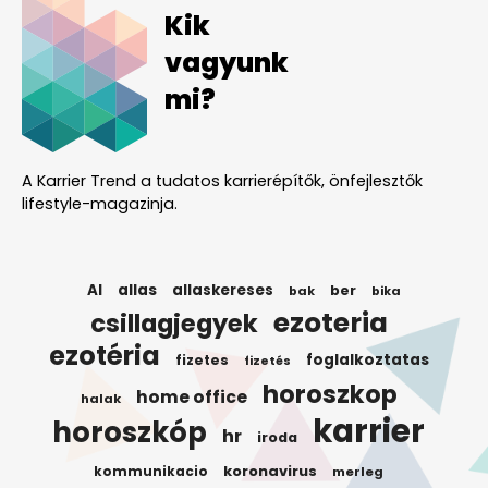
Kik
vagyunk
mi?
A Karrier Trend a tudatos karrierépítők, önfejlesztők
lifestyle-magazinja.
AI
allas
allaskereses
ber
bak
bika
ezoteria
csillagjegyek
ezotéria
foglalkoztatas
fizetes
fizetés
horoszkop
home office
halak
karrier
horoszkóp
hr
iroda
koronavirus
kommunikacio
merleg