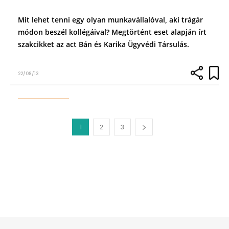
Mit lehet tenni egy olyan munkavállalóval, aki trágár
módon beszél kollégáival? Megtörtént eset alapján írt
szakcikket az act Bán és Karika Ügyvédi Társulás.
22/08/13
1
2
3