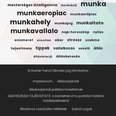
munka
mesterséges intelligencia
motiváció
munkaeropiac
munkaerőpiac
munkahely
munkaltato
munkajog
munkavallalo
napi horoszkóp
nyilas
stressz
onismeret
siker
szakma
oroszlan
tippek
vallalkozas
állás
teljesitmeny
vezető
álláskeresés
állásinterjú
© Karrier Trend | Minden jog fenntartva
Impresszum
Médiaajánlat
Médiaajánlat politikai hirdetőknek
ADATKEZELÉSI TÁJÉKOZTATÓ: a karriertrend.hu portálon történő
adatkezelésekről
Általános szerződési feltételek
Szerzői jogok