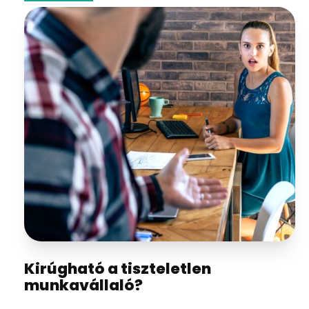
Kirúgható a tiszteletlen
munkavállaló?