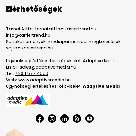
Elérhetőségek
Tarnai Attila:
tarnai.attila@karriertrend.hu
info@karriertrend.hu
Sajtóközlemények, médiapartnerségi megkeresések:
sajto@karriertrend.hu
Ügynökségi értékesítési képviselet: Adaptive Media
Email:
sales@adaptivemedia.hu
Tel.:
+36 1 577 4050
Web:
www.adaptivemedia.hu
Ügynökségi értékesítési képviselet:
Adaptive Media