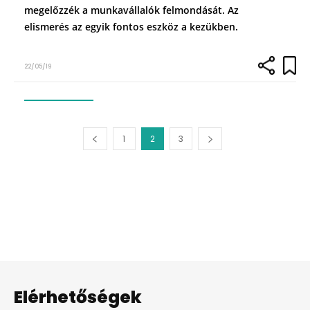
megelőzzék a munkavállalók felmondását. Az
elismerés az egyik fontos eszköz a kezükben.
22/05/19
1
2
3
Elérhetőségek