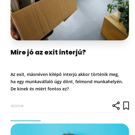
Mire jó az exit interjú?
Az exit, másnéven kilépő interjú akkor történik meg,
ha egy munkavállaló úgy dönt, felmond munkahelyén.
De kinek és miért fontos ez?
22/07/08