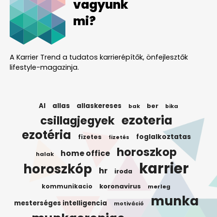
vagyunk
mi?
A Karrier Trend a tudatos karrierépítők, önfejlesztők
lifestyle-magazinja.
AI
allas
allaskereses
ber
bak
bika
ezoteria
csillagjegyek
ezotéria
foglalkoztatas
fizetes
fizetés
horoszkop
home office
halak
karrier
horoszkóp
hr
iroda
koronavirus
kommunikacio
merleg
munka
mesterséges intelligencia
motiváció