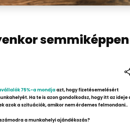
lyenkor semmiképpen
vállalók 75%-a mondja
azt, hogy fizetésemelésért
unkahelyét. Ha te is azon gondolkodsz, hogy itt az ideje 
yek azok a szituációk, amikor nem érdemes felmondani..
 számodra a munkahelyi ajándékozás?