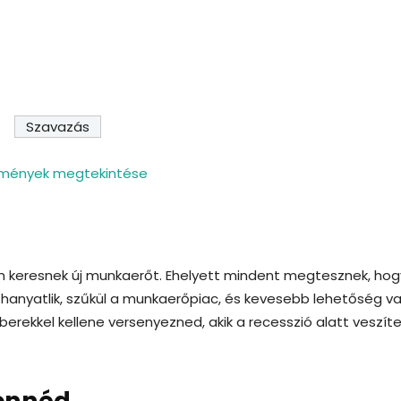
mények megtekintése
em keresnek új munkaerőt. Ehelyett mindent megtesznek, hog
hanyatlik, szűkül a munkaerőpiac, és kevesebb lehetőség va
kemberekkel kellene versenyezned, akik a recesszió alatt veszít
tennéd