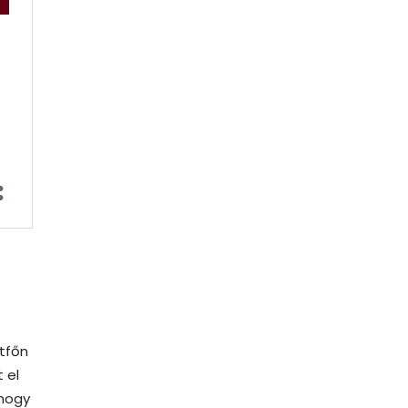
étfőn
 el
 hogy