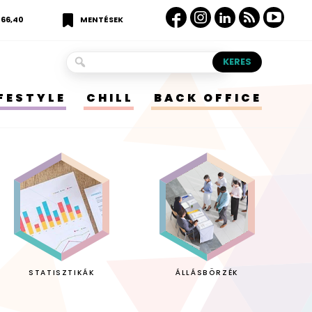
366,40
MENTÉSEK
IFESTYLE
CHILL
BACK OFFICE
STATISZTIKÁK
ÁLLÁSBÖRZÉK