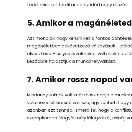
tudd, mire kell fordítanod az időd nagy részét.
5. Amikor a magánéletedb
Azt mondják, hogy kerülni kell a fontos döntése
magánéletben bekövetkező változások – példáu
elvesztése – súlyos érzelmeket váltanak ki belől
későbbre halasztjuk a munkahelyváltást.
7. Amikor rossz napod va
Mindannyiunknak volt már rossz napja a munkahel
való nézeteltérésről van szó, úgy tűnhet, hogy
azonban ezt tennéd, ismerd fel, hogy a konflik
szerepkörben. Vegyél mély lélegzetet, csinálj 