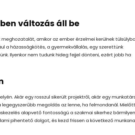
en változás áll be
k meghozatalát, amikor az ember érzelmei kerülnek túlsúlyba
l a házasságkötés, a gyermekvállalás, egy szerettünk
ünk. Ilyenkor nem tudunk hideg fejjel dönteni, ezért jobb ha
n
yén. Akár egy rosszul sikerült projektről, akár egy munkatár
 a legegyszerűbb megoldás az lenne, ha felmondanál. Mielőt
tuskezelés alapvető fontosságú a szakmai sikerhez bármilye
valami pihentető dolgot, és kezd frissen a következő munkan