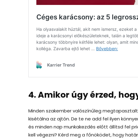
4. Amikor úgy érzed, hogy
Minden szakember valószínűleg megtapasztalta 
kisétálna az ajtón. De te ne add fel ilyen könnye
és minden nap munkakezdés előtt állítsd fel pri
kell végezni? Kérd meg a főnöködet, hogy hatá