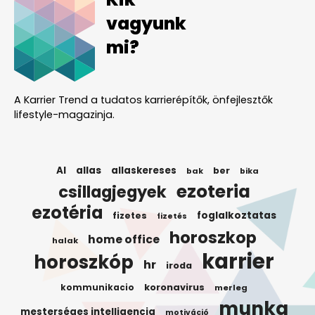
vagyunk
mi?
A Karrier Trend a tudatos karrierépítők, önfejlesztők
lifestyle-magazinja.
AI
allas
allaskereses
ber
bak
bika
ezoteria
csillagjegyek
ezotéria
foglalkoztatas
fizetes
fizetés
horoszkop
home office
halak
karrier
horoszkóp
hr
iroda
koronavirus
kommunikacio
merleg
munka
mesterséges intelligencia
motiváció