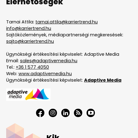
Elérhetőségek
Tarnai Attila:
tarnai.attila@karriertrend.hu
info@karriertrend.hu
Sajtóközlemények, médiapartnerségi megkeresések:
sajto@karriertrend.hu
Ügynökségi értékesítési képviselet: Adaptive Media
Email:
sales@adaptivemedia.hu
Tel.:
+36 1 577 4050
Web:
www.adaptivemedia.hu
Ügynökségi értékesítési képviselet:
Adaptive Media
Kik