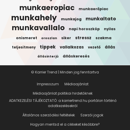
munkaeropiac
munkaerőpiac
munkahely
munkaltato
munkajog
munkavallalo
napi horoszkóp
nyilas
stressz
onismeret
siker
szakma
oroszlan
tippek
vallalkozas
állás
teljesitmeny
vezető
álláskeresés
állásinterjú
© Karrier Trend | Minden jog fenntartva
Impresszum
Médiaajánlat
Médiaajánlat politikai hirdetőknek
ADATKEZELÉSI TÁJÉKOZTATÓ: a karriertrend.hu portálon történő
adatkezelésekről
Általános szerződési feltételek
Szerzői jogok
Hogyan mentsd el a cikkeket későbbre?