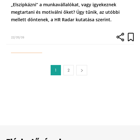
„Elszipkázni” a munkavállalókat, vagy igyekeznek
megtartani és motiválni őket? Úgy tűnik, az utóbbi
mellett döntenek, a HR Radar kutatása szerint.
22/05/09
1
2