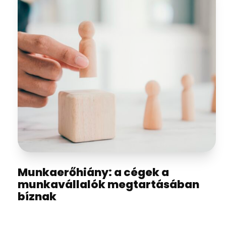
Munkaerőhiány: a cégek a
munkavállalók megtartásában
bíznak