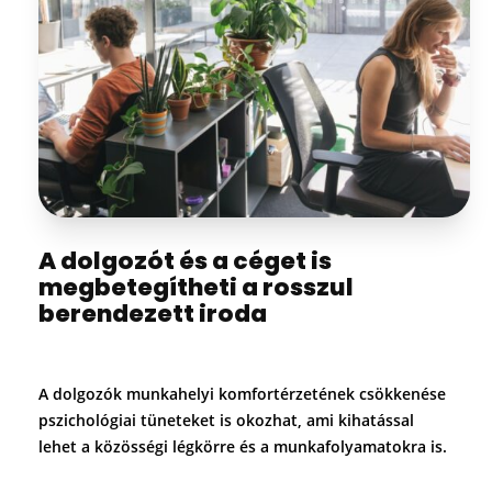
A dolgozót és a céget is
megbetegítheti a rosszul
berendezett iroda
A dolgozók munkahelyi komfortérzetének csökkenése
pszichológiai tüneteket is okozhat, ami kihatással
lehet a közösségi légkörre és a munkafolyamatokra is.