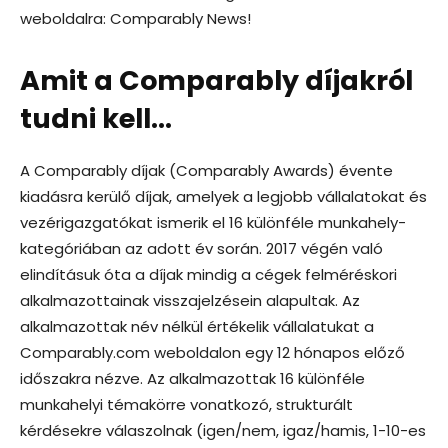
weboldalra: Comparably News!
Amit a Comparably díjakról
tudni kell…
A Comparably díjak (Comparably Awards) évente
kiadásra kerülő díjak, amelyek a legjobb vállalatokat és
vezérigazgatókat ismerik el 16 különféle munkahely-
kategóriában az adott év során. 2017 végén való
elindításuk óta a díjak mindig a cégek felméréskori
alkalmazottainak visszajelzésein alapultak. Az
alkalmazottak név nélkül értékelik vállalatukat a
Comparably.com weboldalon egy 12 hónapos előző
időszakra nézve. Az alkalmazottak 16 különféle
munkahelyi témakörre vonatkozó, strukturált
kérdésekre válaszolnak (igen/nem, igaz/hamis, 1-10-es