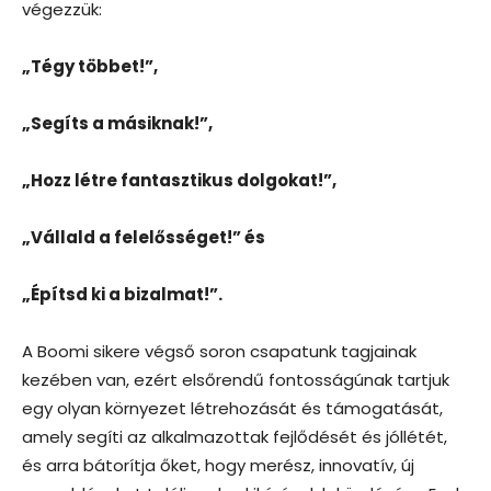
végezzük:
„Tégy többet!”,
„Segíts a másiknak!”,
„Hozz létre fantasztikus dolgokat!”,
„Vállald a felelősséget!” és
„Építsd ki a bizalmat!”.
A Boomi sikere végső soron csapatunk tagjainak
kezében van, ezért elsőrendű fontosságúnak tartjuk
egy olyan környezet létrehozását és támogatását,
amely segíti az alkalmazottak fejlődését és jóllétét,
és arra bátorítja őket, hogy merész, innovatív, új