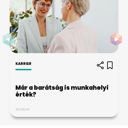
KARRIER
Már a barátság is munkahelyi
érték?
26/05/24