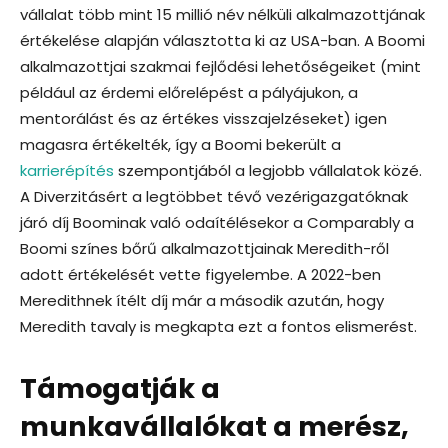
vállalat több mint 15 millió név nélküli alkalmazottjának
értékelése alapján választotta ki az USA-ban. A Boomi
alkalmazottjai szakmai fejlődési lehetőségeiket (mint
például az érdemi előrelépést a pályájukon, a
mentorálást és az értékes visszajelzéseket) igen
magasra értékelték, így a Boomi bekerült a
karrierépítés
szempontjából a legjobb vállalatok közé.
A Diverzitásért a legtöbbet tévő vezérigazgatóknak
járó díj Boominak való odaítélésekor a Comparably a
Boomi színes bőrű alkalmazottjainak Meredith-ről
adott értékelését vette figyelembe. A 2022-ben
Meredithnek ítélt díj már a második azután, hogy
Meredith tavaly is megkapta ezt a fontos elismerést.
Támogatják a
munkavállalókat a merész,