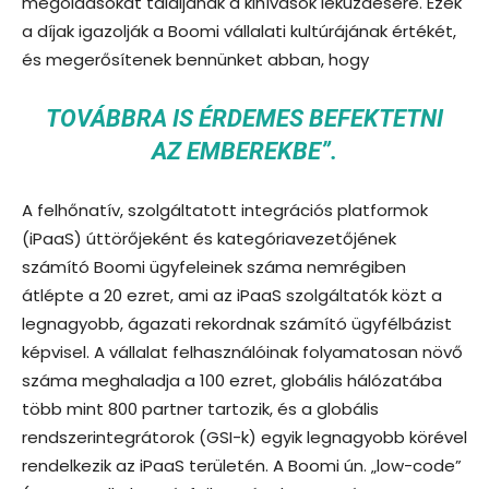
megoldásokat találjanak a kihívások leküzdésére. Ezek
a díjak igazolják a Boomi vállalati kultúrájának értékét,
és megerősítenek bennünket abban, hogy
TOVÁBBRA IS ÉRDEMES BEFEKTETNI
AZ EMBEREKBE”.
A felhőnatív, szolgáltatott integrációs platformok
(iPaaS) úttörőjeként és kategóriavezetőjének
számító Boomi ügyfeleinek száma nemrégiben
átlépte a 20 ezret, ami az iPaaS szolgáltatók közt a
legnagyobb, ágazati rekordnak számító ügyfélbázist
képvisel. A vállalat felhasználóinak folyamatosan növő
száma meghaladja a 100 ezret, globális hálózatába
több mint 800 partner tartozik, és a globális
rendszerintegrátorok (GSI-k) egyik legnagyobb körével
rendelkezik az iPaaS területén. A Boomi ún. „low-code”