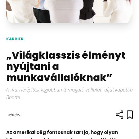
KARRIER
„Világklasszis élményt
nyújtani a
munkavállalóknak”
A „Karrierépítést legjobban támogató vállalat” díjat kapott a
Boomi
22/07/22
Az amerikai cég fontosnak tartja, hogy olyan