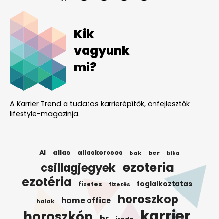
Kik
vagyunk
mi?
A Karrier Trend a tudatos karrierépítők, önfejlesztők
lifestyle-magazinja.
AI
allas
allaskereses
ber
bak
bika
ezoteria
csillagjegyek
ezotéria
foglalkoztatas
fizetes
fizetés
horoszkop
home office
halak
karrier
horoszkóp
hr
iroda