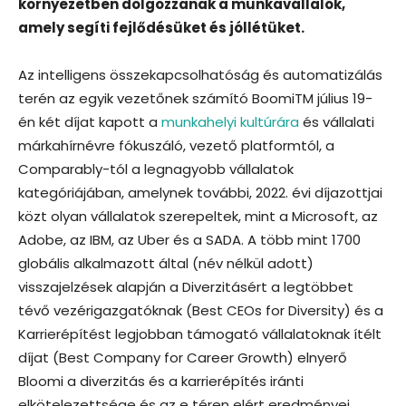
környezetben dolgozzanak a munkavállalók,
amely segíti fejlődésüket és jóllétüket.
Az intelligens összekapcsolhatóság és automatizálás
terén az egyik vezetőnek számító BoomiTM július 19-
én két díjat kapott a
munkahelyi kultúrára
és vállalati
márkahírnévre fókuszáló, vezető platformtól, a
Comparably-tól a legnagyobb vállalatok
kategóriájában, amelynek további, 2022. évi díjazottjai
közt olyan vállalatok szerepeltek, mint a Microsoft, az
Adobe, az IBM, az Uber és a SADA. A több mint 1700
globális alkalmazott által (név nélkül adott)
visszajelzések alapján a Diverzitásért a legtöbbet
tévő vezérigazgatóknak (Best CEOs for Diversity) és a
Karrierépítést legjobban támogató vállalatoknak ítélt
díjat (Best Company for Career Growth) elnyerő
Bloomi a diverzitás és a karrierépítés iránti
elkötelezettsége és az e téren elért eredményei