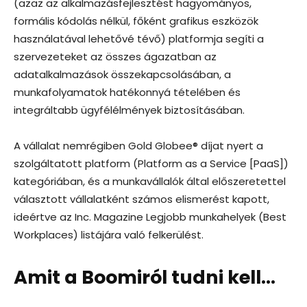
(azaz az alkalmazásfejlesztést hagyományos,
formális kódolás nélkül, főként grafikus eszközök
használatával lehetővé tévő) platformja segíti a
szervezeteket az összes ágazatban az
adatalkalmazások összekapcsolásában, a
munkafolyamatok hatékonnyá tételében és
integráltabb ügyfélélmények biztosításában.
A vállalat nemrégiben Gold Globee® díjat nyert a
szolgáltatott platform (Platform as a Service [PaaS])
kategóriában, és a munkavállalók által előszeretettel
választott vállalatként számos elismerést kapott,
ideértve az Inc. Magazine Legjobb munkahelyek (Best
Workplaces) listájára való felkerülést.
Amit a Boomiról tudni kell…