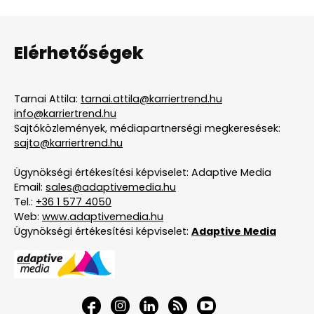
Elérhetőségek
Tarnai Attila:
tarnai.attila@karriertrend.hu
info@karriertrend.hu
Sajtóközlemények, médiapartnerségi megkeresések:
sajto@karriertrend.hu
Ügynökségi értékesítési képviselet: Adaptive Media
Email:
sales@adaptivemedia.hu
Tel.:
+36 1 577 4050
Web:
www.adaptivemedia.hu
Ügynökségi értékesítési képviselet:
Adaptive Media