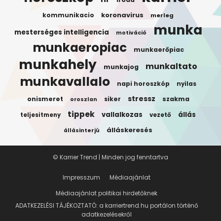
koronavirus
kommunikacio
merleg
munka
mesterséges intelligencia
motiváció
munkaeropiac
munkaerőpiac
munkahely
munkaltato
munkajog
munkavallalo
napi horoszkóp
nyilas
stressz
onismeret
siker
szakma
oroszlan
tippek
vallalkozas
állás
teljesitmeny
vezető
álláskeresés
állásinterjú
© Karrier Trend | Minden jog fenntartva
Impresszum
Médiaajánlat
Médiaajánlat politikai hirdetőknek
ADATKEZELÉSI TÁJÉKOZTATÓ: a karriertrend.hu portálon történő
adatkezelésekről