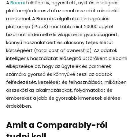
A
Boomi
felhőnatív, egyesített, nyílt és intelligens
platformján keresztül azonnal összeköt mindenkit
mindennel. A Boomi szolgáltatott integrációs
platformja (iPaaS) már több mint 20000 ügyfél
bizalmát érdemelte ki világszerte gyorsaságáért,
könnyű használatáért és alacsony teljes életút
költségéért (total cost of ownership). Az adatok
intelligens használatát elősegítő úttörőként a Boomi
elképzelése az, hogy az ügyfelek és partnerek
számára gyorssá és könnyűvé teszi az adatok
felfedezését, kezelését és felhasználását, miközben
összeköti az alkalmazásokat, folyamatokat és
embereket a jobb és gyorsabb kimenetek elérése
érdekében.
Amit a Comparably-ról
tudni kell…