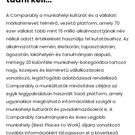
A Comparably a munkahelyi kultúrát és a vállalati
márkahírnevet felmérő, vezető platform, amely 70
ezer vállalat több mint 15 millió alkalmazottjának név
nélküli adott értékelését használja fel kutatásaihoz. Az
alkalmazottak nemén, életkorán, tapasztalatain,
ágazatán, lakóhelyén és tanulmányain alapuló,
mintegy 20 különféle munkahely-kategóriába tartozó
nagy, közepes és kisméretű vállalkozásokra
vonatkozó, legátfogóbb adatbázissal rendelkező
Comparably a munkáltatók minősítése céljára az
egyik leggyakrabban használt SaaS platform, amely
ugyanakkor megbízható információkkal szolgál a
munkahelyi kultúráról és javadalmazásokról is. A
Comparably tanulmányaira és éves Legjobb
munkahely (Best Places to Work) díjaira vonatkozó
további információkért látogasson el a következő