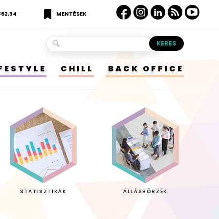
362,34
MENTÉSEK
IFESTYLE
CHILL
BACK OFFICE
STATISZTIKÁK
ÁLLÁSBÖRZÉK