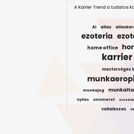
A Karrier Trend a tudatos ka
AI
allas
allasker
ezoteria
ezot
ho
home office
karrier
mesterséges i
munkaerop
munkalta
munkajog
onismeret
nyilas
oroszla
vallalkozas
v