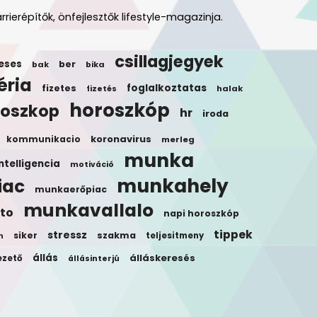
rrierépítők, önfejlesztők lifestyle-magazinja.
csillagjegyek
eses
ber
bak
bika
éria
foglalkoztatas
fizetes
halak
fizetés
horoszkóp
roszkop
hr
iroda
koronavirus
kommunikacio
merleg
munka
ntelligencia
motiváció
munkahely
iac
munkaerőpiac
munkavallalo
to
napi horoszkóp
tippek
stressz
siker
szakma
teljesitmeny
n
állás
álláskeresés
ezető
állásinterjú