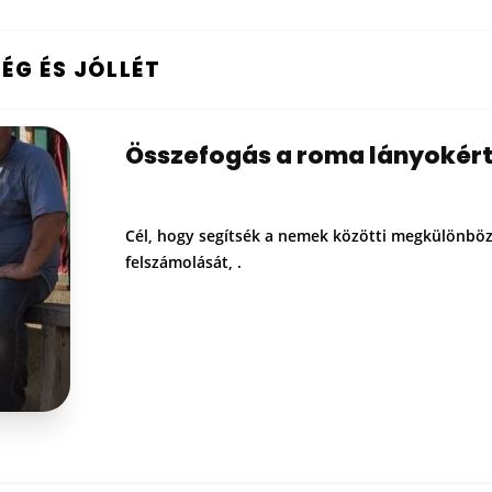
G ÉS JÓLLÉT
Összefogás a roma lányokér
Cél, hogy segítsék a nemek közötti megkülönböz
felszámolását, .