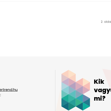
2. olda
Kik
vagy
ertrend.hu
:
mi?