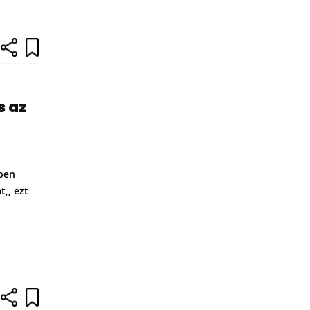
s az
kben
t,, ezt