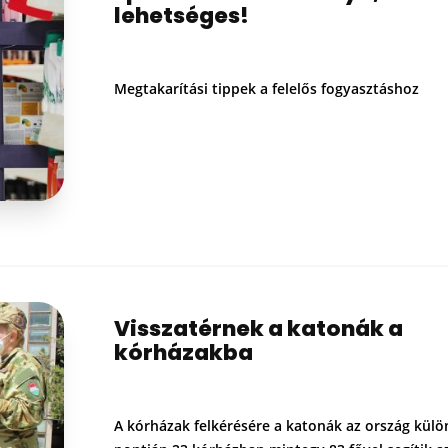
lehetséges!
Megtakarítási tippek a felelős fogyasztáshoz
Visszatérnek a katonák a
kórházakba
A kórházak felkérésére a katonák az ország kül