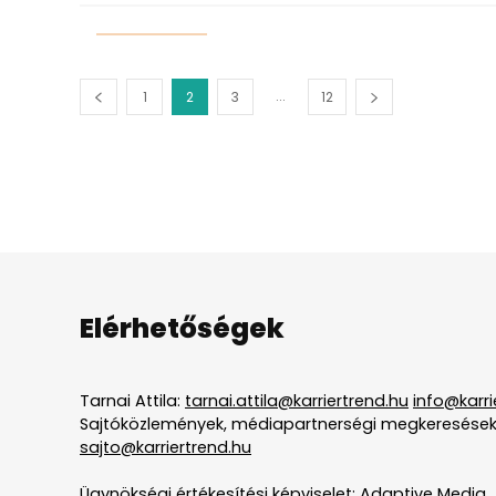
...
1
2
3
12
Elérhetőségek
Tarnai Attila:
tarnai.attila@karriertrend.hu
info@karri
Sajtóközlemények, médiapartnerségi megkeresések
sajto@karriertrend.hu
Ügynökségi értékesítési képviselet: Adaptive Media