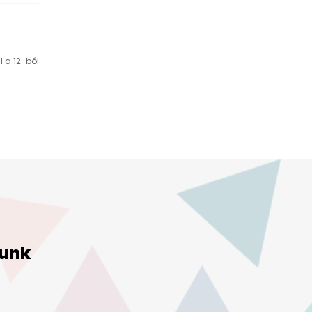
l a 12-ból
unk