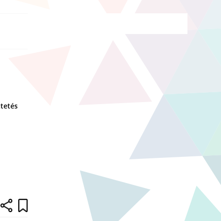
t
tetés