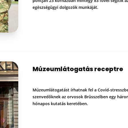
pontján 23 kórházban mintegy 83 fővel segítik a
egészségügyi dolgozók munkáját.
Múzeumlátogatás receptre
Múzeumlátogatást írhatnak fel a Covid-stresszb
szenvedőknek az orvosok Brüsszelben egy háro
hónapos kutatás keretében.