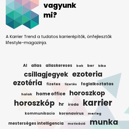
vagyunk
mi?
A Karrier Trend a tudatos karrierépítők, önfejlesztők
lifestyle-magazinja.
AI
allas
allaskereses
ber
bak
bika
ezoteria
csillagjegyek
ezotéria
foglalkoztatas
fizetes
fizetés
horoszkop
home office
halak
karrier
horoszkóp
hr
iroda
koronavirus
kommunikacio
merleg
munka
mesterséges intelligencia
motiváció