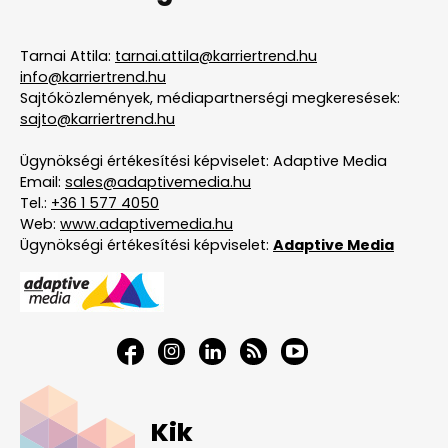
Tarnai Attila:
tarnai.attila@karriertrend.hu
info@karriertrend.hu
Sajtóközlemények, médiapartnerségi megkeresések:
sajto@karriertrend.hu
Ügynökségi értékesítési képviselet: Adaptive Media
Email:
sales@adaptivemedia.hu
Tel.:
+36 1 577 4050
Web:
www.adaptivemedia.hu
Ügynökségi értékesítési képviselet:
Adaptive Media
Kik