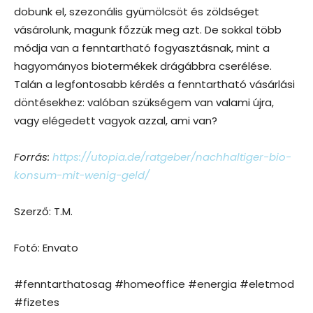
dobunk ​​el, szezonális gyümölcsöt és zöldséget
vásárolunk, magunk főzzük meg azt. De sokkal több
módja van a fenntartható fogyasztásnak, mint a
hagyományos biotermékek drágábbra cserélése.
Talán a legfontosabb kérdés a fenntartható vásárlási
döntésekhez: valóban szükségem van valami újra,
vagy elégedett vagyok azzal, ami van?
Forrás:
https://utopia.de/ratgeber/nachhaltiger-bio-
konsum-mit-wenig-geld/
Szerző: T.M.
Fotó: Envato
#fenntarthatosag #homeoffice #energia #eletmod
#fizetes