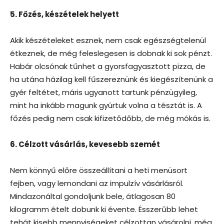
5. Főzés, készételek helyett
Akik készételeket esznek, nem csak egészségtelenül
étkeznek, de még feleslegesen is dobnak ki sok pénzt.
Habár olcsónak tűnhet a gyorsfagyasztott pizza, de
ha utána házilag kell fűszereznünk és kiegészítenünk a
gyér feltétet, máris ugyanott tartunk pénzügyileg,
mint ha inkább magunk gyúrtuk volna a tésztát is. A
főzés pedig nem csak kifizetődőbb, de még mókás is.
6. Célzott vásárlás, kevesebb szemét
Nem könnyű előre összeállítani a heti menüsort
fejben, vagy lemondani az impulzív vásárlásról.
Mindazonáltal gondoljunk bele, átlagosan 80
kilogramm ételt dobunk ki évente. Ésszerűbb lehet
tehát kisebb mennyiségeket célzottan vásárolni, még