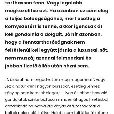
tarthasson fenn. Vagy legalább
megközelítse azt. Ha azonban ez sem elég
a teljes boldogságához, mert esetleg a
környezetért is tenne, akkor igencsak át
kell gondolnia a dolgait. Jó hír azonban,
hogy a fenntarthatóságnak nem
feltétlenül kell együtt járnia a luxussal, sőt,
nem muszáj azonnal felmondani és
jobban fizető állás után nézni sem.
„A bioárut nem engedhetem meg magamnak”, vagy
„ez a natúr krém nagyon burzsoá”, esetleg „ehhez
tényleg nem keresek eleget” – ilyen és ehhez hasonló
gondolatok szinte biztosan minden átlagos fizetésből
gazdálkodó munkavállaló agyán átfutottak már a
boltok polcai előtt állva. Holott nem feltétlenül kellene