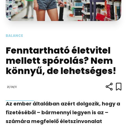
BALANCE
Fenntartható életvitel
mellett spórolás? Nem
könnyű, de lehetséges!
21/09/11
Az ember általában azért dolgozik, hogy a
fizetéséből – bármennyi legyen is az –
számára megfelelő életszínvonalat