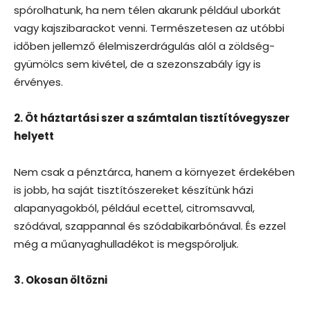
spórolhatunk, ha nem télen akarunk például uborkát
vagy kajszibarackot venni. Természetesen az utóbbi
időben jellemző élelmiszerdrágulás alól a zöldség-
gyümölcs sem kivétel, de a szezonszabály így is
érvényes.
2. Öt háztartási szer a számtalan tisztítóvegyszer
helyett
Nem csak a pénztárca, hanem a környezet érdekében
is jobb, ha saját tisztítószereket készítünk házi
alapanyagokból, például ecettel, citromsavval,
szódával, szappannal és szódabikarbónával. És ezzel
még a műanyaghulladékot is megspóroljuk.
3. Okosan öltözni