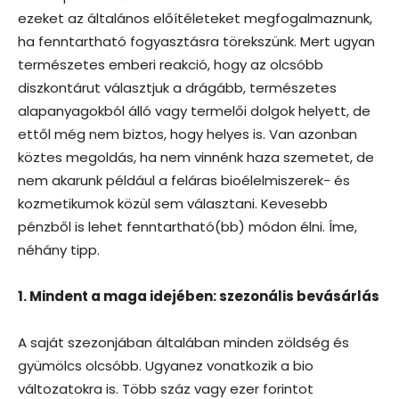
ezeket az általános előítéleteket megfogalmaznunk,
ha fenntartható fogyasztásra törekszünk. Mert ugyan
természetes emberi reakció, hogy az olcsóbb
diszkontárut választjuk a drágább, természetes
alapanyagokból álló vagy termelői dolgok helyett, de
ettől még nem biztos, hogy helyes is. Van azonban
köztes megoldás, ha nem vinnénk haza szemetet, de
nem akarunk például a feláras bioélelmiszerek- és
kozmetikumok közül sem választani. Kevesebb
pénzből is lehet fenntartható(bb) módon élni. Íme,
néhány tipp.
1. Mindent a maga idejében: szezonális bevásárlás
A saját szezonjában általában minden zöldség és
gyümölcs olcsóbb. Ugyanez vonatkozik a bio
változatokra is. Több száz vagy ezer forintot