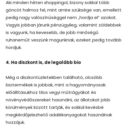
Aki minden héten shoppingol, bizony sokkal több
göncöt halmoz fel, mint amire szüksége van, emellett
pedig nagy valószínűséggel nem „hordja el” azokat.
Vagyis jobban járunk pénzügyileg, valamint zöldebbek
is vagyunk, ha kevesebb, de jobb minőségű
ruhaneműt veszünk magunknak, ezeket pedig tovább
hordjuk.
4. Ha diszkont is, de legalább bio
Még a diszkontüzletekben található, olcsóbb
biotermékek is jobbak, mint a hagyományosak:
előállításukhoz tilos vegyi műtrágyákat és
növényvédőszereket használni, az állatokat jobb
körülmények között tartják, és sokkal kevésbé
megkérdőjelezhető adalékanyagokat használnak
hozzájuk.