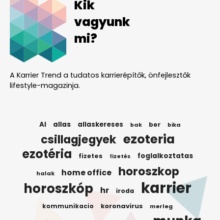
Kik
vagyunk
mi?
A Karrier Trend a tudatos karrierépítők, önfejlesztők
lifestyle-magazinja.
AI
allas
allaskereses
ber
bak
bika
ezoteria
csillagjegyek
ezotéria
foglalkoztatas
fizetes
fizetés
horoszkop
home office
halak
karrier
horoszkóp
hr
iroda
koronavirus
kommunikacio
merleg