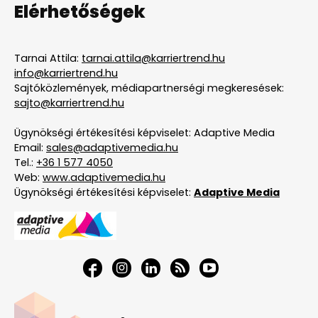
Elérhetőségek
Tarnai Attila:
tarnai.attila@karriertrend.hu
info@karriertrend.hu
Sajtóközlemények, médiapartnerségi megkeresések:
sajto@karriertrend.hu
Ügynökségi értékesítési képviselet: Adaptive Media
Email:
sales@adaptivemedia.hu
Tel.:
+36 1 577 4050
Web:
www.adaptivemedia.hu
Ügynökségi értékesítési képviselet:
Adaptive Media