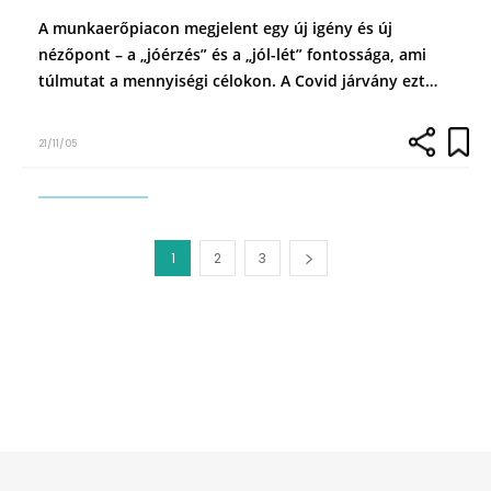
A munkaerőpiacon megjelent egy új igény és új
nézőpont – a „jóérzés” és a „jól-lét” fontossága, ami
túlmutat a mennyiségi célokon. A Covid járvány ezt…
21/11/05
1
2
3