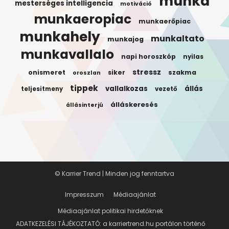
munka
mesterséges intelligencia
motiváció
munkaeropiac
munkaerőpiac
munkahely
munkaltato
munkajog
munkavallalo
napi horoszkóp
nyilas
stressz
onismeret
siker
szakma
oroszlan
tippek
vallalkozas
állás
teljesitmeny
vezető
álláskeresés
állásinterjú
© Karrier Trend | Minden jog fenntartva
Impresszum
Médiaajánlat
Médiaajánlat politikai hirdetőknek
ADATKEZELÉSI TÁJÉKOZTATÓ: a karriertrend.hu portálon történő