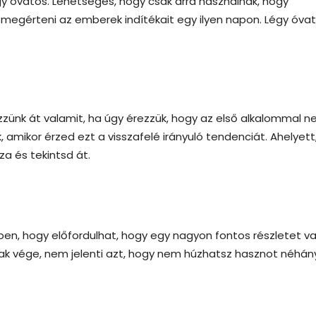
y óvatos. Lehetséges, hogy csak arra használnak, hogy
megérteni az emberek indítékait egy ilyen napon. Légy óvat
zzünk át valamit, ha úgy érezzük, hogy az első alkalommal 
, amikor érzed ezt a visszafelé irányuló tendenciát. Ahelyett
za és tekintsd át.
ben, hogy előfordulhat, hogy egy nagyon fontos részletet v
nak vége, nem jelenti azt, hogy nem húzhatsz hasznot néhán