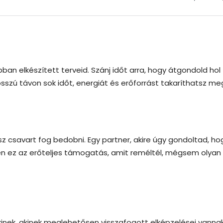
ábban elkészített terveid. Szánj időt arra, hogy átgondold hol
hosszú távon sok időt, energiát és erőforrást takaríthatsz me
usz csavart fog bedobni. Egy partner, akire úgy gondoltad, ho
elen ez az erőteljes támogatás, amit reméltél, mégsem olyan
akinek, akinek meglehetősen visszafogott elképzelései vanna