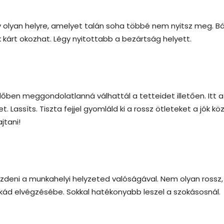
gy olyan helyre, amelyet talán soha többé nem nyitsz meg. Bá
k kárt okozhat. Légy nyitottabb a bezártság helyett.
dőben meggondolatlanná válhattál a tetteidet illetően. Itt a
. Lassíts. Tiszta fejjel gyomláld ki a rossz ötleteket a jók köz
jtani!
üzdeni a munkahelyi helyzeted valóságával. Nem olyan rossz,
kád elvégzésébe. Sokkal hatékonyabb leszel a szokásosnál.