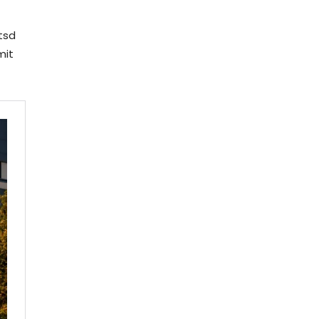
tsd
mit