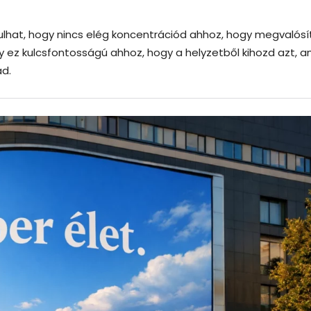
ulhat, hogy nincs elég koncentrációd ahhoz, hogy megvalósí
gy ez kulcsfontosságú ahhoz, hogy a helyzetből kihozd azt, a
ád.