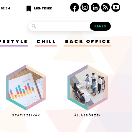
362,34
MENTÉSEK
IFESTYLE
CHILL
BACK OFFICE
STATISZTIKÁK
ÁLLÁSBÖRZÉK