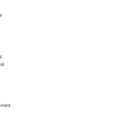
r
z
ül.
 mint