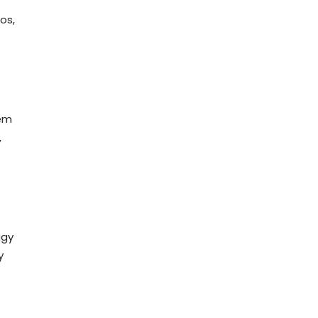
os,
nem
,
agy
y