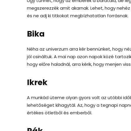
Úgy tűnhet, hogy az emberek a barátaid, de lég
megszerezzék amit akarnak. Lehet, hogy nehéz 
és ne adj ki titkokat megbízhatatlan forrásnak.
Bika
Néha az univerzum arra kér bennünket, hogy né
jól csináltuk. A mai nap azon napok közé tartozik
hogy előre haladnál, arra kérik, hogy menjen viss
Ikrek
A munkád üteme olyan gyors volt az utóbbi idő
lehetőséget kihagytál. Az, hogy a tegnapi nap
értékes ötletből és emberből.
Rák