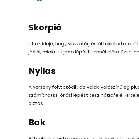
Skorpió
Itt az ideje, hogy visszatérj és áttekintsd a kor
jártál, mielőtt újabb lépést tennél előre. Ezzel 
Nyilas
A verseny folytatódik, de valaki valószínűleg pl
számíthatsz, óriási lépést tesz hátrafelé. Hirt
biztos.
Bak
Aktuális terveid a mai napon elhalnak, hála val