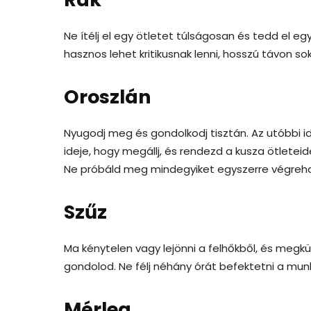
Ne ítélj el egy ötletet túlságosan és tedd el e
hasznos lehet kritikusnak lenni, hosszú távon so
Oroszlán
Nyugodj meg és gondolkodj tisztán. Az utóbbi i
ideje, hogy megállj, és rendezd a kusza ötleteidet
Ne próbáld meg mindegyiket egyszerre végreha
Szűz
Ma kénytelen vagy lejönni a felhőkből, és megk
gondolod. Ne félj néhány órát befektetni a mun
Mérleg