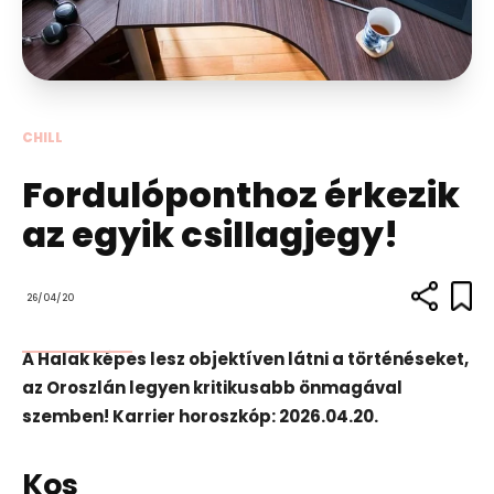
CHILL
Fordulóponthoz érkezik
az egyik csillagjegy!
26/04/20
A Halak képes lesz objektíven látni a történéseket,
az Oroszlán legyen kritikusabb önmagával
szemben! Karrier horoszkóp: 2026.04.20.
Kos