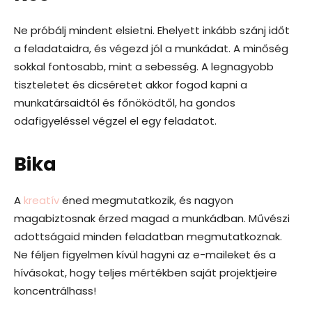
Ne próbálj mindent elsietni. Ehelyett inkább szánj időt
a feladataidra, és végezd jól a munkádat. A minőség
sokkal fontosabb, mint a sebesség. A legnagyobb
tiszteletet és dicséretet akkor fogod kapni a
munkatársaidtól és főnöködtől, ha gondos
odafigyeléssel végzel el egy feladatot.
Bika
A
kreatív
éned megmutatkozik, és nagyon
magabiztosnak érzed magad a munkádban. Művészi
adottságaid minden feladatban megmutatkoznak.
Ne féljen figyelmen kívül hagyni az e-maileket és a
hívásokat, hogy teljes mértékben saját projektjeire
koncentrálhass!