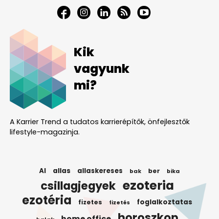
Kik
vagyunk
mi?
A Karrier Trend a tudatos karrierépítők, önfejlesztők
lifestyle-magazinja.
AI
allas
allaskereses
ber
bak
bika
ezoteria
csillagjegyek
ezotéria
foglalkoztatas
fizetes
fizetés
horoszkop
home office