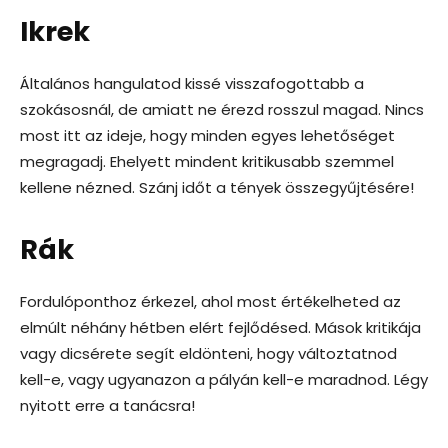
Ikrek
Általános hangulatod kissé visszafogottabb a
szokásosnál, de amiatt ne érezd rosszul magad. Nincs
most itt az ideje, hogy minden egyes lehetőséget
megragadj. Ehelyett mindent kritikusabb szemmel
kellene nézned. Szánj időt a tények összegyűjtésére!
Rák
Fordulóponthoz érkezel, ahol most értékelheted az
elmúlt néhány hétben elért fejlődésed. Mások kritikája
vagy dicsérete segít eldönteni, hogy változtatnod
kell-e, vagy ugyanazon a pályán kell-e maradnod. Légy
nyitott erre a tanácsra!