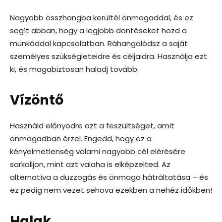
Nagyobb összhangba kerültél önmagaddal, és ez
segít abban, hogy a legjobb döntéseket hozd a
munkáddal kapcsolatban. Ráhangolódsz a saját
személyes szükségleteidre és céljaidra. Használja ezt
ki, és magabiztosan haladj tovább.
Vízöntő
Használd előnyödre azt a feszültséget, amit
önmagadban érzel. Engedd, hogy ez a
kényelmetlenség valami nagyobb cél elérésére
sarkalljon, mint azt valaha is elképzelted. Az
alternatíva a duzzogás és önmaga hátráltatása – és
ez pedig nem vezet sehova ezekben a nehéz időkben!
Halak