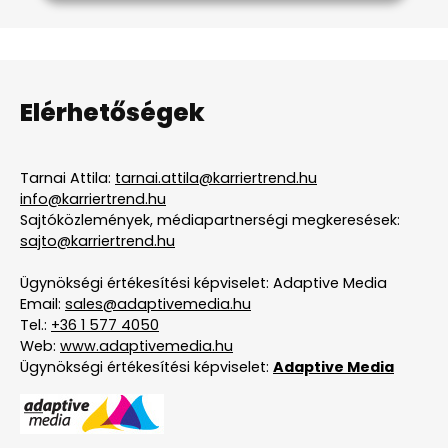
Elérhetőségek
Tarnai Attila:
tarnai.attila@karriertrend.hu
info@karriertrend.hu
Sajtóközlemények, médiapartnerségi megkeresések:
sajto@karriertrend.hu
Ügynökségi értékesítési képviselet: Adaptive Media
Email:
sales@adaptivemedia.hu
Tel.:
+36 1 577 4050
Web:
www.adaptivemedia.hu
Ügynökségi értékesítési képviselet:
Adaptive Media