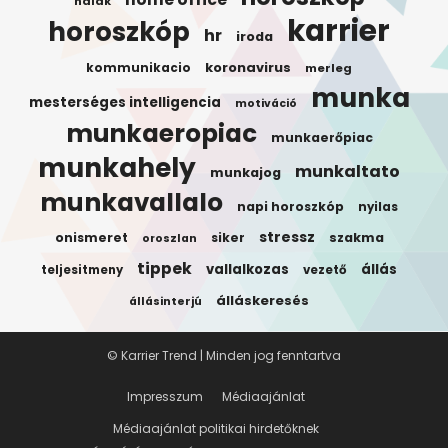
halak
karrier
horoszkóp
hr
iroda
koronavirus
kommunikacio
merleg
munka
mesterséges intelligencia
motiváció
munkaeropiac
munkaerőpiac
munkahely
munkaltato
munkajog
munkavallalo
napi horoszkóp
nyilas
stressz
onismeret
siker
szakma
oroszlan
tippek
vallalkozas
állás
teljesitmeny
vezető
álláskeresés
állásinterjú
© Karrier Trend | Minden jog fenntartva
Impresszum
Médiaajánlat
Médiaajánlat politikai hirdetőknek