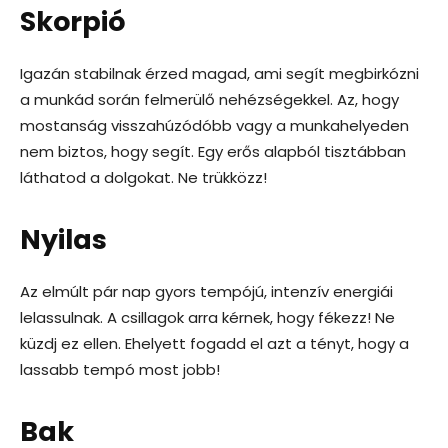
Skorpió
Igazán stabilnak érzed magad, ami segít megbirkózni
a munkád során felmerülő nehézségekkel. Az, hogy
mostanság visszahúzódóbb vagy a munkahelyeden
nem biztos, hogy segít. Egy erős alapból tisztábban
láthatod a dolgokat. Ne trükközz!
Nyilas
Az elmúlt pár nap gyors tempójú, intenzív energiái
lelassulnak. A csillagok arra kérnek, hogy fékezz! Ne
küzdj ez ellen. Ehelyett fogadd el azt a tényt, hogy a
lassabb tempó most jobb!
Bak