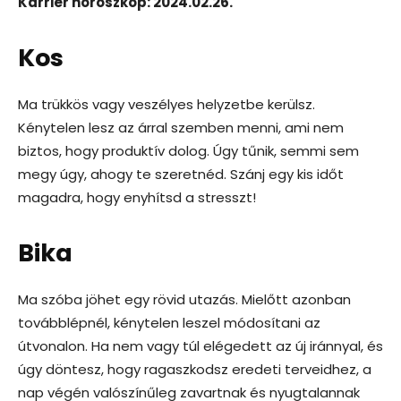
Karrier horoszkóp: 2024.02.26.
Kos
Ma trükkös vagy veszélyes helyzetbe kerülsz.
Kénytelen lesz az árral szemben menni, ami nem
biztos, hogy produktív dolog. Úgy tűnik, semmi sem
megy úgy, ahogy te szeretnéd. Szánj egy kis időt
magadra, hogy enyhítsd a stresszt!
Bika
Ma szóba jöhet egy rövid utazás. Mielőtt azonban
továbblépnél, kénytelen leszel módosítani az
útvonalon. Ha nem vagy túl elégedett az új iránnyal, és
úgy döntesz, hogy ragaszkodsz eredeti terveidhez, a
nap végén valószínűleg zavartnak és nyugtalannak