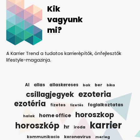
Kik
vagyunk
mi?
A Karrier Trend a tudatos karrierépítők, önfejlesztők
lifestyle-magazinja.
AI
allas
allaskereses
ber
bak
bika
ezoteria
csillagjegyek
ezotéria
foglalkoztatas
fizetes
fizetés
horoszkop
home office
halak
karrier
horoszkóp
hr
iroda
koronavirus
kommunikacio
merleg