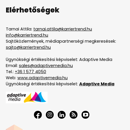
Elérhetőségek
Tarnai Attila:
tarnai.attila@karriertrend.hu
info@karriertrend.hu
Sajtóközlemények, médiapartnerségi megkeresések:
sajto@karriertrend.hu
Ügynökségi értékesítési képviselet: Adaptive Media
Email:
sales@adaptivemedia.hu
Tel.:
+36 1 577 4050
Web:
www.adaptivemedia.hu
Ügynökségi értékesítési képviselet:
Adaptive Media