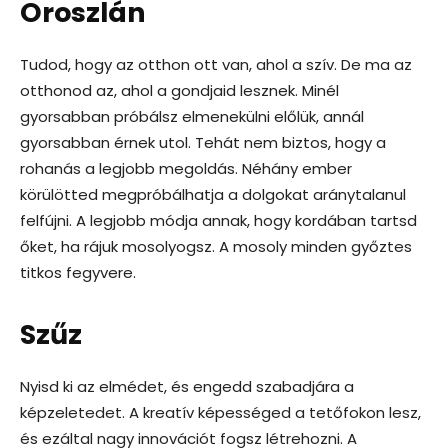
Oroszlán
Tudod, hogy az otthon ott van, ahol a szív. De ma az
otthonod az, ahol a gondjaid lesznek. Minél
gyorsabban próbálsz elmenekülni előlük, annál
gyorsabban érnek utol. Tehát nem biztos, hogy a
rohanás a legjobb megoldás. Néhány ember
körülötted megpróbálhatja a dolgokat aránytalanul
felfújni. A legjobb módja annak, hogy kordában tartsd
őket, ha rájuk mosolyogsz. A mosoly minden győztes
titkos fegyvere.
Szűz
Nyisd ki az elmédet, és engedd szabadjára a
képzeletedet. A kreatív képességed a tetőfokon lesz,
és ezáltal nagy innovációt fogsz létrehozni. A