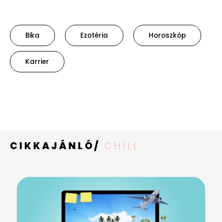
Bika
Ezotéria
Horoszkóp
Karrier
CIKKAJÁNLÓ/
CHILL