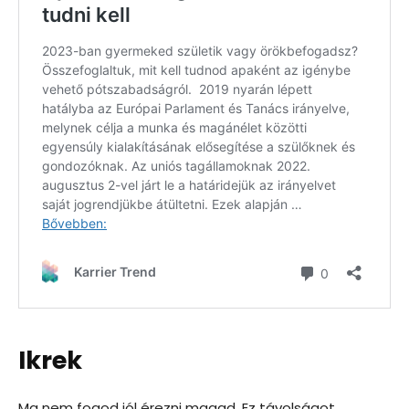
Ikrek
Ma nem fogod jól érezni magad. Ez távolságot