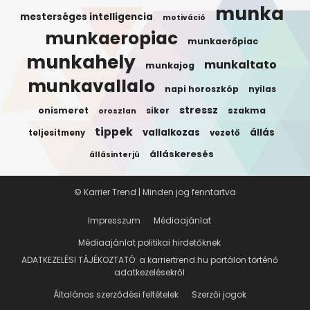
munka
mesterséges intelligencia
motiváció
munkaeropiac
munkaerőpiac
munkahely
munkaltato
munkajog
munkavallalo
napi horoszkóp
nyilas
stressz
onismeret
siker
szakma
oroszlan
tippek
vallalkozas
állás
teljesitmeny
vezető
álláskeresés
állásinterjú
© Karrier Trend | Minden jog fenntartva
Impresszum
Médiaajánlat
Médiaajánlat politikai hirdetőknek
ADATKEZELÉSI TÁJÉKOZTATÓ: a karriertrend.hu portálon történő
adatkezelésekről
Általános szerződési feltételek
Szerzői jogok