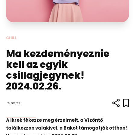
CHILL
Ma kezdeményeznie
kell az egyik
csillagjegynek!
2024.02.26.
24/02/26
A Ikrek fékezze meg érzelmeit, a Vízöntő
találkozzon valakivel, a Bakot támogatják otthon!