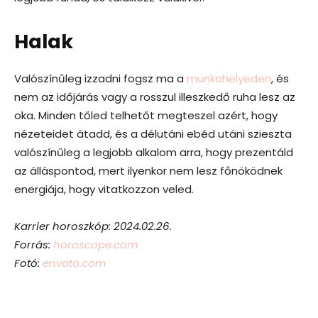
Halak
Valószínűleg izzadni fogsz ma a
munkahelyeden
, és
nem az időjárás vagy a rosszul illeszkedő ruha lesz az
oka. Minden tőled telhetőt megteszel azért, hogy
nézeteidet átadd, és a délutáni ebéd utáni szieszta
valószínűleg a legjobb alkalom arra, hogy prezentáld
az álláspontod, mert ilyenkor nem lesz főnöködnek
energiája, hogy vitatkozzon veled.
Karrier horoszkóp: 2024.02.26.
Forrás:
horoscope.com
Fotó:
envato.com