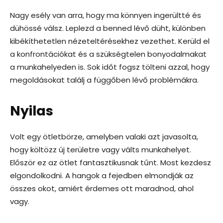
Nagy esély van arra, hogy ma könnyen ingerültté és
dühössé válsz. Leplezd a benned lévő düht, különben
kibékíthetetlen nézeteltérésekhez vezethet. Kerüld el
a konfrontációkat és a szükségtelen bonyodalmakat
a munkahelyeden is. Sok időt fogsz tölteni azzal, hogy
megoldásokat találj a függőben lévő problémákra.
Nyilas
Volt egy ötletbörze, amelyben valaki azt javasolta,
hogy költözz új területre vagy válts munkahelyet.
Először ez az ötlet fantasztikusnak tűnt. Most kezdesz
elgondolkodni. A hangok a fejedben elmondják az
összes okot, amiért érdemes ott maradnod, ahol
vagy.