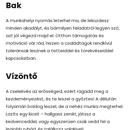
Bak
A munkahelyi nyomás leterhel ma, de leküzdesz
minden akadályt, és bármilyen feladatról legyen szó,
azt jól végezd majd el. Otthon támogatás és
motiváció vár rád, hiszen a családtagok rendkívül
toleránsak lesznek a tetteiddel és törekvéseiddel
kapcsolatban.
Vízöntő
A cselekvés az erősséged, ezért ragadd meg a
kezdeményezést, és te leszel a győztes! A délután
folyamán boldog leszel, de a nehéz munka megterhel.
Lazíts egy kicsit – hallgass zenét, játssz a
kedvenceddel, vagy egyszerűen csak vedd fel a
legjobb ruhád, és találkozz valakivel!