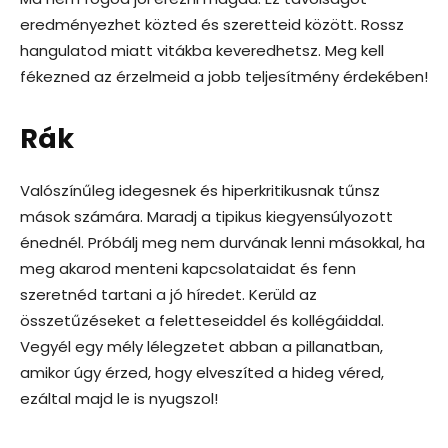
eredményezhet közted és szeretteid között. Rossz
hangulatod miatt vitákba keveredhetsz. Meg kell
fékezned az érzelmeid a jobb teljesítmény érdekében!
Rák
Valószínűleg idegesnek és hiperkritikusnak tűnsz
mások számára. Maradj a tipikus kiegyensúlyozott
énednél. Próbálj meg nem durvának lenni másokkal, ha
meg akarod menteni kapcsolataidat és fenn
szeretnéd tartani a jó híredet. Kerüld az
összetűzéseket a feletteseiddel és kollégáiddal.
Vegyél egy mély lélegzetet abban a pillanatban,
amikor úgy érzed, hogy elveszíted a hideg véred,
ezáltal majd le is nyugszol!