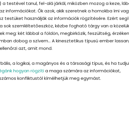
) a testével tanul, fel-alá járkál, miközben mozog a keze, láb
i az információkat. Ők azok, akik szeretnek a homokba írni vag
z testüket használják az információk rögzítésére. Ezért segít
a sok szemléltetőeszköz, kézbe fogható tárgy van a közelü
 meg: két lábbal a földön, megbirkózik, feszültség, érzéken
rkomban dobog a szívem… A kinesztetikus típusú ember lassan
ellenőrzi azt, amit mond.
ális, a logikai, a magányos és a társasági típus, és ha tudju
légánk hogyan rögzíti
a maga számára az információkat,
 számos konfliktustól kímélhetjük meg egymást.