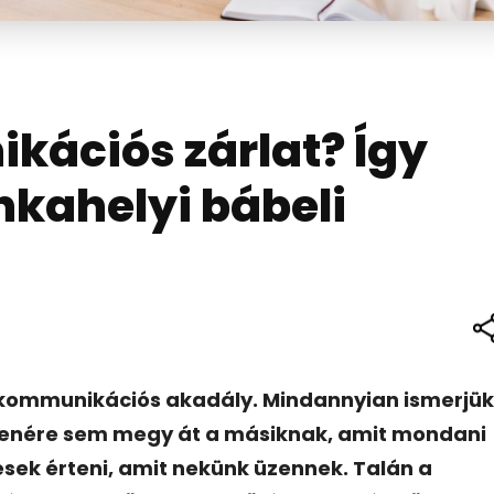
kációs zárlat? Így
nkahelyi bábeli
 kommunikációs akadály. Mindannyian ismerjük
llenére sem megy át a másiknak, amit mondani
sek érteni, amit nekünk üzennek. Talán a