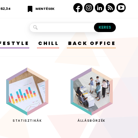
362,34
MENTÉSEK
IFESTYLE
CHILL
BACK OFFICE
STATISZTIKÁK
ÁLLÁSBÖRZÉK