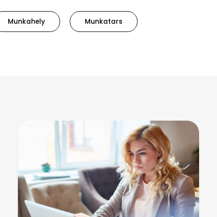
Munkahely
Munkatars