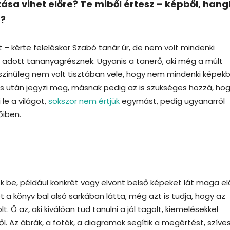
 vihet előre? Te miből értesz – képből, hang
d?
 – kérte feleléskor Szabó tanár úr, de nem volt mindenki
a adott tananyagrésznek. Ugyanis a tanerő, aki még a múlt
ószínűleg nem volt tisztában vele, hogy nem mindenki képek
llás után jegyzi meg, másnak pedig az is szükséges hozzá, ho
le a világot,
sokszor nem értjük
egymást, pedig ugyanarról
őiben.
k be, például konkrét vagy elvont belső képeket lát maga el
a könyv bal alsó sarkában látta, még azt is tudja, hogy az
t. Ő az, aki kiválóan tud tanulni a jól tagolt, kiemelésekkel
. Az ábrák, a fotók, a diagramok segítik a megértést, szíve