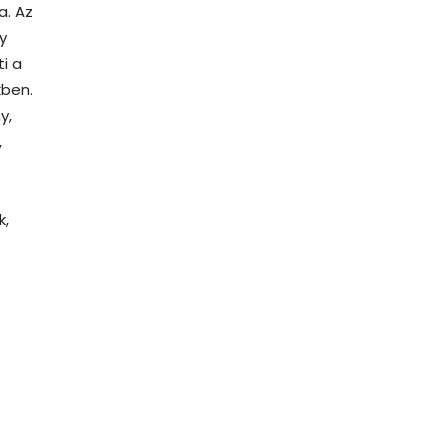
a. Az
y
i a
kben.
y,
,
k,