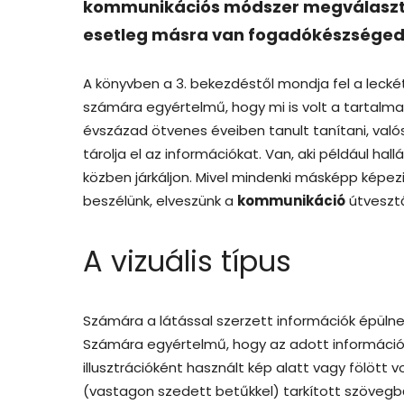
kommunikációs módszer megválasztása
esetleg másra van fogadókészsége
A könyvben a 3. bekezdéstől mondja fel a leckét
számára egyértelmű, hogy mi is volt a tartalm
évszázad ötvenes éveiben tanult tanítani, val
tárolja el az információkat. Van, aki például ha
közben járkáljon. Mivel mindenki másképp képezi 
beszélünk, elveszünk a
kommunikáció
útveszt
A vizuális típus
Számára a látással szerzett információk épülne
Számára egyértelmű, hogy az adott információt 
illusztrációként használt kép alatt vagy fölött vol
(vastagon szedett betűkkel) tarkított szövegből