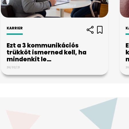
KARRIER
K
Ezt a 3 kommunikációs
E
trükköt ismerned kell, ha
k
mindenkit le…
26/02/21
26