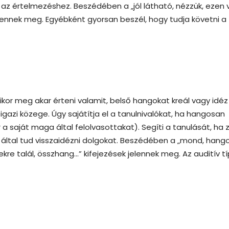
 az értelmezéshez. Beszédében a „jól látható, nézzük, ezen 
jelennek meg. Egyébként gyorsan beszél, hogy tudja követni a
amikor meg akar érteni valamit, belső hangokat kreál vagy idéz 
gazi közege. Úgy sajátítja el a tanulnivalókat, ha hangosan
 a saját maga által felolvasottakat). Segíti a tanulását, ha
által tud visszaidézni dolgokat. Beszédében a „mond, hango
lekre talál, összhang…” kifejezések jelennek meg. Az auditív t