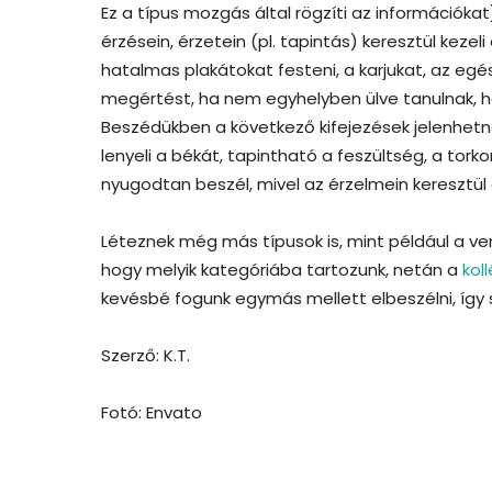
Ez a típus mozgás által rögzíti az információkat
érzésein, érzetein (pl. tapintás) keresztül kezel
hatalmas plakátokat festeni, a karjukat, az egés
megértést, ha nem egyhelyben ülve tanulnak, h
Beszédükben a következő kifejezések jelenhetnek
lenyeli a békát, tapintható a feszültség, a to
nyugodtan beszél, mivel az érzelmein keresztül 
Léteznek még más típusok is, mint például a verb
hogy melyik kategóriába tartozunk, netán a
kol
kevésbé fogunk egymás mellett elbeszélni, így
Szerző: K.T.
Fotó: Envato