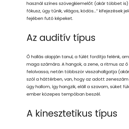
használ színes szövegkiemelőt (akár többet is)
fókusz, úgy tűnik, világos, ködös…” kifejezések 
fejében futó képeket.
Az auditív típus
Ő hallás alapján tanul, a fülét fordítja felénk, 
maga számára. A hangok, a zene, a ritmus az ő i
felolvassa, netán többször visszahallgatja (akár
szól a háttérben, van, hogy az adott zeneszám 
úgy hallom, így hangzik, eláll a szavam, süket fü
ember közepes tempóban beszél.
A kinesztetikus típus