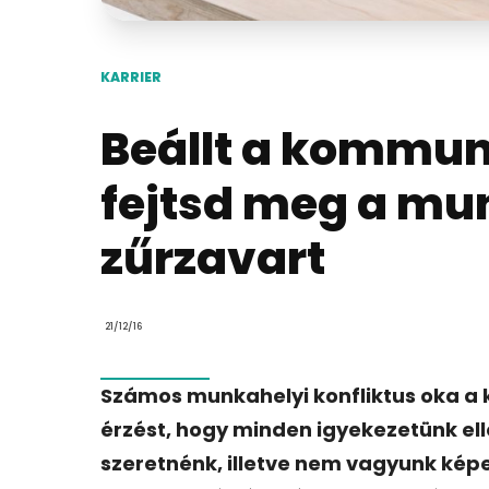
KARRIER
Beállt a kommuni
fejtsd meg a mu
zűrzavart
21/12/16
Számos munkahelyi konfliktus oka a
érzést, hogy minden igyekezetünk e
szeretnénk, illetve nem vagyunk képe