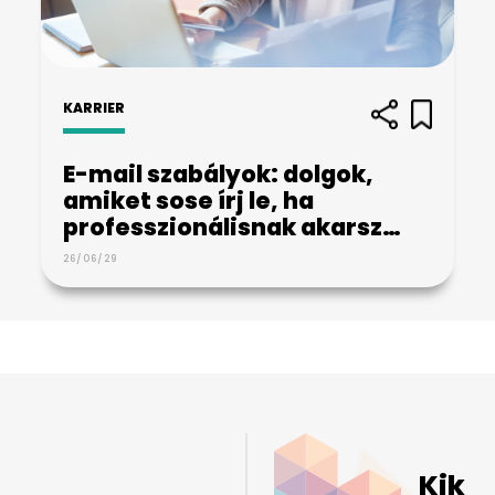
KARRIER
E-mail szabályok: dolgok,
amiket sose írj le, ha
professzionálisnak akarsz…
26/06/29
Kik