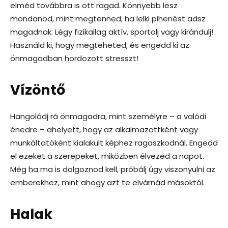
elméd továbbra is ott ragad. Könnyebb lesz
mondanod, mint megtenned, ha lelki pihenést adsz
magadnak. Légy fizikailag aktív, sportolj vagy kirándulj!
Használd ki, hogy megteheted, és engedd ki az
önmagadban hordozott stresszt!
Vízöntő
Hangolódj rá önmagadra, mint személyre – a valódi
énedre – ahelyett, hogy az alkalmazottként vagy
munkáltatóként kialakult képhez ragaszkodnál. Engedd
el ezeket a szerepeket, miközben élvezed a napot.
Még ha ma is dolgoznod kell, próbálj úgy viszonyulni az
emberekhez, mint ahogy azt te elvárnád másoktól.
Halak