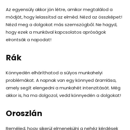
Az egyensúly akkor jön létre, amikor megtalálod a
módját, hogy lelassítsd az elméd. Nézd az összképet!
Nézd meg a dolgokat más szemszögből. Ne hagyd,
hogy ezek a munkával kapcsolatos apróságok
elrontsák a napodat!
Rák
Könnyedén elháríthatod a súlyos munkahelyi
problémákat. A napnak van egy könnyed áramlása,
amely segít elengedni a munkahét intenzitását. Még
akkor is, ha ma dolgozol, vedd könnyedén a dolgokat!
Oroszlán
Reméled, hogy sikerül elmenekülni a nehéz kérdések