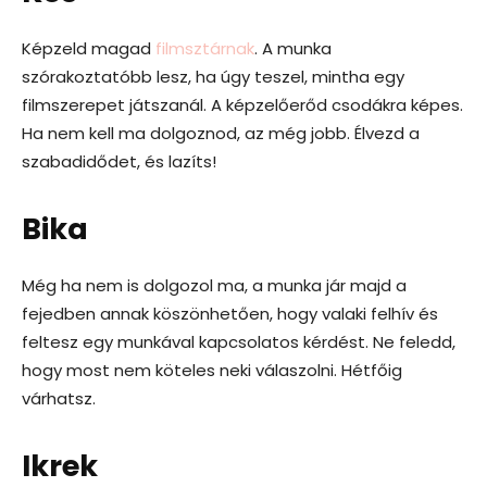
Képzeld magad
filmsztárnak
. A munka
szórakoztatóbb lesz, ha úgy teszel, mintha egy
filmszerepet játszanál. A képzelőerőd csodákra képes.
Ha nem kell ma dolgoznod, az még jobb. Élvezd a
szabadidődet, és lazíts!
Bika
Még ha nem is dolgozol ma, a munka jár majd a
fejedben annak köszönhetően, hogy valaki felhív és
feltesz egy munkával kapcsolatos kérdést. Ne feledd,
hogy most nem köteles neki válaszolni. Hétfőig
várhatsz.
Ikrek