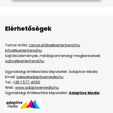
Elérhetőségek
Tarnai Attila:
tarnai.attila@karriertrend.hu
info@karriertrend.hu
Sajtóközlemények, médiapartnerségi megkeresések:
sajto@karriertrend.hu
Ügynökségi értékesítési képviselet: Adaptive Media
Email:
sales@adaptivemedia.hu
Tel.:
+36 1 577 4050
Web:
www.adaptivemedia.hu
Ügynökségi értékesítési képviselet:
Adaptive Media