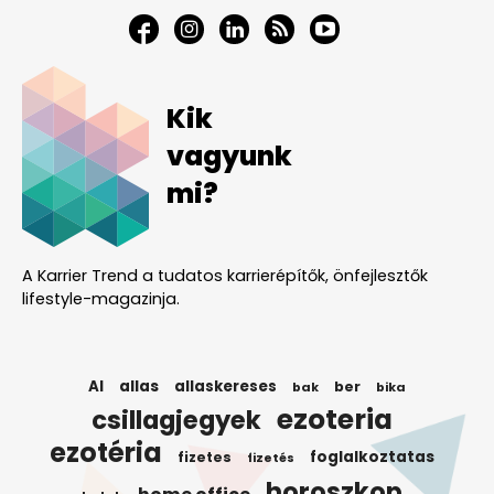
Kik
vagyunk
mi?
A Karrier Trend a tudatos karrierépítők, önfejlesztők
lifestyle-magazinja.
AI
allas
allaskereses
ber
bak
bika
ezoteria
csillagjegyek
ezotéria
foglalkoztatas
fizetes
fizetés
horoszkop