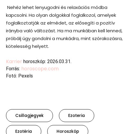
Nehéz lehet lenyugodni és relaxációs módba
kapcsolni. Ha olyan dolgokkal foglalkozol, amelyek
foglalkoztatják az elmédet, az elősegíti a pozitív
irányba való változást. Ha ma munkában kell lenned,
próbálj úgy gondolni a munkádra, mint szórakozásra,
kötelesség helyett.
Karrier
horoszkóp: 2026.03.31.
horoscope.com
Forrás:
Fotó: Pexels
Csillagjegyek
Ezoteria
Ezotéria
Horoszkóp