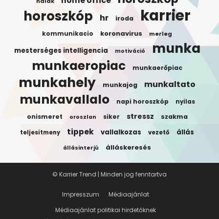
home office
halak
karrier
horoszkóp
hr
iroda
koronavirus
kommunikacio
merleg
munka
mesterséges intelligencia
motiváció
munkaeropiac
munkaerőpiac
munkahely
munkaltato
munkajog
munkavallalo
napi horoszkóp
nyilas
stressz
onismeret
siker
szakma
oroszlan
tippek
vallalkozas
állás
teljesitmeny
vezető
álláskeresés
állásinterjú
© Karrier Trend | Minden jog fenntartva
Impresszum
Médiaajánlat
Médiaajánlat politikai hirdetőknek