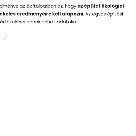
edménye az építőiparban az, hogy
az épület ökológiai
ékelés eredményeire kell alapozni
. Az egyes építési
-értékelései adnak ehhez adatokat.
en/