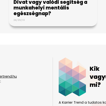
Divat vagy valódi segítség a
munkahelyi mentális
egészségnap?
26/05/10
Kik
vagy
ertrend.hu
:
mi?
A Karrier Trend a tudatos ka