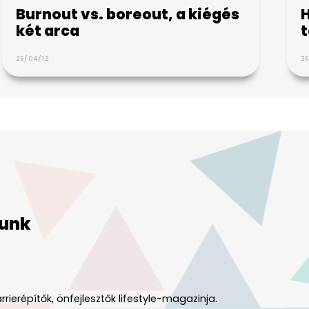
Burnout vs. boreout, a kiégés
H
két arca
t
26/04/12
26
unk
rrierépítők, önfejlesztők lifestyle-magazinja.