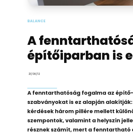
BALANCE
A fenntarthatósá
építőiparban is
21/08/12
A fenntarthatóság fogalma az építő-
szabványokat is ez alapján alakítják:
kérdések három pillére mellett külö
szempontok, valamint a helyszín jelle
résznek számít, mert a fenntartható