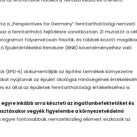
a a „Perspectives for Germany” fenntarthatósági nemzeti
lmaz a fenntartható fejlődésre vonatkozóan: 21 mutatót a cé
 programot folyamatosan frissítik, és többek között magáb
tó Épületértékelési Rendszer (BNB) követelményeihez való
atok (EPD-k) dokumentálják az építési termékek környezetre
iókat nyújtanak az épület ökológiai minőségének értékeléséh
és ez által az épületek fenntarthatósági értékeléséhez is.
 egyre inkább arra készteti az ingatlanbefektetőket és
lasztásakor vegyék figyelembe a környezetvédelmi
egyre fontosabbak, nemzetközileg elismert eszközök az