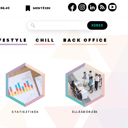
366,40
MENTÉSEK
IFESTYLE
CHILL
BACK OFFICE
STATISZTIKÁK
ÁLLÁSBÖRZÉK