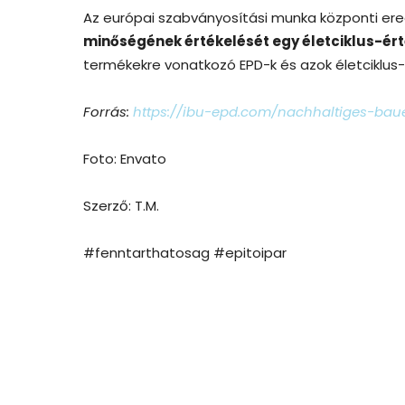
Az európai szabványosítási munka központi er
minőségének értékelését egy életciklus-ért
termékekre vonatkozó EPD-k és azok életciklus
Forrás:
https://ibu-epd.com/nachhaltiges-bau
Foto: Envato
Szerző: T.M.
#fenntarthatosag #epitoipar