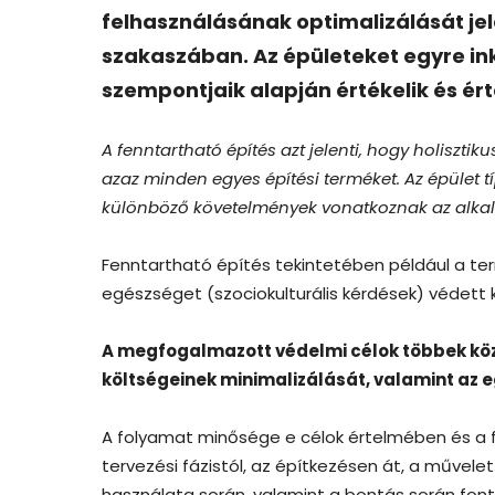
felhasználásának optimalizálását jel
szakaszában. Az épületeket egyre in
szempontjaik alapján értékelik és ért
A fenntartható építés azt jelenti, hogy holiszt
azaz minden egyes építési terméket. Az épület t
különböző követelmények vonatkoznak az alkalm
Fenntartható építés tekintetében például a ter
egészséget (szociokulturális kérdések) védett ki
A megfogalmazott védelmi célok többek közö
költségeinek minimalizálását, valamint az 
A folyamat minősége e célok értelmében és a f
tervezési fázistól, az építkezésen át, a művele
használata során, valamint a bontás során font