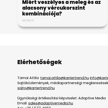
Miért veszélyes a meleg és az
alacsony vércukorszint
kombinációja?
26/06/10
Elérhetőségek
Tarnai Attila:
tarnai.attila@karriertrend.hu
info@karri
Sajtóközlemények, médiapartnerségi megkeresések
sajto@karriertrend.hu
Ügynökségi értékesítési képviselet: Adaptive Media
Email:
sales@adaptivemedia.hu