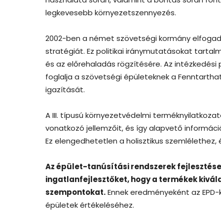
legkevesebb környezetszennyezés.
2002-ben a német szövetségi kormány elfogadt
stratégiát. Ez politikai iránymutatásokat tarta
és az előrehaladás rögzítésére. Az intézkedési
foglalja a szövetségi épületeknek a Fenntartha
igazítását.
A III. típusú környezetvédelmi terméknyilatkoz
vonatkozó jellemzőit, és így alapvető informác
Ez elengedhetetlen a holisztikus szemlélethez, 
Az épület-tanúsítási rendszerek fejlesztése
ingatlanfejlesztőket, hogy a termékek kivá
szempontokat.
Ennek eredményeként az EPD-k 
épületek értékeléséhez.