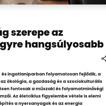
g szerepe az
 egyre hangsúlyosabb
 és ingatlaniparban folyamatosan fejlődik, a
 az ökológia, a gazdaság és a szociokulturális
nösen fontosak a műszaki és folyamatminőségi
mzői. Az életciklus figyelembe vétele is elemi
 építés a nyersanyagok és az energia