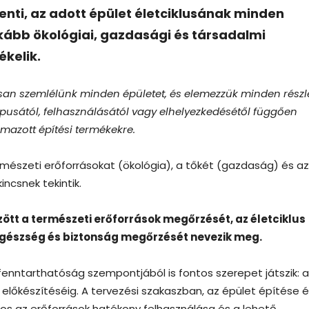
enti, az adott épület életciklusának minden
kább ökológiai, gazdasági és társadalmi
ékelik.
ikusan szemlélünk minden épületet, és elemezzük minden részle
ípusától, felhasználásától vagy elhelyezkedésétől függően
azott építési termékekre.
mészeti erőforrásokat (ökológia), a tőkét (gazdaság) és az
ncsnek tekintik.
tt a természeti erőforrások megőrzését, az életciklus
egészség és biztonság megőrzését nevezik meg.
enntarthatóság szempontjából is fontos szerepet játszik: a
t előkészítéséig. A tervezési szakaszban, az épület építése 
os az erőforrások hatékony felhasználása és a lehető