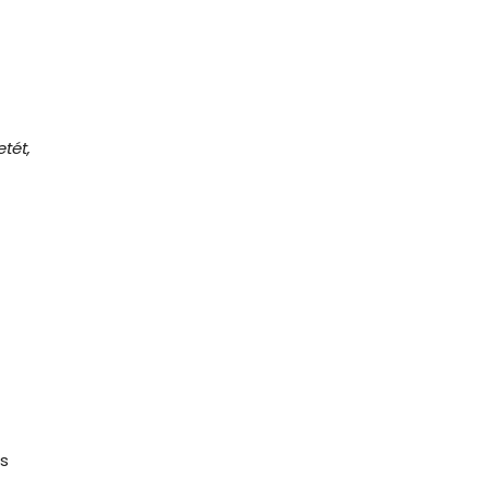
tét,
és