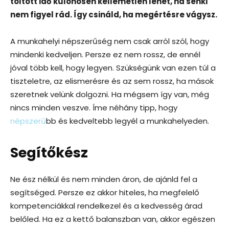
töltött idő különösen kellemetlen lehet, ha senki
nem figyel rád. Így csináld, ha megértésre vágysz.
A munkahelyi népszerűség nem csak arról szól, hogy
mindenki kedveljen. Persze ez nem rossz, de ennél
jóval több kell, hogy legyen. Szükségünk van ezen túl a
tiszteletre, az elismerésre és az sem rossz, ha mások
szeretnek velünk dolgozni. Ha mégsem így van, még
nincs minden veszve. Íme néhány tipp, hogy
népszerű
bb és kedveltebb legyél a munkahelyeden.
Segítőkész
Ne ész nélkül és nem minden áron, de ajánld fel a
segítséged. Persze ez akkor hiteles, ha megfelelő
kompetenciákkal rendelkezel és a kedvesség árad
belőled. Ha ez a kettő balanszban van, akkor egészen