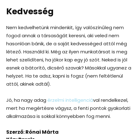
Kedvesség
Nem kedvelhetünk mindenkit, így valószínűleg nem
fogod annak a társaságát keresni, aki veled nem
hasonlóan bánik, de a saját kedvességed attól még
létező. Használd ki. Még az ilyen munkatársat is meg
lehet szelídíteni, ha jókor kap egy jó szót. Neked is jól
esnek a bátorító, dicsérő szavak? Másokkal ugyanez a
helyzet. Ha te adsz, kapni is fogsz (nem feltétlenül
attól, akinek adtál).
Jó, ha nagy adag
érzelmi intelligenciá
val rendelkezel,
mert ha megértésre vágysz, a fenti pontok gyakorlati
alkalmazása is sokkal könnyebben fog menni.
Szerző: Rónai Márta