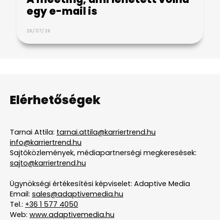
egy e-mail is
26/07/26
Elérhetőségek
Tarnai Attila:
tarnai.attila@karriertrend.hu
info@karriertrend.hu
Sajtóközlemények, médiapartnerségi megkeresések:
sajto@karriertrend.hu
Ügynökségi értékesítési képviselet: Adaptive Media
Email:
sales@adaptivemedia.hu
Tel.:
+36 1 577 4050
Web:
www.adaptivemedia.hu