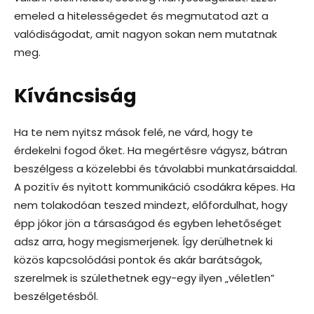
emeled a hitelességedet és megmutatod azt a
valódiságodat, amit nagyon sokan nem mutatnak
meg.
Kíváncsiság
Ha te nem nyitsz mások felé, ne várd, hogy te
érdekelni fogod őket. Ha megértésre vágysz, bátran
beszélgess a közelebbi és távolabbi munkatársaiddal.
A pozitív és nyitott kommunikáció csodákra képes. Ha
nem tolakodóan teszed mindezt, előfordulhat, hogy
épp jókor jön a társaságod és egyben lehetőséget
adsz arra, hogy megismerjenek. Így derülhetnek ki
közös kapcsolódási pontok és akár barátságok,
szerelmek is születhetnek egy-egy ilyen „véletlen”
beszélgetésből.