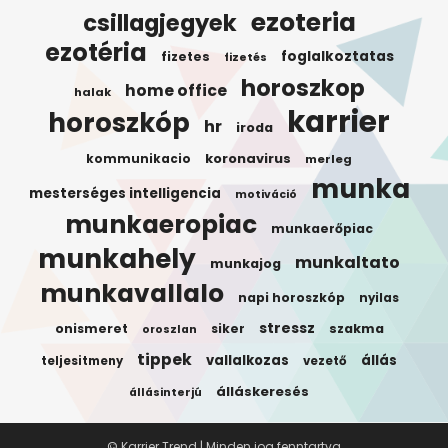
ezoteria
csillagjegyek
ezotéria
foglalkoztatas
fizetes
fizetés
horoszkop
home office
halak
karrier
horoszkóp
hr
iroda
koronavirus
kommunikacio
merleg
munka
mesterséges intelligencia
motiváció
munkaeropiac
munkaerőpiac
munkahely
munkaltato
munkajog
munkavallalo
napi horoszkóp
nyilas
stressz
onismeret
siker
szakma
oroszlan
tippek
vallalkozas
állás
teljesitmeny
vezető
álláskeresés
állásinterjú
© Karrier Trend | Minden jog fenntartva