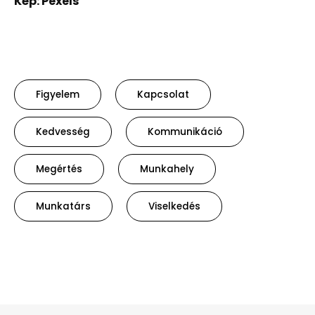
Kép: Pexels
Figyelem
Kapcsolat
Kedvesség
Kommunikáció
Megértés
Munkahely
Munkatárs
Viselkedés