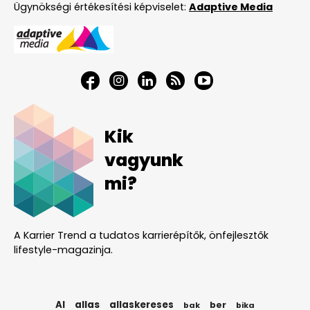
Ügynökségi értékesítési képviselet:
Adaptive Media
Kik
vagyunk
mi?
A Karrier Trend a tudatos karrierépítők, önfejlesztők
lifestyle-magazinja.
AI
allas
allaskereses
ber
bak
bika