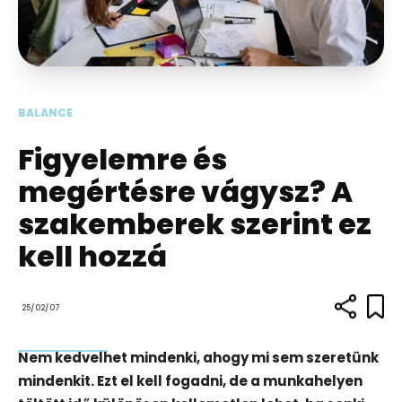
BALANCE
Figyelemre és
megértésre vágysz? A
szakemberek szerint ez
kell hozzá
25/02/07
Nem kedvelhet mindenki, ahogy mi sem szeretünk
mindenkit. Ezt el kell fogadni, de a munkahelyen