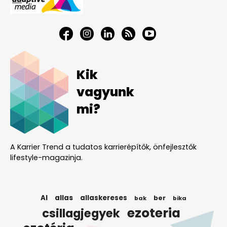
Kik
vagyunk
mi?
A Karrier Trend a tudatos karrierépítők, önfejlesztők
lifestyle-magazinja.
AI
allas
allaskereses
ber
bak
bika
ezoteria
csillagjegyek