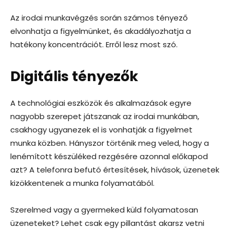
Az irodai munkavégzés során számos tényező
elvonhatja a figyelmünket, és akadályozhatja a
hatékony koncentrációt. Erről lesz most szó.
Digitális tényezők
A technológiai eszközök és alkalmazások egyre
nagyobb szerepet játszanak az irodai munkában,
csakhogy ugyanezek el is vonhatják a figyelmet
munka közben. Hányszor történik meg veled, hogy a
lenémított készüléked rezgésére azonnal előkapod
azt? A telefonra befutó értesítések, hívások, üzenetek
kizökkentenek a munka folyamatából.
Szerelmed vagy a gyermeked küld folyamatosan
üzeneteket? Lehet csak egy pillantást akarsz vetni