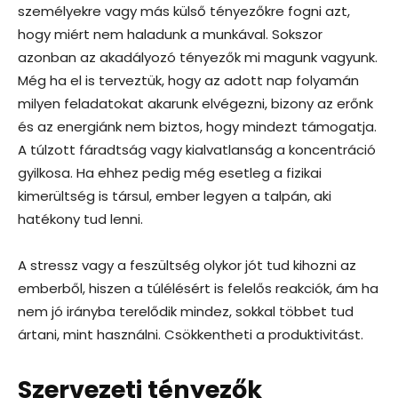
személyekre vagy más külső tényezőkre fogni azt,
hogy miért nem haladunk a munkával. Sokszor
azonban az akadályozó tényezők mi magunk vagyunk.
Még ha el is terveztük, hogy az adott nap folyamán
milyen feladatokat akarunk elvégezni, bizony az erőnk
és az energiánk nem biztos, hogy mindezt támogatja.
A túlzott fáradtság vagy kialvatlanság a koncentráció
gyilkosa. Ha ehhez pedig még esetleg a fizikai
kimerültség is társul, ember legyen a talpán, aki
hatékony tud lenni.
A stressz vagy a feszültség olykor jót tud kihozni az
emberből, hiszen a túlélésért is felelős reakciók, ám ha
nem jó irányba terelődik mindez, sokkal többet tud
ártani, mint használni. Csökkentheti a produktivitást.
Szervezeti tényezők