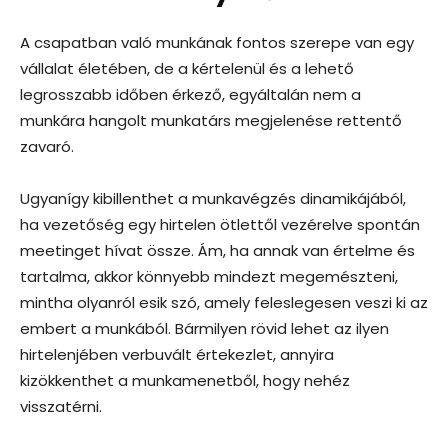
A csapatban való munkának fontos szerepe van egy
vállalat életében, de a kértelenül és a lehető
legrosszabb időben érkező, egyáltalán nem a
munkára hangolt munkatárs megjelenése rettentő
zavaró.
Ugyanígy kibillenthet a munkavégzés dinamikájából,
ha vezetőség egy hirtelen ötlettől vezérelve spontán
meetinget hívat össze. Ám, ha annak van értelme és
tartalma, akkor könnyebb mindezt megemészteni,
mintha olyanról esik szó, amely feleslegesen veszi ki az
embert a munkából. Bármilyen rövid lehet az ilyen
hirtelenjében verbuvált értekezlet, annyira
kizökkenthet a munkamenetből, hogy nehéz
visszatérni.