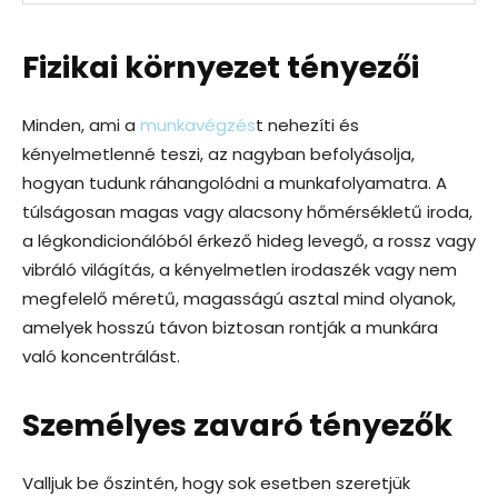
Fizikai környezet tényezői
Minden, ami a
munkavégzés
t nehezíti és
kényelmetlenné teszi, az nagyban befolyásolja,
hogyan tudunk ráhangolódni a munkafolyamatra. A
túlságosan magas vagy alacsony hőmérsékletű iroda,
a légkondicionálóból érkező hideg levegő, a rossz vagy
vibráló világítás, a kényelmetlen irodaszék vagy nem
megfelelő méretű, magasságú asztal mind olyanok,
amelyek hosszú távon biztosan rontják a munkára
való koncentrálást.
Személyes zavaró tényezők
Valljuk be őszintén, hogy sok esetben szeretjük