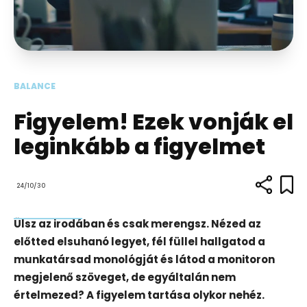
BALANCE
Figyelem! Ezek vonják el
leginkább a figyelmet
24/10/30
Ülsz az irodában és csak merengsz. Nézed az
előtted elsuhanó legyet, fél füllel hallgatod a
munkatársad monológját és látod a monitoron
megjelenő szöveget, de egyáltalán nem
értelmezed? A figyelem tartása olykor nehéz.