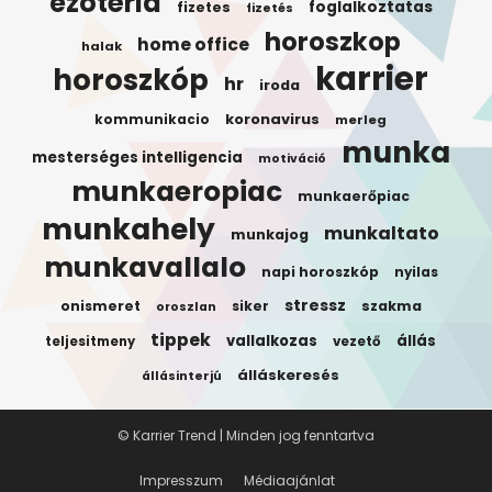
ezotéria
foglalkoztatas
fizetes
fizetés
horoszkop
home office
halak
karrier
horoszkóp
hr
iroda
koronavirus
kommunikacio
merleg
munka
mesterséges intelligencia
motiváció
munkaeropiac
munkaerőpiac
munkahely
munkaltato
munkajog
munkavallalo
napi horoszkóp
nyilas
stressz
onismeret
siker
szakma
oroszlan
tippek
vallalkozas
állás
teljesitmeny
vezető
álláskeresés
állásinterjú
© Karrier Trend | Minden jog fenntartva
Impresszum
Médiaajánlat