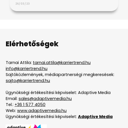
26/03/23
Elérhetőségek
Tarnai Attila:
tarnai.attila@karriertrend.hu
info@karriertrend.hu
Sajtóközlemények, médiapartnerségi megkeresések:
sajto@karriertrend.hu
Ügynökségi értékesítési képviselet: Adaptive Media
Email:
sales@adaptivemedia.hu
Tel.:
+36 1 577 4050
Web:
www.adaptivemedia.hu
Ügynökségi értékesítési képviselet:
Adaptive Media