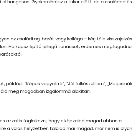
 el hangosan. Gyakorolhatsz a tükör előtt, de a családod és
 az családtag, barát vagy kolléga – kérj tőle visszajelzést
odon. Ha kapsz építő jellegű tanácsot, érdemes megfogadn
barátoktól.
 például: “Képes vagyok rá”, “Jól felkészültem”, „Megcsinál
óbáld meg magadban izgalommá alakítani.
es azzal is foglalkozni, hogy elképzeled magad abban a
ire a valós helyzetben találod már magad, már nem is olyan