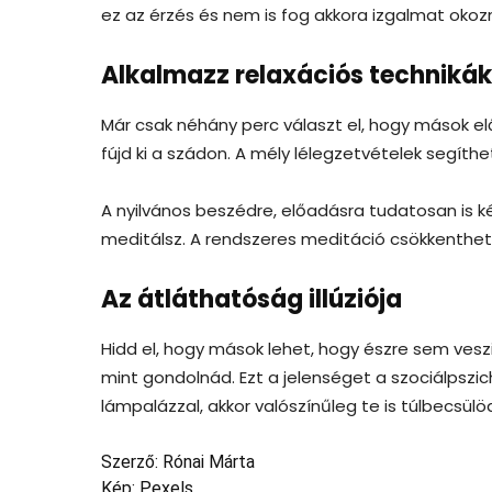
ez az érzés és nem is fog akkora izgalmat okozn
Alkalmazz relaxációs techniká
Már csak néhány perc választ el, hogy mások el
fújd ki a szádon. A mély lélegzetvételek segí
A nyilvános beszédre, előadásra tudatosan is 
meditálsz. A rendszeres meditáció csökkentheti
Az átláthatóság illúziója
Hidd el, hogy mások lehet, hogy észre sem ves
mint gondolnád. Ezt a jelenséget a szociálpszi
lámpalázzal, akkor valószínűleg te is túlbecsülö
Szerző: Rónai Márta
Kép: Pexels