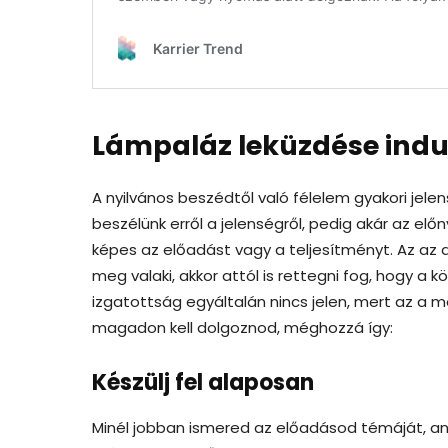
Lámpaláz leküzdése indu
A nyilvános beszédtől való félelem gyakori jele
beszélünk erről a jelenségről, pedig akár az előn
képes az előadást vagy a teljesítményt. Az az a
meg valaki, akkor attól is rettegni fog, hogy a k
izgatottság egyáltalán nincs jelen, mert az a mo
magadon kell dolgoznod, méghozzá így:
Készülj fel alaposan
Minél jobban ismered az előadásod témáját, a