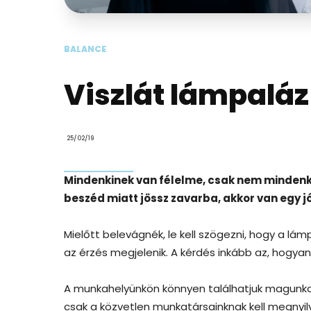
BALANCE
Viszlát lámpaláz
25/02/19
Mindenkinek van félelme, csak nem mindenkin
beszéd miatt jössz zavarba, akkor van egy j
Mielőtt belevágnék, le kell szögezni, hogy a lá
az érzés megjelenik. A kérdés inkább az, hogyan
A munkahelyünkön könnyen találhatjuk magunkat 
csak a közvetlen munkatársainknak kell megnyilv