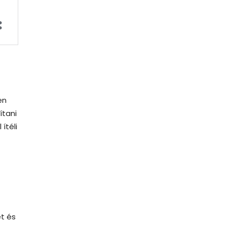
en
ítani
ítéli
t és