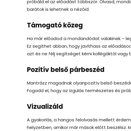
próbáld el az előadást többször. Olvasd, mondd
barátok is lehetnek a nézőid.
Támogató közeg
Ha már előadod a mondandódat valakinek – legyen
Ez segíthet abban, hogy javíthass az előadás
azt és ne félj segítséget kérni kollégáktól vagy 
Pozitív belső párbeszéd
Mantrázz magadnak olyanpozitív belső beszédet,
Fogadd el, hogy az izgulás természetes és pr
Vizualizáld
A gyakorlás, a hangos felolvasás mellett érdem
helyzetben, amikor már mások előtt beszélsz. M