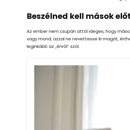
Beszélned kell mások elő
Az ember nem csupán attól ideges, hogy mások el
vagy mond, azzal ne nevettesse ki magát, érthe
leginkább az „énről” szól.