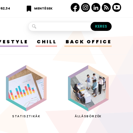
362,34
MENTÉSEK
IFESTYLE
CHILL
BACK OFFICE
STATISZTIKÁK
ÁLLÁSBÖRZÉK