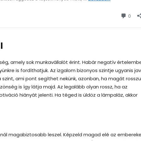
l
nség, amely sok munkavállalót érint. Habár negatív értelemb
yünkre is fordíthatjuk. Az izgalom bizonyos szintje ugyanis jav
 szint, ami pont segíthet nekünk, azonban, ha magát rosszul 
özönség is így látja majd. Az legalább olyan rossz, ha az
tiváció hiányát jelenti. Ha téged is üldöz a lámpaláz, akkor
nnál magabiztosabb leszel. Képzeld magad elé az embereke