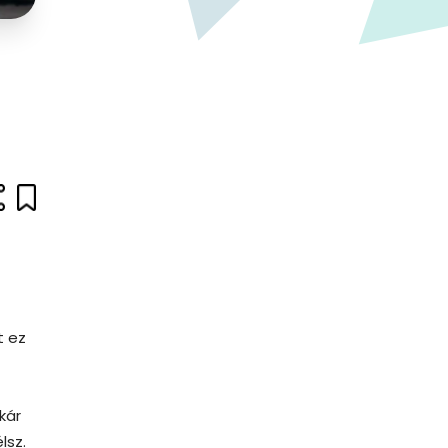
t ez
kár
lsz.