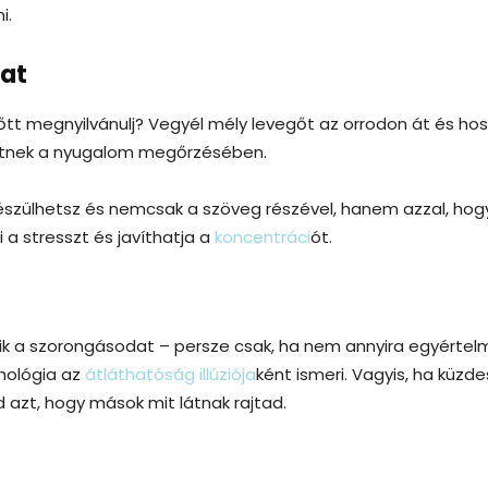
i.
kat
őtt megnyilvánulj? Vegyél mély levegőt az orrodon át és ho
thetnek a nyugalom megőrzésében.
készülhetsz és nemcsak a szöveg részével, hanem azzal, hog
 a stresszt és javíthatja a
koncentráci
ót.
zik a szorongásodat – persze csak, ha nem annyira egyértel
chológia az
átláthatóság illúziója
ként ismeri. Vagyis, ha küzde
d azt, hogy mások mit látnak rajtad.