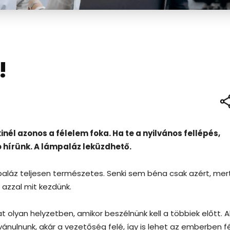
!
él azonos a félelem foka. Ha te a nyilvános fellépés,
ó hírünk. A lámpaláz leküzdhető.
mpaláz teljesen természetes. Senki sem béna csak azért, mer
 azzal mit kezdünk.
olyan helyzetben, amikor beszélnünk kell a többiek előtt. A
ánulnunk, akár a vezetőség felé, így is lehet az emberben fé