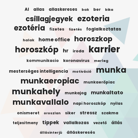
AI
allas
allaskereses
ber
bak
bika
ezoteria
csillagjegyek
ezotéria
foglalkoztatas
fizetes
fizetés
horoszkop
home office
halak
karrier
horoszkóp
hr
iroda
koronavirus
kommunikacio
merleg
munka
mesterséges intelligencia
motiváció
munkaeropiac
munkaerőpiac
munkahely
munkaltato
munkajog
munkavallalo
napi horoszkóp
nyilas
stressz
onismeret
siker
szakma
oroszlan
tippek
vallalkozas
állás
teljesitmeny
vezető
álláskeresés
állásinterjú