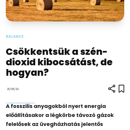
BALANCE
Csökkentsük a szén-
dioxid kibocsátást, de
hogyan?
21/08/22
A fosszilis anyagokból nyert energia
előállításakor a légkörbe távozó gázok
felelősek az üvegházhatás jelentős