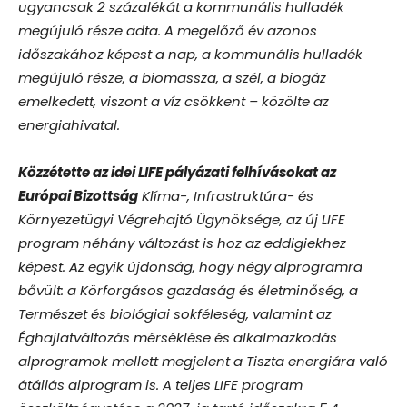
ugyancsak 2 százalékát a kommunális hulladék
megújuló része adta. A megelőző év azonos
időszakához képest a nap, a kommunális hulladék
megújuló része, a biomassza, a szél, a biogáz
emelkedett, viszont a víz csökkent – közölte az
energiahivatal.
Közzétette az idei LIFE pályázati felhívásokat az
Európai Bizottság
Klíma-, Infrastruktúra- és
Környezetügyi Végrehajtó Ügynöksége, az új LIFE
program néhány változást is hoz az eddigiekhez
képest. Az egyik újdonság, hogy négy alprogramra
bővült: a Körforgásos gazdaság és életminőség, a
Természet és biológiai sokféleség, valamint az
Éghajlatváltozás mérséklése és alkalmazkodás
alprogramok mellett megjelent a Tiszta energiára való
átállás alprogram is. A teljes LIFE program