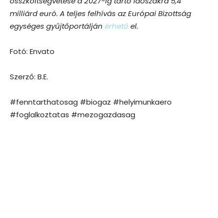
összköltségvetése a 2027-ig tartó időszakra 5,4
milliárd euró. A teljes felhívás az Európai Bizottság
egységes gyűjtőportálján
érhető
el.
Fotó: Envato
Szerző: B.E.
#fenntarthatosag #biogaz #helyimunkaero
#foglalkoztatas #mezogazdasag