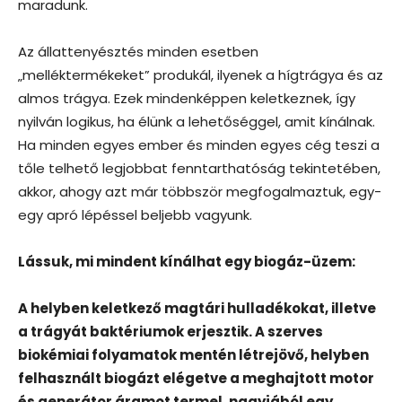
maradunk.
Az állattenyésztés minden esetben
„melléktermékeket” produkál, ilyenek a hígtrágya és az
almos trágya. Ezek mindenképpen keletkeznek, így
nyilván logikus, ha élünk a lehetőséggel, amit kínálnak.
Ha minden egyes ember és minden egyes cég teszi a
tőle telhető legjobbat fenntarthatóság tekintetében,
akkor, ahogy azt már többször megfogalmaztuk, egy-
egy apró lépéssel beljebb vagyunk.
Lássuk, mi mindent kínálhat egy biogáz-üzem:
A helyben keletkező magtári hulladékokat, illetve
a trágyát baktériumok erjesztik. A szerves
biokémiai folyamatok mentén létrejövő, helyben
felhasznált biogázt elégetve a meghajtott motor
és generátor áramot termel, nagyjából egy