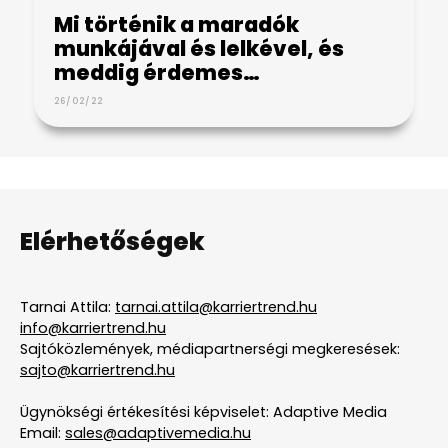
Mi történik a maradók
munkájával és lelkével, és
meddig érdemes…
26/02/22
Elérhetőségek
Tarnai Attila:
tarnai.attila@karriertrend.hu
info@karriertrend.hu
Sajtóközlemények, médiapartnerségi megkeresések:
sajto@karriertrend.hu
Ügynökségi értékesítési képviselet: Adaptive Media
Email:
sales@adaptivemedia.hu