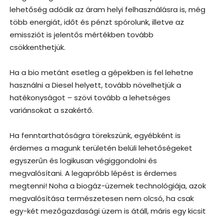
lehetőség adódik az áram helyi felhasználásra is, még
több energiát, időt és pénzt spórolunk, illetve az
emissziót is jelentős mértékben tovább
csökkenthetjük.
Ha a bio metánt esetleg a gépekben is fel lehetne
használni a Diesel helyett, tovább növelhetjük a
hatékonyságot – szövi tovább a lehetséges
variánsokat a szakértő.
Ha fenntarthatóságra törekszünk, egyébként is
érdemes a magunk területén belüli lehetőségeket
egyszerűn és logikusan végiggondolni és
megvalósítani. A legapróbb lépést is érdemes
megtenni! Noha a biogáz-üzemek technológiája, azok
megvalósítása természetesen nem olcsó, ha csak
egy-két mezőgazdasági üzem is átáll, máris egy kicsit