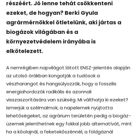
részéért. Jó lenne tehát csökkenteni
ezeket, de hogyan? Berki Gyula
agrármérnökkel ötletelünk, aki jártas a
biogázok világában és a
környezetvédelem irányába is
elkötelezett.
A nemrégiben napvilágot látott ENSZ-jelentés alapján
az utolsó órákban kongatják a tudósok a
vészharangot és hangsúlyozzák, hogy a fosszilis
energiahordozók radikális és azonnali
visszaszorítására van szükség. Mi válthatja ki ezeket?
Ismerjük a szélmalmok, a napelemek nyújtotta
lehetőségeket, az agrárium területén pedig a biogáz-
üzemek jelenthetnek egy fokkal jobb alternatívát, mint
ha a kőolajnál, a feketekőszénnél, a földgáznál