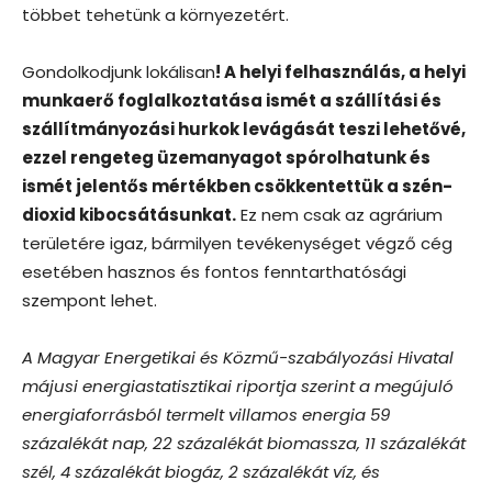
többet tehetünk a környezetért.
Gondolkodjunk lokálisan
! A helyi felhasználás, a helyi
munkaerő foglalkoztatása ismét a szállítási és
szállítmányozási hurkok levágását teszi lehetővé,
ezzel rengeteg üzemanyagot spórolhatunk és
ismét jelentős mértékben csökkentettük a szén-
dioxid kibocsátásunkat.
Ez nem csak az agrárium
területére igaz, bármilyen tevékenységet végző cég
esetében hasznos és fontos fenntarthatósági
szempont lehet.
A Magyar Energetikai és Közmű-szabályozási Hivatal
májusi energiastatisztikai riportja szerint a megújuló
energiaforrásból termelt villamos energia 59
százalékát nap, 22 százalékát biomassza, 11 százalékát
szél, 4 százalékát biogáz, 2 százalékát víz, és