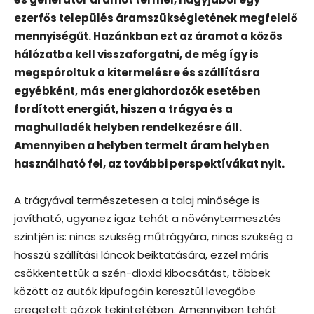
ezerfős település áramszükségletének megfelelő
mennyiségűt. Hazánkban ezt az áramot a közös
hálózatba kell visszaforgatni, de még így is
megspóroltuk a kitermelésre és szállításra
egyébként, más energiahordozók esetében
fordított energiát, hiszen a trágya és a
maghulladék helyben rendelkezésre áll.
Amennyiben a helyben termelt áram helyben
használható fel, az további perspektívákat nyit.
A trágyával természetesen a talaj minősége is
javítható, ugyanez igaz tehát a növénytermesztés
szintjén is: nincs szükség műtrágyára, nincs szükség a
hosszú szállítási láncok beiktatására, ezzel máris
csökkentettük a szén-dioxid kibocsátást, többek
között az autók kipufogóin keresztül levegőbe
eregetett gázok tekintetében. Amennyiben tehát