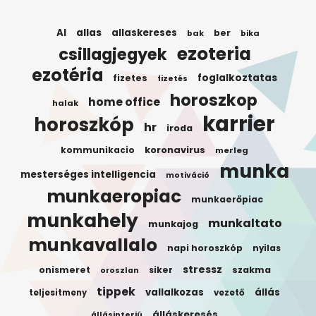
AI
allas
allaskereses
ber
bak
bika
ezoteria
csillagjegyek
ezotéria
foglalkoztatas
fizetes
fizetés
horoszkop
home office
halak
karrier
horoszkóp
hr
iroda
koronavirus
kommunikacio
merleg
munka
mesterséges intelligencia
motiváció
munkaeropiac
munkaerőpiac
munkahely
munkaltato
munkajog
munkavallalo
napi horoszkóp
nyilas
stressz
onismeret
siker
szakma
oroszlan
tippek
vallalkozas
állás
teljesitmeny
vezető
álláskeresés
állásinterjú