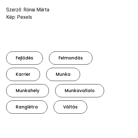
Szerző: Rónai Márta
Kép: Pexels
Fejlődés
Felmondás
Karrier
Munka
Munkahely
Munkavallalo
Ranglétra
Váltás