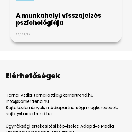
A munkahelyi visszajelzés
pszichológiája
26/04/19
Elérhetőségek
Tarnai Attila:
tarnai.attila@karriertrend.hu
info@karriertrend.hu
Sajtóközlemények, médiapartnerségi megkeresések:
sajto@karriertrend.hu
Ügynökségi értékesítési képviselet: Adaptive Media