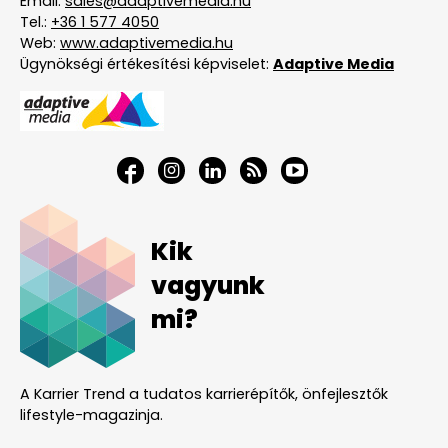
Email:
sales@adaptivemedia.hu
Tel.:
+36 1 577 4050
Web:
www.adaptivemedia.hu
Ügynökségi értékesítési képviselet:
Adaptive Media
Kik
vagyunk
mi?
A Karrier Trend a tudatos karrierépítők, önfejlesztők
lifestyle-magazinja.