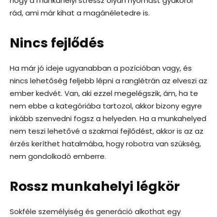
hogy a munkahelyi stressz olyan nyomást gyakorol
rád, ami már kihat a magánéletedre is.
Nincs fejlődés
Ha már jó ideje ugyanabban a pozícióban vagy, és
nincs lehetőség feljebb lépni a ranglétrán az elveszi az
ember kedvét. Van, aki ezzel megelégszik, ám, ha te
nem ebbe a kategóriába tartozol, akkor bizony egyre
inkább szenvedni fogsz a helyeden. Ha a munkahelyed
nem teszi lehetővé a szakmai fejlődést, akkor is az az
érzés keríthet hatalmába, hogy robotra van szükség,
nem gondolkodó emberre.
Rossz munkahelyi légkör
Sokféle személyiség és generáció alkothat egy