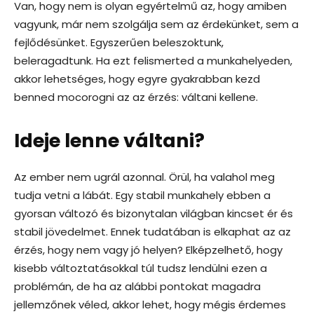
Van, hogy nem is olyan egyértelmű az, hogy amiben
vagyunk, már nem szolgálja sem az érdekünket, sem a
fejlődésünket. Egyszerűen beleszoktunk,
beleragadtunk. Ha ezt felismerted a munkahelyeden,
akkor lehetséges, hogy egyre gyakrabban kezd
benned mocorogni az az érzés: váltani kellene.
Ideje lenne váltani?
Az ember nem ugrál azonnal. Örül, ha valahol meg
tudja vetni a lábát. Egy stabil munkahely ebben a
gyorsan változó és bizonytalan világban kincset ér és
stabil jövedelmet. Ennek tudatában is elkaphat az az
érzés, hogy nem vagy jó helyen? Elképzelhető, hogy
kisebb változtatásokkal túl tudsz lendülni ezen a
problémán, de ha az alábbi pontokat magadra
jellemzőnek véled, akkor lehet, hogy mégis érdemes