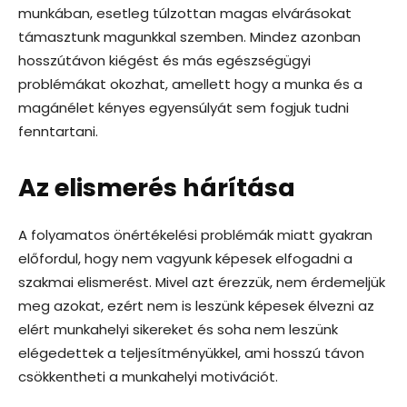
munkában, esetleg túlzottan magas elvárásokat
támasztunk magunkkal szemben. Mindez azonban
hosszútávon kiégést és más egészségügyi
problémákat okozhat, amellett hogy a munka és a
magánélet kényes egyensúlyát sem fogjuk tudni
fenntartani.
Az elismerés hárítása
A folyamatos önértékelési problémák miatt gyakran
előfordul, hogy nem vagyunk képesek elfogadni a
szakmai elismerést. Mivel azt érezzük, nem érdemeljük
meg azokat, ezért nem is leszünk képesek élvezni az
elért munkahelyi sikereket és soha nem leszünk
elégedettek a teljesítményükkel, ami hosszú távon
csökkentheti a munkahelyi motivációt.