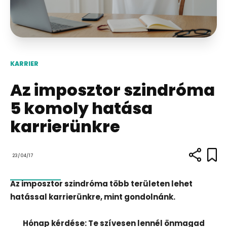
KARRIER
Az imposztor szindróma
5 komoly hatása
karrierünkre
23/04/17
Az imposztor szindróma több területen lehet
hatással karrierünkre, mint gondolnánk.
Hónap kérdése: Te szívesen lennél önmagad