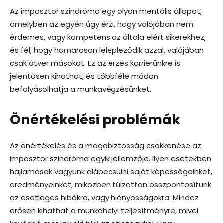
Az imposztor szindróma egy olyan mentális állapot,
amelyben az egyén úgy érzi, hogy valójában nem
érdemes, vagy kompetens az általa elért sikerekhez,
és fél, hogy hamarosan lelepleződik azzal, valójában
csak átver másokat. Ez az érzés karrierünkre is
jelentősen kihathat, és többféle módon
befolyásolhatja a munkavégzésünket.
Önértékelési problémák
Az önértékelés és a magabiztosság csökkenése az
imposztor szindróma egyik jellemzője. Ilyen esetekben
hajlamosak vagyunk alábecsülni saját képességeinket,
eredményeinket, miközben túlzottan összpontosítunk
az esetleges hibákra, vagy hiányosságokra. Mindez
erősen kihathat a munkahelyi teljesítményre, mivel