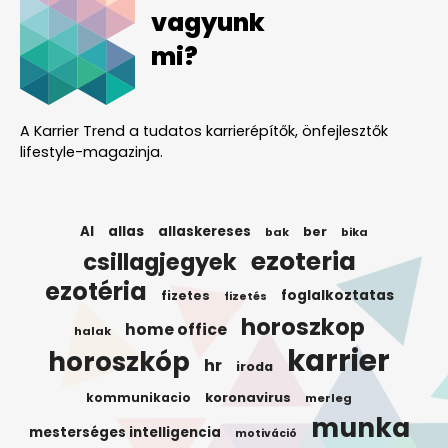
vagyunk
mi?
A Karrier Trend a tudatos karrierépítők, önfejlesztők
lifestyle-magazinja.
AI
allas
allaskereses
ber
bak
bika
ezoteria
csillagjegyek
ezotéria
foglalkoztatas
fizetes
fizetés
horoszkop
home office
halak
karrier
horoszkóp
hr
iroda
koronavirus
kommunikacio
merleg
munka
mesterséges intelligencia
motiváció