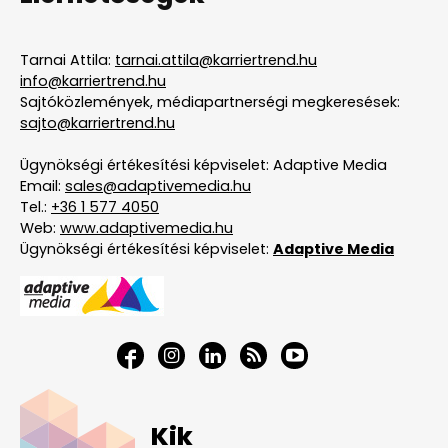
Tarnai Attila:
tarnai.attila@karriertrend.hu
info@karriertrend.hu
Sajtóközlemények, médiapartnerségi megkeresések:
sajto@karriertrend.hu
Ügynökségi értékesítési képviselet: Adaptive Media
Email:
sales@adaptivemedia.hu
Tel.:
+36 1 577 4050
Web:
www.adaptivemedia.hu
Ügynökségi értékesítési képviselet:
Adaptive Media
Kik