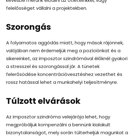
kevésbé merünk előállni az ötleteinkkel, vagy
felelősséget vállalni a projektekben.
Szorongás
A folyamatos aggódás miatt, hogy mások rájönnek,
valójában nem érdemeljük meg a pozíciónkat és a
sikereinket, az imposztor szindrómával élőknél gyakori
a stresszel és szorongással jár. A tünetek
felerősödése koncentrációvesztéshez vezethet és
rossz hatással lehet a munkahelyi teljesítményre.
Túlzott elvárások
Az imposztor szindróma velejárója lehet, hogy
megpróbáljuk kompenzálni a bennünk kialakult
bizonytalanságot, mely során túlterheljük magunkat a