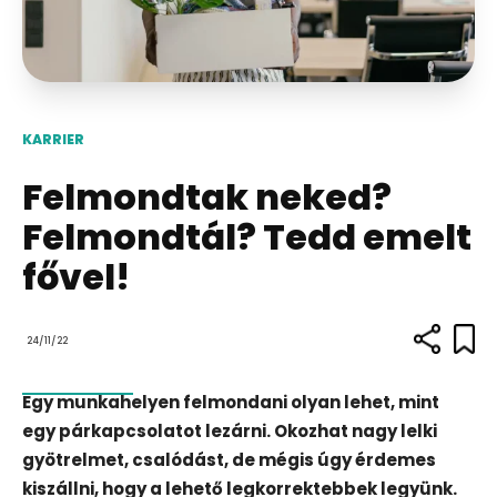
KARRIER
Felmondtak neked?
Felmondtál? Tedd emelt
fővel!
24/11/22
Egy munkahelyen felmondani olyan lehet, mint
egy párkapcsolatot lezárni. Okozhat nagy lelki
gyötrelmet, csalódást, de mégis úgy érdemes
kiszállni, hogy a lehető legkorrektebbek legyünk.