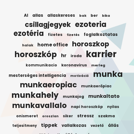
AI
allas
allaskereses
ber
bak
bika
ezoteria
csillagjegyek
ezotéria
foglalkoztatas
fizetes
fizetés
horoszkop
home office
halak
karrier
horoszkóp
hr
iroda
koronavirus
kommunikacio
merleg
munka
mesterséges intelligencia
motiváció
munkaeropiac
munkaerőpiac
munkahely
munkaltato
munkajog
munkavallalo
napi horoszkóp
nyilas
stressz
onismeret
siker
szakma
oroszlan
tippek
vallalkozas
állás
teljesitmeny
vezető