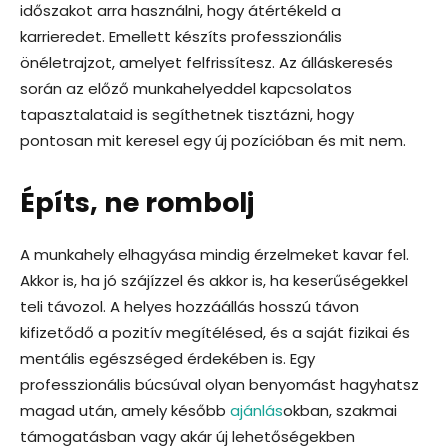
időszakot arra használni, hogy átértékeld a
karrieredet. Emellett készíts professzionális
önéletrajzot, amelyet felfrissítesz. Az álláskeresés
során az előző munkahelyeddel kapcsolatos
tapasztalataid is segíthetnek tisztázni, hogy
pontosan mit keresel egy új pozícióban és mit nem.
Építs, ne rombolj
A munkahely elhagyása mindig érzelmeket kavar fel.
Akkor is, ha jó szájízzel és akkor is, ha keserűségekkel
teli távozol. A helyes hozzáállás hosszú távon
kifizetődő a pozitív megítélésed, és a saját fizikai és
mentális egészséged érdekében is. Egy
professzionális búcsúval olyan benyomást hagyhatsz
magad után, amely később
ajánlás
okban, szakmai
támogatásban vagy akár új lehetőségekben