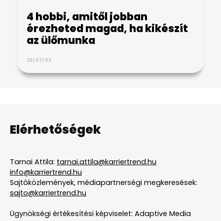
4 hobbi, amitől jobban
érezheted magad, ha kikészít
az ülőmunka
26/07/03
Elérhetőségek
Tarnai Attila:
tarnai.attila@karriertrend.hu
info@karriertrend.hu
Sajtóközlemények, médiapartnerségi megkeresések:
sajto@karriertrend.hu
Ügynökségi értékesítési képviselet: Adaptive Media