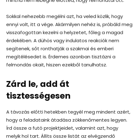
mintha nem lebegne előtted, hogy felmondtál ott.
Sokkal nehezebb megélni azt, ha veled közlik, hogy
ennyi volt, itt a vége. Akármilyen nehéz is, próbáld meg
visszafogottan kezelni a helyzetet, főleg a magad
érdekében. A dühös vagy indulatos reakciók nem
segítenek, sőt ronthatják a szakmai és emberi
megítélésedet is. Érdemes azonban tisztázni a
felmondás okait, hiszen ezekből tanulhatsz.
Zárd le, add át
tisztességesen
A távozás előtti hetekben tegyél meg mindent azért,
hogy a feladataink átadása zökkenőmentes legyen.
Írd össze a futó projektjeidet, valamint azt, hogy
melyik hol tart. Állíts össze listát az elvégzendő