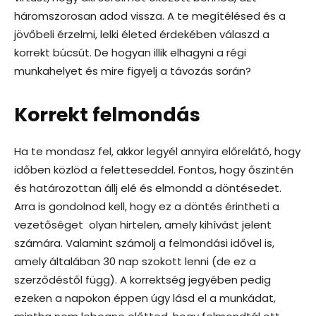
háromszorosan adod vissza. A te megítélésed és a
jövőbeli érzelmi, lelki életed érdekében válaszd a
korrekt búcsút. De hogyan illik elhagyni a régi
munkahelyet és mire figyelj a távozás során?
Korrekt felmondás
Ha te mondasz fel, akkor legyél annyira előrelátó, hogy
időben közlöd a feletteseddel. Fontos, hogy őszintén
és határozottan állj elé és elmondd a döntésedet.
Arra is gondolnod kell, hogy ez a döntés érintheti a
vezetőséget olyan hirtelen, amely kihívást jelent
számára. Valamint számolj a felmondási idővel is,
amely általában 30 nap szokott lenni (de ez a
szerződéstől függ). A korrektség jegyében pedig
ezeken a napokon éppen úgy lásd el a munkádat,