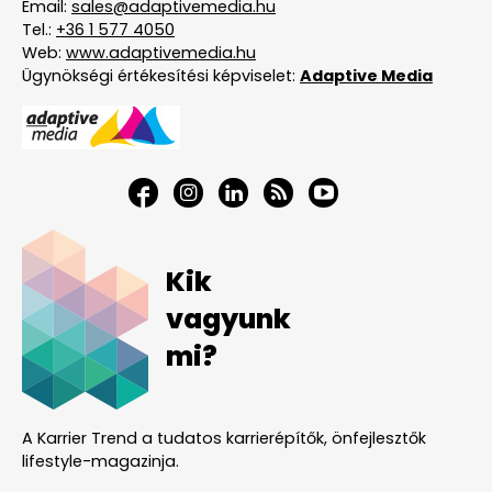
Email:
sales@adaptivemedia.hu
Tel.:
+36 1 577 4050
Web:
www.adaptivemedia.hu
Ügynökségi értékesítési képviselet:
Adaptive Media
Kik
vagyunk
mi?
A Karrier Trend a tudatos karrierépítők, önfejlesztők
lifestyle-magazinja.