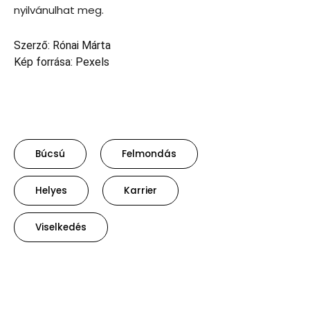
nyilvánulhat meg.
Szerző: Rónai Márta
Kép forrása: Pexels
Búcsú
Felmondás
Helyes
Karrier
Viselkedés