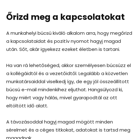
Őrizd meg a kapcsolatokat
A munkahelyi búcsú kiváló alkalom arra, hogy megőrizd
a kapcsolataidat és pozitív nyomot hagyj magad
után. Sőt, akár igyekezz ezeket életben is tartani.
Ha van rá lehetőséged, akkor személyesen búcsúzz el
a kollégáidtól és a vezetőidtől. Legalább a közvetlen
munkatársaiddal viselkedj így, de egy jól összeállított
búcsú e-mail mindenkihez eljuthat. Hangsúlyozd ki,
hogy miért vagy hálás, mivel gyarapodtál az ott
eltöltött idő alatt.
A távozásoddal hagyj magad mögött minden
sérelmet és a céges titkokat, adatokat is tartsd meg
magadnak.