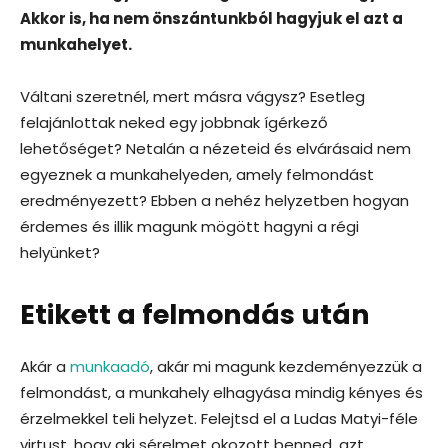
Akkor is, ha nem önszántunkból hagyjuk el azt a
munkahelyet.
Váltani szeretnél, mert másra vágysz? Esetleg
felajánlottak neked egy jobbnak ígérkező
lehetőséget? Netalán a nézeteid és elvárásaid nem
egyeznek a munkahelyeden, amely felmondást
eredményezett? Ebben a nehéz helyzetben hogyan
érdemes és illik magunk mögött hagyni a régi
helyünket?
Etikett a felmondás után
Akár a
munkaadó
, akár mi magunk kezdeményezzük a
felmondást, a munkahely elhagyása mindig kényes és
érzelmekkel teli helyzet. Felejtsd el a Ludas Matyi-féle
virtust, hogy aki sérelmet okozott benned, azt